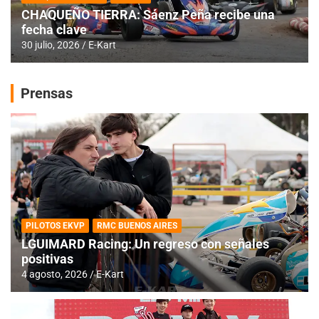
CHAQUEÑO TIERRA: Sáenz Peña recibe una
fecha clave
30 julio, 2026
E-Kart
Prensas
PILOTOS EKVP
RMC BUENOS AIRES
LGUIMARD Racing: Un regreso con señales
positivas
4 agosto, 2026
E-Kart