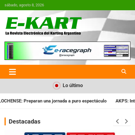
Saltar
sábado, agosto 8, 2026
al
contenido
E-Kart.com.ar | La Revista
Electrónica del Karting en
Argentina
Lo último
 a puro espectáculo
AKPS: Intervino la IGJ y oficializó el lla
Destacadas