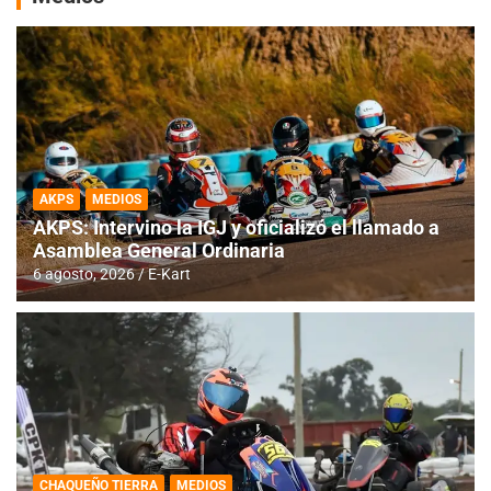
AKPS
MEDIOS
AKPS: Intervino la IGJ y oficializó el llamado a
Asamblea General Ordinaria
6 agosto, 2026
E-Kart
CHAQUEÑO TIERRA
MEDIOS