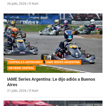
26 julio, 2026
E-Kart
CENTRALES ANTERIORES
IAME SERIES ARGENTINA
INFORME CENTRAL
IAME Series Argentina: Le dijo adiós a Buenos
Aires
21 julio, 2026
E-Kart