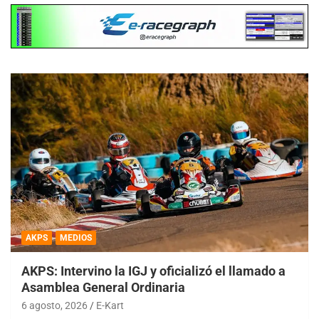
AKPS
MEDIOS
AKPS: Intervino la IGJ y oficializó el llamado a
Asamblea General Ordinaria
6 agosto, 2026
E-Kart