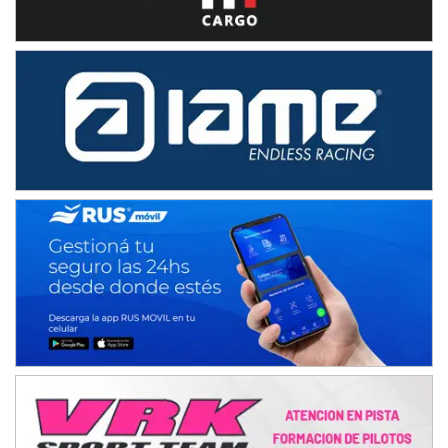
08/09-AGO
IAME SERIES ARGENTINA 6
Ramiro Tot (Asfalto)
Baradero (Buenos Aires)
KDO - F6
Ciudad de Trenque Lauquen (Asfalto)
Trenque Lauquen (Buenos Aires)
ENTRERRIANO - F6 (POSTERGADA)
Parque de la Velocidad (Asfalto)
Villaguay (Entre Ríos)
VICTORIENSE - F7
El Cerro (Tierra)
Victoria (Entre Ríos)
PATAGONICO - F6
Moto Club Reginense (Tierra)
Gral. E. Godoy (Río Negro)
CSK - F7
Juventud Unida (Tierra)