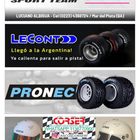
Humboldt (Santa Fe)
NORESTE SANTAFESINO - F6
Ciudad de Avellaneda (Asfalto)
Avellaneda (Santa Fe)
SUR SANTAFESINO - F4
José Samuel Sánchez (Tierra)
Rufino (Santa Fe)
TUCUMANO - F5
Juan Navarro (Asfalto)
El Timbó (Tucumán)