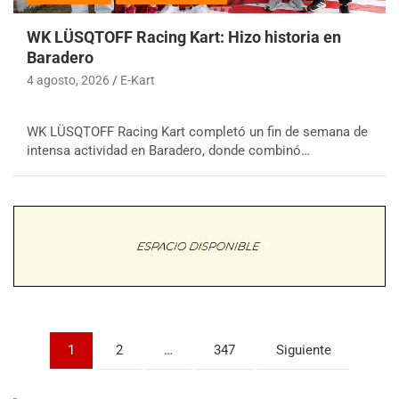
WK LÜSQTOFF Racing Kart: Hizo historia en
Baradero
4 agosto, 2026
E-Kart
COBERTURA ESPECIAL DE E-KART.COM.AR
WK LÜSQTOFF Racing Kart completó un fin de semana de
08/09-AGO
intensa actividad en Baradero, donde combinó…
IAME SERIES ARGENTINA 6
Ramiro Tot (Asfalto)
Baradero (Buenos Aires)
KDO - F6
Ciudad de Trenque Lauquen (Asfalto)
Trenque Lauquen (Buenos Aires)
ENTRERRIANO - F6 (POSTERGADA)
Parque de la Velocidad (Asfalto)
Paginación
Villaguay (Entre Ríos)
1
2
…
347
Siguiente
de
VICTORIENSE - F7
El Cerro (Tierra)