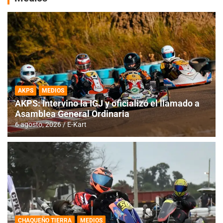
AKPS
MEDIOS
AKPS: Intervino la IGJ y oficializó el llamado a
Asamblea General Ordinaria
6 agosto, 2026
E-Kart
CHAQUEÑO TIERRA
MEDIOS