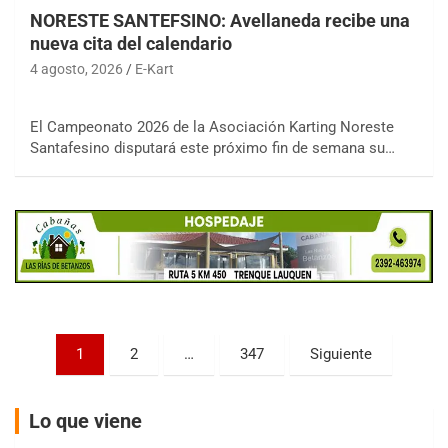
NORESTE SANTEFSINO: Avellaneda recibe una
nueva cita del calendario
4 agosto, 2026
E-Kart
COBERTURA ON-LINE DE E-KART.COM.AR
15/16/17-AGO
El Campeonato 2026 de la Asociación Karting Noreste
Santafesino disputará este próximo fin de semana su…
APAK - F6
Ciudad de Zárate (Asfalto)
Zárate (Buenos Aires)
PROKART METROPOLITANO - F1
Rubén Luis Di Palma (Asfalto)
Ciudad Evita (Buenos Aires)
AKPS - F6
Paginación
1
2
…
347
Siguiente
Kartódromo AKPS (Asfalto)
de
Comodoro Rivadavia (Chubut)
entradas
CORDOBES ASFALTO - F7
Lo que viene
Complejo Valentín Lauret (Tierra)