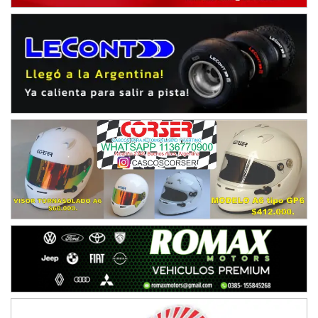
SUR ENTRERRIANO - F6
Hugo "Gato" Molini (Tierra)
Nogoyá (Entre Ríos)
RIOJANO - F6
Ciudad de La Rioja (Asfalto)
La Rioja (La Rioja)
PROKART NEUQUINO - F6
Autódromo de Neuquén (Asfalto)
Centenario (Neuquén)
CENTRO BONAERENSE - F6
Emilio Parisi (Tierra)
25 de Mayo (Buenos Aires)