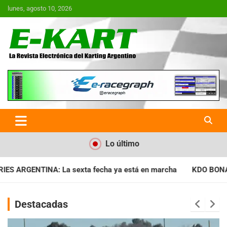
Saltar
lunes, agosto 10, 2026
al
contenido
E-Kart.com.ar | La Revista
Electrónica del Karting en
Argentina
Lo último
 ya está en marcha
KDO BONAERENSE: Con la vara bien alta, i
Destacadas