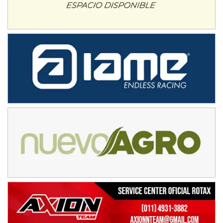
APAK - F6
Ciudad de Zárate (Asfalto)
Zárate (Buenos Aires)
PROKART METROPOLITANO - F1
Rubén Luis Di Palma (Asfalto)
Ciudad Evita (Buenos Aires)
AKPS - F6
Kartódromo AKPS (Asfalto)
Comodoro Rivadavia (Chubut)
CORDOBES ASFALTO - F7
Complejo Valentín Lauret (Tierra)
Colonia Caroya (Córdoba)
ENTRERRIANO - F6
Parque de la Velocidad (Asfalto)
Villaguay (Entre Ríos)