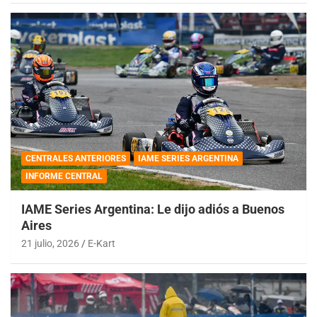
CENTRALES ANTERIORES
IAME SERIES ARGENTINA
INFORME CENTRAL
IAME Series Argentina: Le dijo adiós a Buenos
Aires
21 julio, 2026
E-Kart