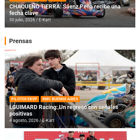
CHAQUEÑO TIERRA: Sáenz Peña recibe una
fecha clave
30 julio, 2026
E-Kart
Prensas
PILOTOS EKVP
RMC BUENOS AIRES
LGUIMARD Racing: Un regreso con señales
positivas
4 agosto, 2026
E-Kart