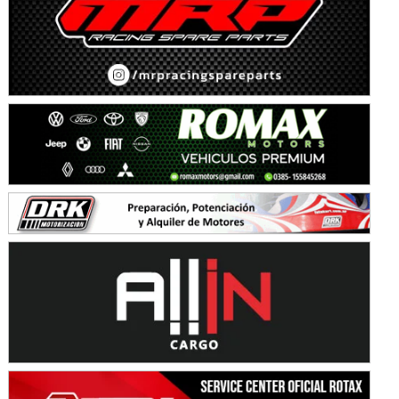
KDO - F6
Ciudad de Trenque Lauquen (Asfalto)
Trenque Lauquen (Buenos Aires)
ENTRERRIANO - F6 (POSTERGADA)
Parque de la Velocidad (Asfalto)
Villaguay (Entre Ríos)
VICTORIENSE - F7
El Cerro (Tierra)
Victoria (Entre Ríos)
PATAGONICO - F6
Moto Club Reginense (Tierra)
Gral. E. Godoy (Río Negro)
CSK - F7
Juventud Unida (Tierra)
Humboldt (Santa Fe)
NORESTE SANTAFESINO - F6
Ciudad de Avellaneda (Asfalto)