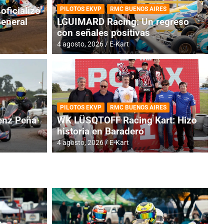
oficializó
PILOTOS EKVP
RMC BUENOS AIRES
General
LGUIMARD Racing: Un regreso
con señales positivas
4 agosto, 2026
E-Kart
RMC BUENOS AIRES
BR
ES: Cerró una jornada
I
PILOTOS EKVP
RMC BUENOS AIRES
adero
f
nz Peña
WK LÜSQTOFF Racing Kart: Hizo
historia en Baradero
6 a
4 agosto, 2026
E-Kart