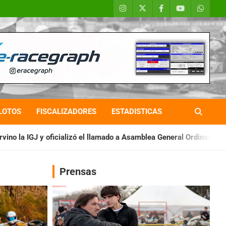
LOTOS
FISCALIZADORES
ESTADISTICAS
 el llamado a Asamblea General Ordinaria
IAME SERIES ARGENT
Prensas