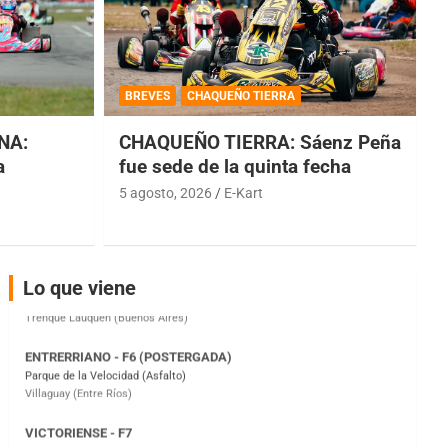
COBERTURA ESPECIAL DE E-KART.COM.AR
08/09-AGO
BREVES
CHAQUEÑO TIERRA
IAME SERIES ARGENTINA 6
Ramiro Tot (Asfalto)
NA:
CHAQUEÑO TIERRA: Sáenz Peña
Baradero (Buenos Aires)
a
fue sede de la quinta fecha
5 agosto, 2026
E-Kart
KDO - F6
Ciudad de Trenque Lauquen (Asfalto)
Trenque Lauquen (Buenos Aires)
ENTRERRIANO - F6 (POSTERGADA)
Lo que viene
Parque de la Velocidad (Asfalto)
Villaguay (Entre Ríos)
VICTORIENSE - F7
El Cerro (Tierra)
Victoria (Entre Ríos)
PATAGONICO - F6
Moto Club Reginense (Tierra)