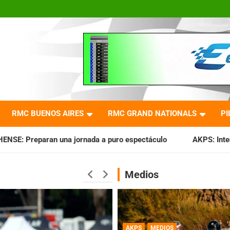
RMC BUENOS AIRES
RMC GRAND NATIONALS
PI
ada a puro espectáculo
AKPS: Intervino la IGJ y oficializó
Medios
AKPS
MEDIOS