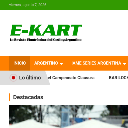
Saltar
viernes, agosto 7, 2026
al
contenido
E-Kart.com.ar | La
Revista Electrónica del
INICIO
ARGENTINO
IAME SERIES ARGENTINA
Karting en Argentina
Lo último
a el Campeonato Clausura
BARILOCHENSE: Preparan una jorn
Destacadas