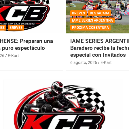
BREVES
DESTACADA
IAME SERIES ARGENTINA
NSE
BREVES
PRÓXIMA COBERTURA
HENSE: Preparan una
IAME SERIES ARGENTI
a puro espectáculo
Baradero recibe la fech
especial con Invitados
026
E-Kart
6 agosto, 2026
E-Kart