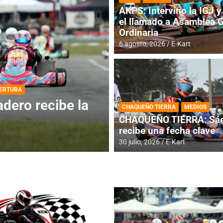
AKPS: Intervino la IGJ y 
el llamado a Asamblea 
Ordinaria
6 agosto, 2026
E-Kart
DESTACADA
INFORME CENTRAL
ios para la
RMC BUENOS AIR
CHAQUEÑO TIERRA
MEDIOS
histórica en Bar
CHAQUEÑO TIERRA: Sáe
recibe una fecha clave
4 agosto, 2026
E-Kart
30 julio, 2026
E-Kart