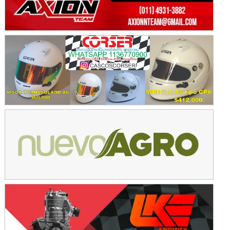
Avellaneda (Santa Fe)
SUR SANTAFESINO - F4
José Samuel Sánchez (Tierra)
Rufino (Santa Fe)
TUCUMANO - F5
Juan Navarro (Asfalto)
El Timbó (Tucumán)