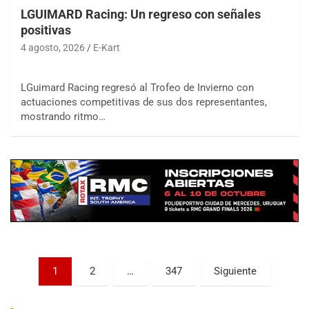
LGUIMARD Racing: Un regreso con señales
positivas
4 agosto, 2026
E-Kart
LGuimard Racing regresó al Trofeo de Invierno con
actuaciones competitivas de sus dos representantes,
COBERTURA ESPECIAL DE E-KART.COM.AR
mostrando ritmo…
08/09-AGO
IAME SERIES ARGENTINA 6
Ramiro Tot (Asfalto)
Baradero (Buenos Aires)
KDO - F6
Ciudad de Trenque Lauquen (Asfalto)
Trenque Lauquen (Buenos Aires)
ENTRERRIANO - F6 (POSTERGADA)
Parque de la Velocidad (Asfalto)
Paginación
1
2
…
347
Siguiente
Villaguay (Entre Ríos)
de
VICTORIENSE - F7