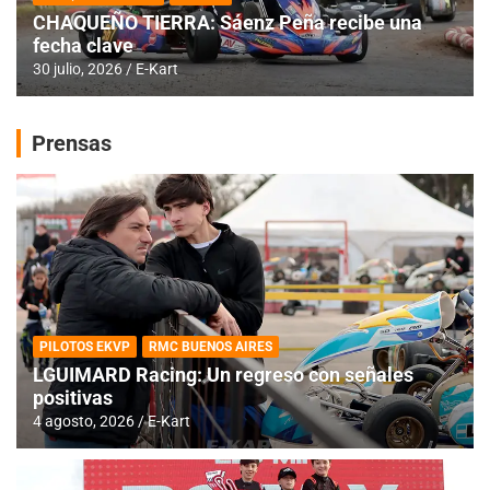
CHAQUEÑO TIERRA: Sáenz Peña recibe una
fecha clave
30 julio, 2026
E-Kart
Prensas
PILOTOS EKVP
RMC BUENOS AIRES
LGUIMARD Racing: Un regreso con señales
positivas
4 agosto, 2026
E-Kart