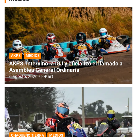
AKPS
MEDIOS
AKPS: Intervino la IGJ y oficializó el llamado a
Asamblea General Ordinaria
6 agosto, 2026
E-Kart
CHAQUEÑO TIERRA
MEDIOS