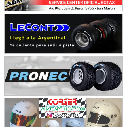
Humboldt (Santa Fe)
NORESTE SANTAFESINO - F6
Ciudad de Avellaneda (Asfalto)
Avellaneda (Santa Fe)
SUR SANTAFESINO - F4
José Samuel Sánchez (Tierra)
Rufino (Santa Fe)
TUCUMANO - F5
Juan Navarro (Asfalto)
El Timbó (Tucumán)