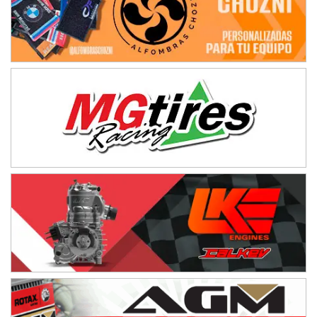
08/09-AGO
IAME SERIES ARGENTINA 6
Ramiro Tot (Asfalto)
Baradero (Buenos Aires)
KDO - F6
Ciudad de Trenque Lauquen (Asfalto)
Trenque Lauquen (Buenos Aires)
ENTRERRIANO - F6 (POSTERGADA)
Parque de la Velocidad (Asfalto)
Villaguay (Entre Ríos)
VICTORIENSE - F7
El Cerro (Tierra)
Victoria (Entre Ríos)
PATAGONICO - F6
Moto Club Reginense (Tierra)
Gral. E. Godoy (Río Negro)
CSK - F7
Juventud Unida (Tierra)