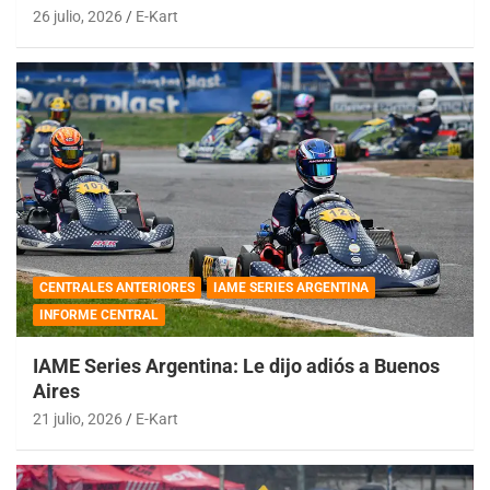
26 julio, 2026
E-Kart
CENTRALES ANTERIORES
IAME SERIES ARGENTINA
INFORME CENTRAL
IAME Series Argentina: Le dijo adiós a Buenos
Aires
21 julio, 2026
E-Kart