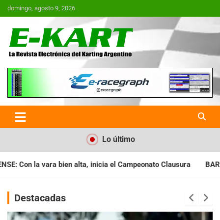
Saltar
domingo, agosto 9, 2026
al
contenido
E-Kart.com.ar | La Revista
Electrónica del Karting en
Argentina
Lo último
a el Campeonato Clausura
BARILOCHENSE: Preparan una jornad
Destacadas