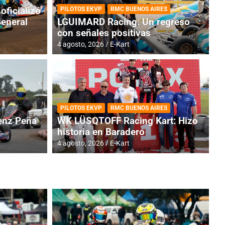
oficializó
PILOTOS EKVP
RMC BUENOS AIRES
General
LGUIMARD Racing: Un regreso
con señales positivas
4 agosto, 2026
E-Kart
RMC BUENOS AIRES
BR
ES: Cerró una jornada
I
PILOTOS EKVP
RMC BUENOS AIRES
adero
f
nz Peña
WK LÜSQTOFF Racing Kart: Hizo
historia en Baradero
6 a
4 agosto, 2026
E-Kart