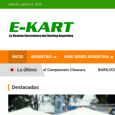
Saltar
sábado, agosto 8, 2026
al
contenido
E-Kart.com.ar | La
Revista Electrónica del
INICIO
ARGENTINO
IAME SERIES ARGENTINA
Karting en Argentina
Lo último
 el Campeonato Clausura
BARILOCHENSE: Preparan una jorn
Destacadas