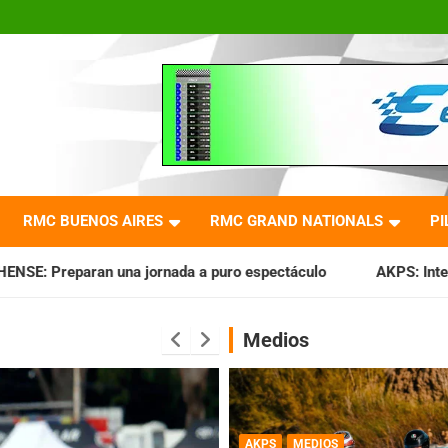
RMC BUENOS AIRES
RMC GRAND NATIONALS
PI
ada a puro espectáculo
AKPS: Intervino la IGJ y oficializó
Medios
AKPS
MEDIOS