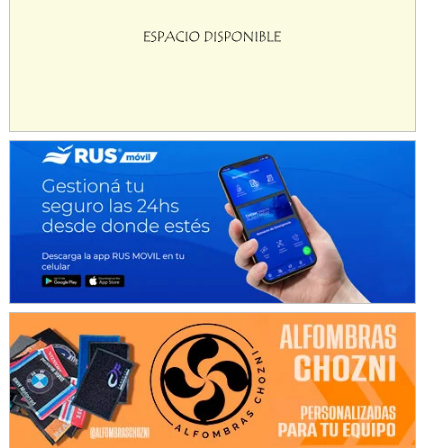
Avellaneda (Santa Fe)
SUR SANTAFESINO - F4
José Samuel Sánchez (Tierra)
Rufino (Santa Fe)
TUCUMANO - F5
Juan Navarro (Asfalto)
El Timbó (Tucumán)