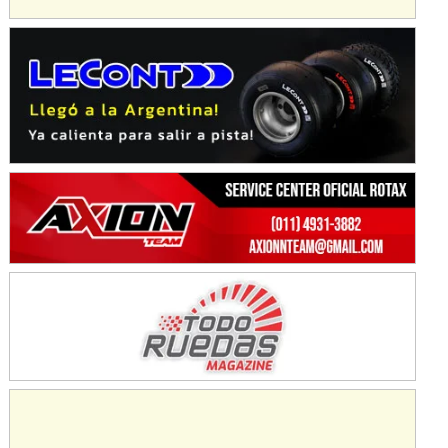
KDO - F6
Ciudad de Trenque Lauquen (Asfalto)
Trenque Lauquen (Buenos Aires)
ENTRERRIANO - F6 (POSTERGADA)
Parque de la Velocidad (Asfalto)
Villaguay (Entre Ríos)
VICTORIENSE - F7
El Cerro (Tierra)
Victoria (Entre Ríos)
PATAGONICO - F6
Moto Club Reginense (Tierra)
Gral. E. Godoy (Río Negro)
CSK - F7
Juventud Unida (Tierra)
Humboldt (Santa Fe)
NORESTE SANTAFESINO - F6
Ciudad de Avellaneda (Asfalto)