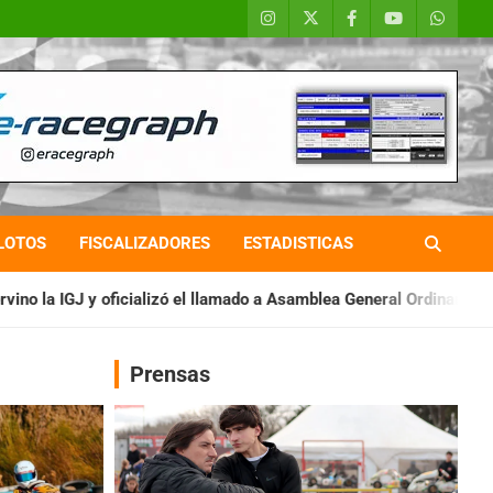
LOTOS
FISCALIZADORES
ESTADISTICAS
 el llamado a Asamblea General Ordinaria
IAME SERIES ARGENTI
Prensas