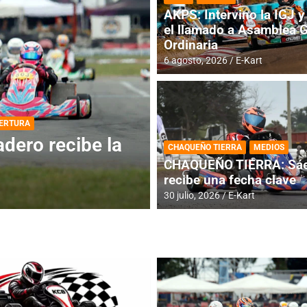
AKPS: Intervino la IGJ y 
el llamado a Asamblea 
Ordinaria
6 agosto, 2026
E-Kart
DESTACADA
INFORME CENTRAL
ios para la
RMC BUENOS AIR
CHAQUEÑO TIERRA
MEDIOS
histórica en Bar
CHAQUEÑO TIERRA: Sáe
recibe una fecha clave
4 agosto, 2026
E-Kart
30 julio, 2026
E-Kart