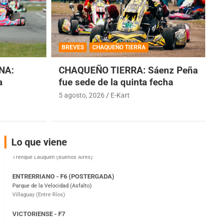
COBERTURA ESPECIAL DE E-KART.COM.AR
08/09-AGO
BREVES
CHAQUEÑO TIERRA
IAME SERIES ARGENTINA 6
Ramiro Tot (Asfalto)
NA:
CHAQUEÑO TIERRA: Sáenz Peña
Baradero (Buenos Aires)
a
fue sede de la quinta fecha
KDO - F6
5 agosto, 2026
E-Kart
Ciudad de Trenque Lauquen (Asfalto)
Trenque Lauquen (Buenos Aires)
ENTRERRIANO - F6 (POSTERGADA)
Lo que viene
Parque de la Velocidad (Asfalto)
Villaguay (Entre Ríos)
VICTORIENSE - F7
El Cerro (Tierra)
Victoria (Entre Ríos)
PATAGONICO - F6
Moto Club Reginense (Tierra)