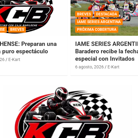
BREVES
DESTACADA
IAME SERIES ARGENTINA
NSE
BREVES
PRÓXIMA COBERTURA
HENSE: Preparan una
IAME SERIES ARGENTI
a puro espectáculo
Baradero recibe la fech
especial con Invitados
026
E-Kart
6 agosto, 2026
E-Kart