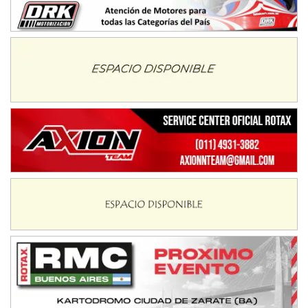
Ciudad de Avellaneda (Asfalto)
Avellaneda (Santa Fe)
SUR SANTAFESINO - F4
José Samuel Sánchez (Tierra)
Rufino (Santa Fe)
TUCUMANO - F5
Juan Navarro (Asfalto)
El Timbó (Tucumán)