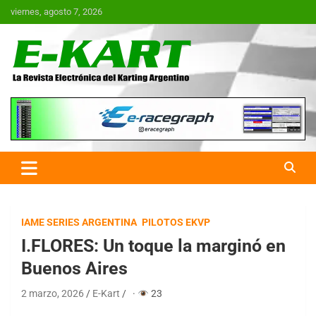
Saltar
viernes, agosto 7, 2026
al
contenido
E-Kart.com.ar | La Revista
Electrónica del Karting en
Argentina
IAME SERIES ARGENTINA
PILOTOS EKVP
I.FLORES: Un toque la marginó en
Buenos Aires
2 marzo, 2026
E-Kart
·
23