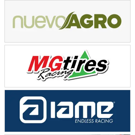
Baradero (Buenos Aires)
KDO - F6
Ciudad de Trenque Lauquen (Asfalto)
Trenque Lauquen (Buenos Aires)
ENTRERRIANO - F6 (POSTERGADA)
Parque de la Velocidad (Asfalto)
Villaguay (Entre Ríos)
VICTORIENSE - F7
El Cerro (Tierra)
Victoria (Entre Ríos)
PATAGONICO - F6
Moto Club Reginense (Tierra)
Gral. E. Godoy (Río Negro)
CSK - F7
Juventud Unida (Tierra)
Humboldt (Santa Fe)
NORESTE SANTAFESINO - F6