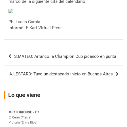
marco de la siguiente cita del calendario.
Ph. Lucas Garcia
COBERTURA ESPECIAL DE E-KART.COM.AR
08/09-AGO
Informó: E-Kart Virtual Press
IAME SERIES ARGENTINA 6
Ramiro Tot (Asfalto)
Baradero (Buenos Aires)
Navegación
S.MATEO: Arrancó la Champion Cup picando en punta
KDO - F6
de
Ciudad de Trenque Lauquen (Asfalto)
entradas
Trenque Lauquen (Buenos Aires)
A.LESTARD: Tuvo un destacado inicio en Buenos Aires
ENTRERRIANO - F6 (POSTERGADA)
Parque de la Velocidad (Asfalto)
Villaguay (Entre Ríos)
Lo que viene
VICTORIENSE - F7
El Cerro (Tierra)
Victoria (Entre Ríos)
PATAGONICO - F6