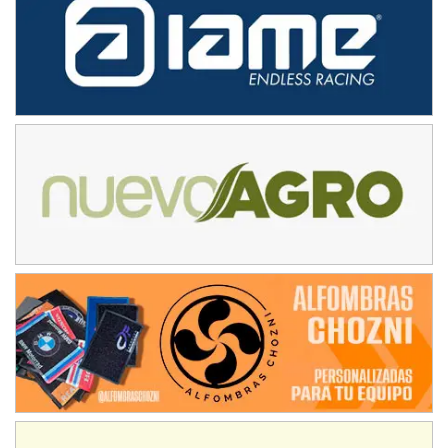
NORESTE SANTAFESINO - F6
Ciudad de Avellaneda (Asfalto)
Avellaneda (Santa Fe)
SUR SANTAFESINO - F4
José Samuel Sánchez (Tierra)
Rufino (Santa Fe)
TUCUMANO - F5
Juan Navarro (Asfalto)
El Timbó (Tucumán)