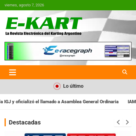
Saltar
viernes, agosto 7, 2026
al
contenido
E-Kart.com.ar | La Revista
Electrónica del Karting en
Argentina
Lo último
 Asamblea General Ordinaria
IAME SERIES ARGENTINA: Baradero r
Destacadas