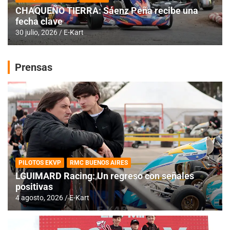
CHAQUEÑO TIERRA: Sáenz Peña recibe una
fecha clave
30 julio, 2026
E-Kart
Prensas
PILOTOS EKVP
RMC BUENOS AIRES
LGUIMARD Racing: Un regreso con señales
positivas
4 agosto, 2026
E-Kart