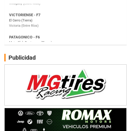
PATAGONICO - F6
Moto Club Reginense (Tierra)
Gral. E. Godoy (Río Negro)
CSK - F7
Juventud Unida (Tierra)
Humboldt (Santa Fe)
NORESTE SANTAFESINO - F6
Publicidad
Ciudad de Avellaneda (Asfalto)
Avellaneda (Santa Fe)
SUR SANTAFESINO - F4
José Samuel Sánchez (Tierra)
Rufino (Santa Fe)
TUCUMANO - F5
Juan Navarro (Asfalto)
El Timbó (Tucumán)
COBERTURA ESPECIAL DE E-KART.COM.AR
08/09-AGO