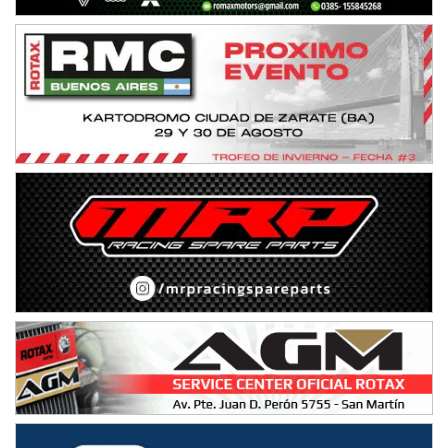
IAME SERIES ARGENTINA 6
Ramiro Tot (Asfalto)
Baradero (Buenos Aires)
KDO - F6
Ciudad de Trenque Lauquen (Asfalto)
Trenque Lauquen (Buenos Aires)
ENTRERRIANO - F6 (POSTERGADA)
Parque de la Velocidad (Asfalto)
Villaguay (Entre Ríos)
VICTORIENSE - F7
El Cerro (Tierra)
Victoria (Entre Ríos)
PATAGONICO - F6
Moto Club Reginense (Tierra)
Gral. E. Godoy (Río Negro)
CSK - F7
Juventud Unida (Tierra)
Humboldt (Santa Fe)