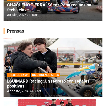
CHAQUEÑO TIERRA: Sáenz Peña recibe una
fecha clave
30 julio, 2026
E-Kart
Prensas
PILOTOS EKVP
RMC BUENOS AIRES
LGUIMARD Racing: Un regreso con señales
positivas
4 agosto, 2026
E-Kart