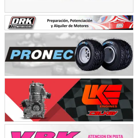
NORESTE SANTAFESINO - F6
Ciudad de Avellaneda (Asfalto)
Avellaneda (Santa Fe)
SUR SANTAFESINO - F4
José Samuel Sánchez (Tierra)
Rufino (Santa Fe)
TUCUMANO - F5
Juan Navarro (Asfalto)
El Timbó (Tucumán)