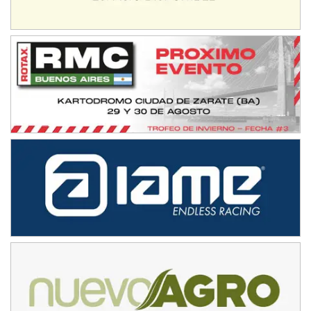
Ramiro Tot (Asfalto)
Baradero (Buenos Aires)
KDO - F6
Ciudad de Trenque Lauquen (Asfalto)
Trenque Lauquen (Buenos Aires)
ENTRERRIANO - F6 (POSTERGADA)
Parque de la Velocidad (Asfalto)
Villaguay (Entre Ríos)
VICTORIENSE - F7
El Cerro (Tierra)
Victoria (Entre Ríos)
PATAGONICO - F6
Moto Club Reginense (Tierra)
Gral. E. Godoy (Río Negro)
CSK - F7
Juventud Unida (Tierra)
Humboldt (Santa Fe)