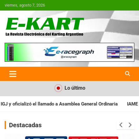
Saltar
viernes, agosto 7, 2026
al
contenido
E-Kart.com.ar | La Revista
Electrónica del Karting en
Argentina
Lo último
 General Ordinaria
IAME SERIES ARGENTINA: Baradero recibe la 
Destacadas