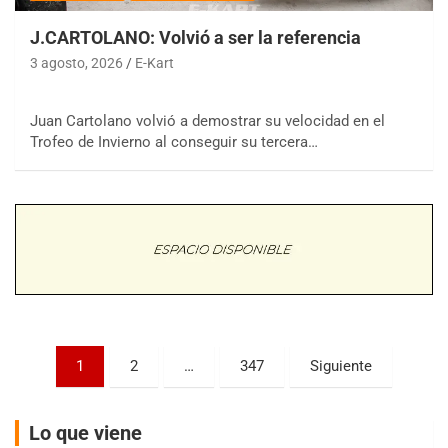
J.CARTOLANO: Volvió a ser la referencia
3 agosto, 2026
E-Kart
COBERTURA ESPECIAL DE E-KART.COM.AR
08/09-AGO
Juan Cartolano volvió a demostrar su velocidad en el
Trofeo de Invierno al conseguir su tercera…
IAME SERIES ARGENTINA 6
Ramiro Tot (Asfalto)
Baradero (Buenos Aires)
KDO - F6
Ciudad de Trenque Lauquen (Asfalto)
Trenque Lauquen (Buenos Aires)
ENTRERRIANO - F6 (POSTERGADA)
Parque de la Velocidad (Asfalto)
Villaguay (Entre Ríos)
Paginación
1
2
…
347
Siguiente
VICTORIENSE - F7
de
El Cerro (Tierra)
Victoria (Entre Ríos)
entradas
Lo que viene