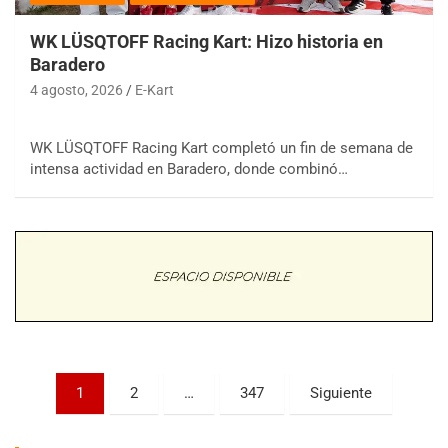
WK LÜSQTOFF Racing Kart: Hizo historia en
Baradero
4 agosto, 2026
E-Kart
WK LÜSQTOFF Racing Kart completó un fin de semana de
COBERTURA ESPECIAL DE E-KART.COM.AR
intensa actividad en Baradero, donde combinó…
08/09-AGO
IAME SERIES ARGENTINA 6
Ramiro Tot (Asfalto)
Baradero (Buenos Aires)
KDO - F6
Ciudad de Trenque Lauquen (Asfalto)
Trenque Lauquen (Buenos Aires)
ENTRERRIANO - F6 (POSTERGADA)
Parque de la Velocidad (Asfalto)
Paginación
1
2
…
347
Siguiente
Villaguay (Entre Ríos)
de
VICTORIENSE - F7