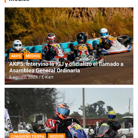
AKPS
MEDIOS
AKPS: Intervino la IGJ y oficializó el llamado a
Asamblea General Ordinaria
6 agosto, 2026
E-Kart
CHAQUEÑO TIERRA
MEDIOS