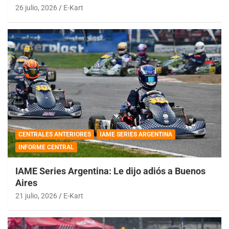
26 julio, 2026
E-Kart
CENTRALES ANTERIORES
IAME SERIES ARGENTINA
INFORME CENTRAL
IAME Series Argentina: Le dijo adiós a Buenos
Aires
21 julio, 2026
E-Kart