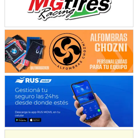
08/09-AGO
IAME SERIES ARGENTINA 6
Ramiro Tot (Asfalto)
Baradero (Buenos Aires)
KDO - F6
Ciudad de Trenque Lauquen (Asfalto)
Trenque Lauquen (Buenos Aires)
ENTRERRIANO - F6 (POSTERGADA)
Parque de la Velocidad (Asfalto)
Villaguay (Entre Ríos)
VICTORIENSE - F7
El Cerro (Tierra)
Victoria (Entre Ríos)
PATAGONICO - F6
Moto Club Reginense (Tierra)
Gral. E. Godoy (Río Negro)
CSK - F7
Juventud Unida (Tierra)