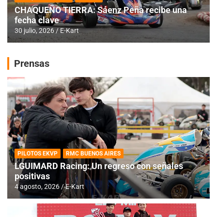
CHAQUEÑO TIERRA: Sáenz Peña recibe una
fecha clave
30 julio, 2026
E-Kart
Prensas
PILOTOS EKVP
RMC BUENOS AIRES
LGUIMARD Racing: Un regreso con señales
positivas
4 agosto, 2026
E-Kart