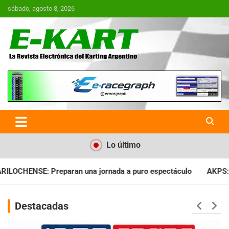
Saltar
sábado, agosto 8, 2026
al
contenido
E-Kart.com.ar | La Revista
Electrónica del Karting en
Argentina
Lo último
ada a puro espectáculo
AKPS: Intervino la IGJ y oficializó el
Destacadas