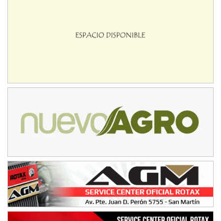
Humboldt (Santa Fe)
NORESTE SANTAFESINO - F6
Ciudad de Avellaneda (Asfalto)
Avellaneda (Santa Fe)
SUR SANTAFESINO - F4
José Samuel Sánchez (Tierra)
Rufino (Santa Fe)
TUCUMANO - F5
Juan Navarro (Asfalto)
El Timbó (Tucumán)