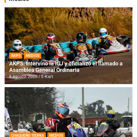
AKPS
MEDIOS
AKPS: Intervino la IGJ y oficializó el llamado a
Asamblea General Ordinaria
6 agosto, 2026
E-Kart
CHAQUEÑO TIERRA
MEDIOS