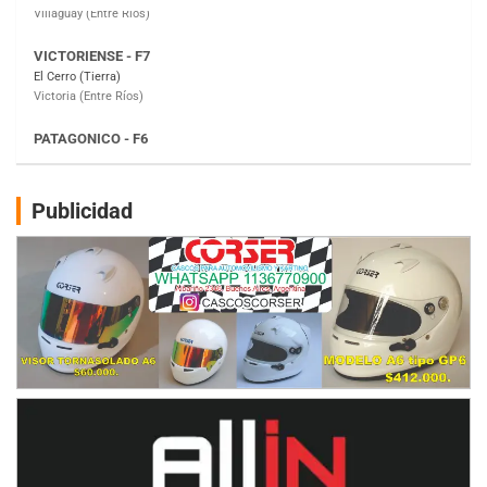
PATAGONICO - F6
Moto Club Reginense (Tierra)
Gral. E. Godoy (Río Negro)
CSK - F7
Juventud Unida (Tierra)
Humboldt (Santa Fe)
NORESTE SANTAFESINO - F6
Publicidad
Ciudad de Avellaneda (Asfalto)
Avellaneda (Santa Fe)
SUR SANTAFESINO - F4
José Samuel Sánchez (Tierra)
Rufino (Santa Fe)
TUCUMANO - F5
Juan Navarro (Asfalto)
El Timbó (Tucumán)
COBERTURA ESPECIAL DE E-KART.COM.AR
08/09-AGO