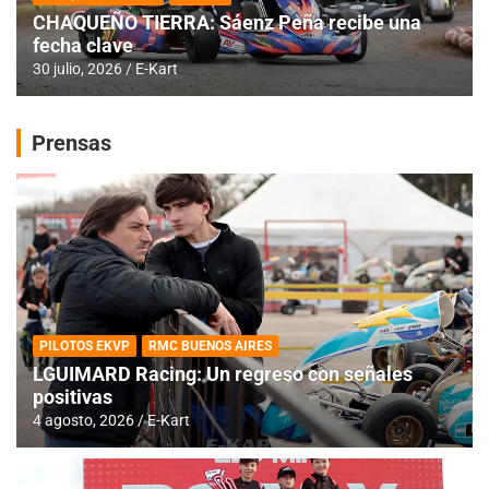
CHAQUEÑO TIERRA: Sáenz Peña recibe una
fecha clave
30 julio, 2026
E-Kart
Prensas
PILOTOS EKVP
RMC BUENOS AIRES
LGUIMARD Racing: Un regreso con señales
positivas
4 agosto, 2026
E-Kart