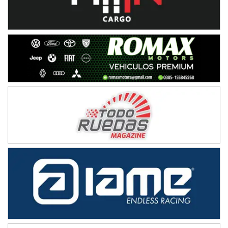
IAME SERIES ARGENTINA 6
Ramiro Tot (Asfalto)
Baradero (Buenos Aires)
KDO - F6
Ciudad de Trenque Lauquen (Asfalto)
Trenque Lauquen (Buenos Aires)
ENTRERRIANO - F6 (POSTERGADA)
Parque de la Velocidad (Asfalto)
Villaguay (Entre Ríos)
VICTORIENSE - F7
El Cerro (Tierra)
Victoria (Entre Ríos)
PATAGONICO - F6
Moto Club Reginense (Tierra)
Gral. E. Godoy (Río Negro)
CSK - F7
Juventud Unida (Tierra)
Humboldt (Santa Fe)