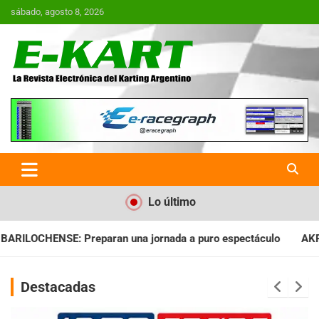
Saltar
sábado, agosto 8, 2026
al
contenido
E-Kart.com.ar | La Revista
Electrónica del Karting en
Argentina
Lo último
rnada a puro espectáculo
AKPS: Intervino la IGJ y oficializó
Destacadas