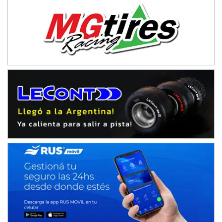
NORESTE SANTAFESINO - F6
Ciudad de Avellaneda (Asfalto)
Avellaneda (Santa Fe)
SUR SANTAFESINO - F4
José Samuel Sánchez (Tierra)
Rufino (Santa Fe)
TUCUMANO - F5
Juan Navarro (Asfalto)
El Timbó (Tucumán)