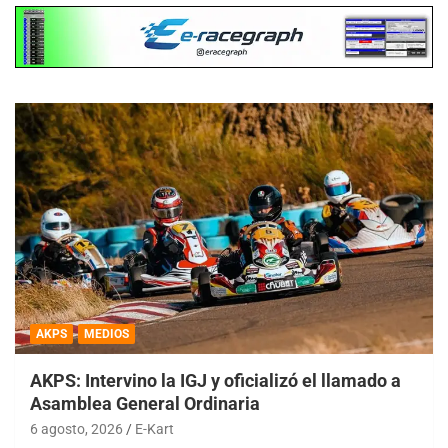
AKPS
MEDIOS
AKPS: Intervino la IGJ y oficializó el llamado a
Asamblea General Ordinaria
6 agosto, 2026
E-Kart