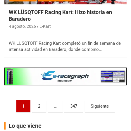
WK LÜSQTOFF Racing Kart: Hizo historia en
Baradero
4 agosto, 2026
E-Kart
COBERTURA ESPECIAL DE E-KART.COM.AR
08/09-AGO
WK LÜSQTOFF Racing Kart completó un fin de semana de
intensa actividad en Baradero, donde combinó…
IAME SERIES ARGENTINA 6
Ramiro Tot (Asfalto)
Baradero (Buenos Aires)
KDO - F6
Ciudad de Trenque Lauquen (Asfalto)
Trenque Lauquen (Buenos Aires)
ENTRERRIANO - F6 (POSTERGADA)
Parque de la Velocidad (Asfalto)
Paginación
1
2
…
347
Siguiente
Villaguay (Entre Ríos)
de
VICTORIENSE - F7
entradas
Lo que viene
El Cerro (Tierra)
Victoria (Entre Ríos)