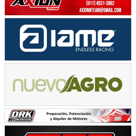
Rufino (Santa Fe)
TUCUMANO - F5
Juan Navarro (Asfalto)
El Timbó (Tucumán)