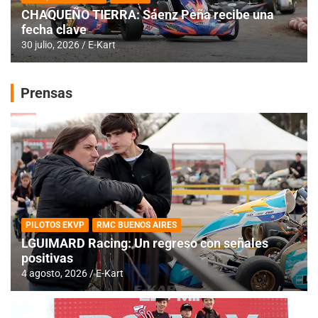
CHAQUEÑO TIERRA: Sáenz Peña recibe una
fecha clave
30 julio, 2026
E-Kart
Prensas
PILOTOS EKVP
RMC BUENOS AIRES
LGUIMARD Racing: Un regreso con señales
positivas
4 agosto, 2026
E-Kart