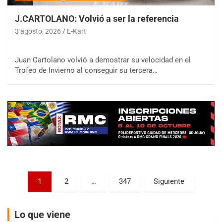
08/09-AGO
J.CARTOLANO: Volvió a ser la referencia
IAME SERIES ARGENTINA 6
3 agosto, 2026
E-Kart
Ramiro Tot (Asfalto)
Baradero (Buenos Aires)
Juan Cartolano volvió a demostrar su velocidad en el
KDO - F6
Trofeo de Invierno al conseguir su tercera…
Ciudad de Trenque Lauquen (Asfalto)
Trenque Lauquen (Buenos Aires)
ENTRERRIANO - F6 (POSTERGADA)
Parque de la Velocidad (Asfalto)
Villaguay (Entre Ríos)
VICTORIENSE - F7
El Cerro (Tierra)
Victoria (Entre Ríos)
Paginación
PATAGONICO - F6
1
2
…
347
Siguiente
Moto Club Reginense (Tierra)
de
Gral. E. Godoy (Río Negro)
entradas
Lo que viene
CSK - F7