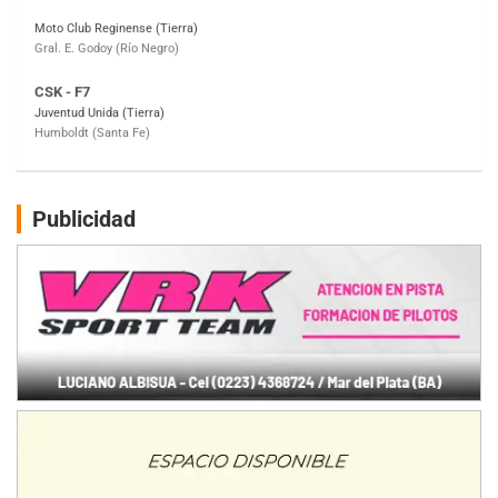
Juventud Unida (Tierra)
Humboldt (Santa Fe)
NORESTE SANTAFESINO - F6
Ciudad de Avellaneda (Asfalto)
Avellaneda (Santa Fe)
SUR SANTAFESINO - F4
José Samuel Sánchez (Tierra)
Rufino (Santa Fe)
Publicidad
TUCUMANO - F5
Juan Navarro (Asfalto)
El Timbó (Tucumán)
COBERTURA ESPECIAL DE E-KART.COM.AR
08/09-AGO
IAME SERIES ARGENTINA 6
Ramiro Tot (Asfalto)
Baradero (Buenos Aires)
KDO - F6
Ciudad de Trenque Lauquen (Asfalto)