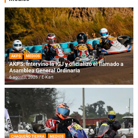
AKPS
MEDIOS
AKPS: Intervino la IGJ y oficializó el llamado a
Asamblea General Ordinaria
6 agosto, 2026
E-Kart
CHAQUEÑO TIERRA
MEDIOS