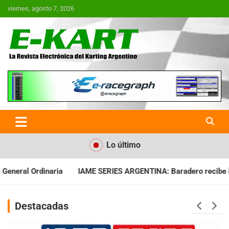
Saltar
viernes, agosto 7, 2026
al
contenido
E-Kart.com.ar | La Revista
Electrónica del Karting en
Argentina
Lo último
S ARGENTINA: Baradero recibe la fecha especial con Invitados
Destacadas