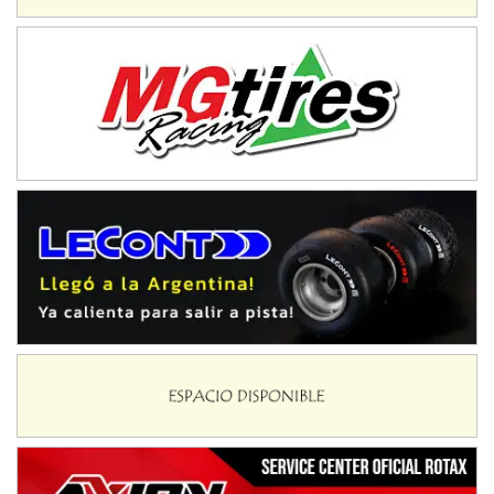
Trenque Lauquen (Buenos Aires)
ENTRERRIANO - F6 (POSTERGADA)
Parque de la Velocidad (Asfalto)
Villaguay (Entre Ríos)
VICTORIENSE - F7
El Cerro (Tierra)
Victoria (Entre Ríos)
PATAGONICO - F6
Moto Club Reginense (Tierra)
Gral. E. Godoy (Río Negro)
CSK - F7
Juventud Unida (Tierra)
Humboldt (Santa Fe)
NORESTE SANTAFESINO - F6
Ciudad de Avellaneda (Asfalto)
Avellaneda (Santa Fe)
SUR SANTAFESINO - F4
José Samuel Sánchez (Tierra)