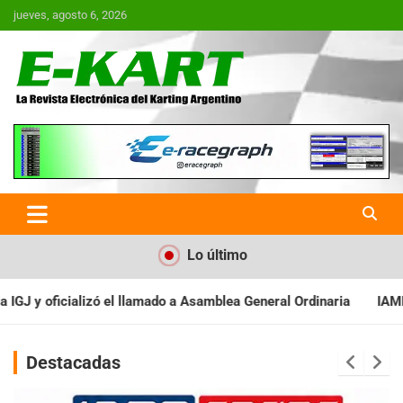
Saltar
jueves, agosto 6, 2026
al
contenido
E-Kart.com.ar | La Revista
Electrónica del Karting en
Argentina
Lo último
 Asamblea General Ordinaria
IAME SERIES ARGENTINA: Baradero r
Destacadas