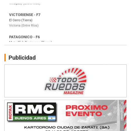
PATAGONICO - F6
Moto Club Reginense (Tierra)
Gral. E. Godoy (Río Negro)
CSK - F7
Juventud Unida (Tierra)
Humboldt (Santa Fe)
NORESTE SANTAFESINO - F6
Publicidad
Ciudad de Avellaneda (Asfalto)
Avellaneda (Santa Fe)
SUR SANTAFESINO - F4
José Samuel Sánchez (Tierra)
Rufino (Santa Fe)
TUCUMANO - F5
Juan Navarro (Asfalto)
El Timbó (Tucumán)
COBERTURA ESPECIAL DE E-KART.COM.AR
08/09-AGO