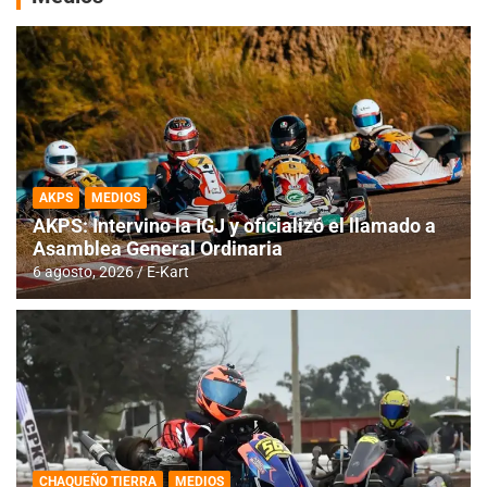
AKPS
MEDIOS
AKPS: Intervino la IGJ y oficializó el llamado a
Asamblea General Ordinaria
6 agosto, 2026
E-Kart
CHAQUEÑO TIERRA
MEDIOS