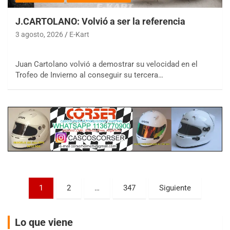
J.CARTOLANO: Volvió a ser la referencia
3 agosto, 2026
E-Kart
Juan Cartolano volvió a demostrar su velocidad en el
COBERTURA ESPECIAL DE E-KART.COM.AR
08/09-AGO
Trofeo de Invierno al conseguir su tercera…
IAME SERIES ARGENTINA 6
Ramiro Tot (Asfalto)
Baradero (Buenos Aires)
KDO - F6
Ciudad de Trenque Lauquen (Asfalto)
Trenque Lauquen (Buenos Aires)
ENTRERRIANO - F6 (POSTERGADA)
Parque de la Velocidad (Asfalto)
Paginación
1
2
…
347
Siguiente
Villaguay (Entre Ríos)
de
VICTORIENSE - F7
entradas
El Cerro (Tierra)
Lo que viene
Victoria (Entre Ríos)