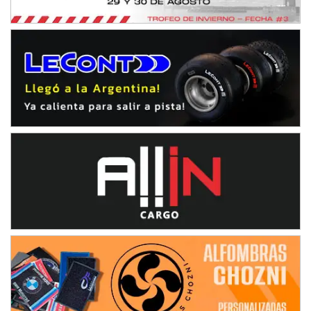
IAME SERIES ARGENTINA 6
Ramiro Tot (Asfalto)
Baradero (Buenos Aires)
KDO - F6
Ciudad de Trenque Lauquen (Asfalto)
Trenque Lauquen (Buenos Aires)
ENTRERRIANO - F6 (POSTERGADA)
Parque de la Velocidad (Asfalto)
Villaguay (Entre Ríos)
VICTORIENSE - F7
El Cerro (Tierra)
Victoria (Entre Ríos)
PATAGONICO - F6
Moto Club Reginense (Tierra)
Gral. E. Godoy (Río Negro)
CSK - F7
Juventud Unida (Tierra)
Humboldt (Santa Fe)