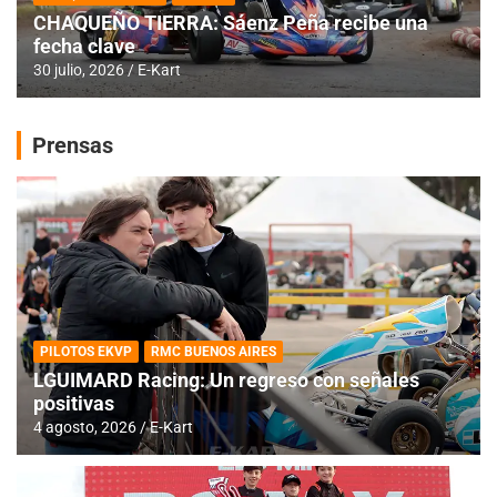
CHAQUEÑO TIERRA: Sáenz Peña recibe una
fecha clave
30 julio, 2026
E-Kart
Prensas
PILOTOS EKVP
RMC BUENOS AIRES
LGUIMARD Racing: Un regreso con señales
positivas
4 agosto, 2026
E-Kart