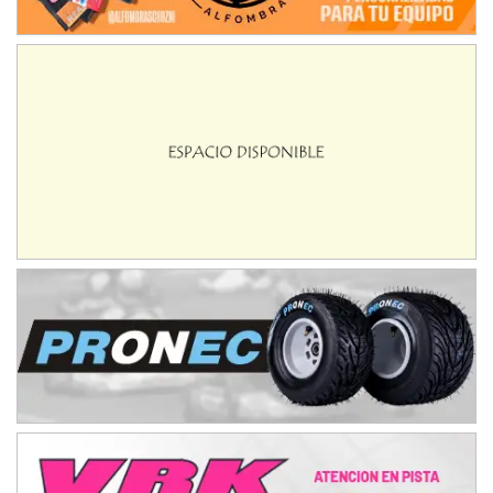
NORESTE SANTAFESINO - F6
Ciudad de Avellaneda (Asfalto)
Avellaneda (Santa Fe)
SUR SANTAFESINO - F4
José Samuel Sánchez (Tierra)
Rufino (Santa Fe)
TUCUMANO - F5
Juan Navarro (Asfalto)
El Timbó (Tucumán)