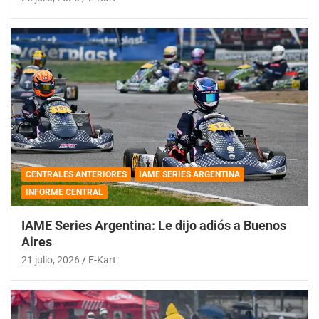
CENTRALES ANTERIORES
IAME SERIES ARGENTINA
INFORME CENTRAL
IAME Series Argentina: Le dijo adiós a Buenos
Aires
21 julio, 2026
E-Kart