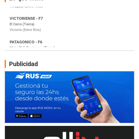
Victoria (Entre Ríos)
PATAGONICO - F6
Moto Club Reginense (Tierra)
Gral. E. Godoy (Río Negro)
CSK - F7
Juventud Unida (Tierra)
Humboldt (Santa Fe)
NORESTE SANTAFESINO - F6
Publicidad
Ciudad de Avellaneda (Asfalto)
Avellaneda (Santa Fe)
SUR SANTAFESINO - F4
José Samuel Sánchez (Tierra)
Rufino (Santa Fe)
TUCUMANO - F5
Juan Navarro (Asfalto)
El Timbó (Tucumán)
COBERTURA ESPECIAL DE E-KART.COM.AR
08/09-AGO