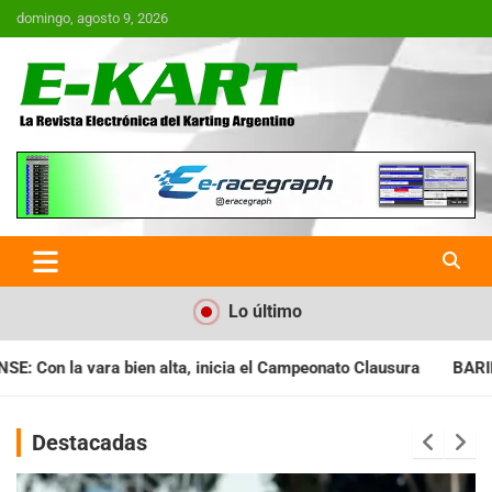
Saltar
domingo, agosto 9, 2026
al
contenido
E-Kart.com.ar | La Revista
Electrónica del Karting en
Argentina
Lo último
a el Campeonato Clausura
BARILOCHENSE: Preparan una jornad
Destacadas