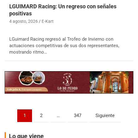
LGUIMARD Racing: Un regreso con señales
positivas
4 agosto, 2026
E-Kart
LGuimard Racing regresó al Trofeo de Invierno con
COBERTURA ESPECIAL DE E-KART.COM.AR
actuaciones competitivas de sus dos representantes,
08/09-AGO
mostrando ritmo…
IAME SERIES ARGENTINA 6
Ramiro Tot (Asfalto)
Baradero (Buenos Aires)
KDO - F6
Ciudad de Trenque Lauquen (Asfalto)
Trenque Lauquen (Buenos Aires)
ENTRERRIANO - F6 (POSTERGADA)
Parque de la Velocidad (Asfalto)
Paginación
1
2
…
347
Siguiente
Villaguay (Entre Ríos)
de
VICTORIENSE - F7
entradas
El Cerro (Tierra)
Lo que viene