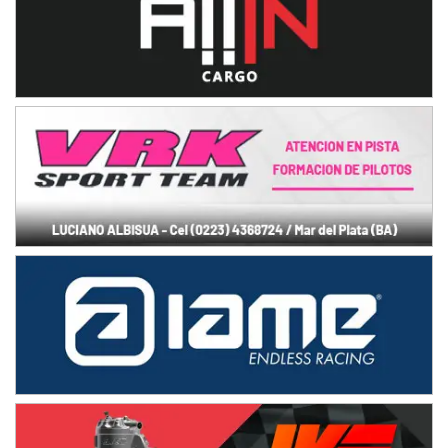
IAME SERIES ARGENTINA 6
Ramiro Tot (Asfalto)
Baradero (Buenos Aires)
KDO - F6
Ciudad de Trenque Lauquen (Asfalto)
Trenque Lauquen (Buenos Aires)
ENTRERRIANO - F6 (POSTERGADA)
Parque de la Velocidad (Asfalto)
Villaguay (Entre Ríos)
VICTORIENSE - F7
El Cerro (Tierra)
Victoria (Entre Ríos)
PATAGONICO - F6
Moto Club Reginense (Tierra)
Gral. E. Godoy (Río Negro)
CSK - F7
Juventud Unida (Tierra)
Humboldt (Santa Fe)