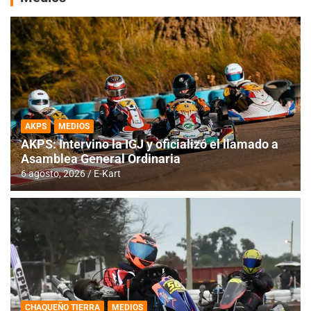
AKPS
MEDIOS
AKPS: Intervino la IGJ y oficializó el llamado a
Asamblea General Ordinaria
6 agosto, 2026
E-Kart
CHAQUEÑO TIERRA
MEDIOS