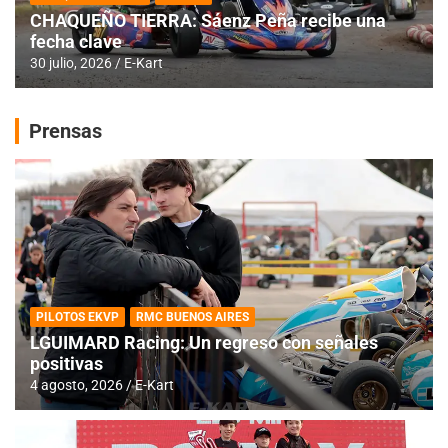
CHAQUEÑO TIERRA: Sáenz Peña recibe una
fecha clave
30 julio, 2026
E-Kart
Prensas
PILOTOS EKVP
RMC BUENOS AIRES
LGUIMARD Racing: Un regreso con señales
positivas
4 agosto, 2026
E-Kart