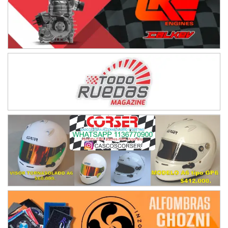
NORESTE SANTAFESINO - F6
Ciudad de Avellaneda (Asfalto)
Avellaneda (Santa Fe)
SUR SANTAFESINO - F4
José Samuel Sánchez (Tierra)
Rufino (Santa Fe)
TUCUMANO - F5
Juan Navarro (Asfalto)
El Timbó (Tucumán)