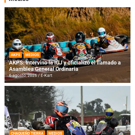
AKPS
MEDIOS
AKPS: Intervino la IGJ y oficializó el llamado a
Asamblea General Ordinaria
6 agosto, 2026
E-Kart
CHAQUEÑO TIERRA
MEDIOS