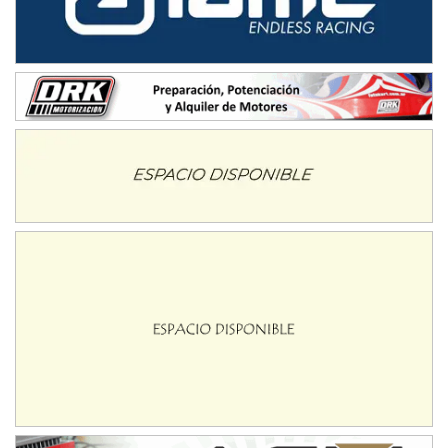
Humboldt (Santa Fe)
NORESTE SANTAFESINO - F6
Ciudad de Avellaneda (Asfalto)
Avellaneda (Santa Fe)
SUR SANTAFESINO - F4
José Samuel Sánchez (Tierra)
Rufino (Santa Fe)
TUCUMANO - F5
Juan Navarro (Asfalto)
El Timbó (Tucumán)