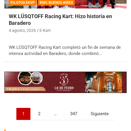
PILOTOS EKVP
RMC BUENOS AIRES
WK LÜSQTOFF Racing Kart: Hizo historia en
Baradero
4 agosto, 2026
E-Kart
COBERTURA ESPECIAL DE E-KART.COM.AR
08/09-AGO
WK LÜSQTOFF Racing Kart completó un fin de semana de
intensa actividad en Baradero, donde combinó…
IAME SERIES ARGENTINA 6
Ramiro Tot (Asfalto)
Baradero (Buenos Aires)
KDO - F6
Ciudad de Trenque Lauquen (Asfalto)
Trenque Lauquen (Buenos Aires)
ENTRERRIANO - F6 (POSTERGADA)
Parque de la Velocidad (Asfalto)
Paginación
Villaguay (Entre Ríos)
1
2
…
347
Siguiente
de
VICTORIENSE - F7
entradas
El Cerro (Tierra)