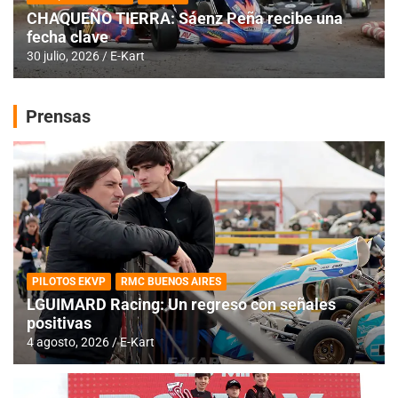
CHAQUEÑO TIERRA: Sáenz Peña recibe una
fecha clave
30 julio, 2026
E-Kart
Prensas
PILOTOS EKVP
RMC BUENOS AIRES
LGUIMARD Racing: Un regreso con señales
positivas
4 agosto, 2026
E-Kart