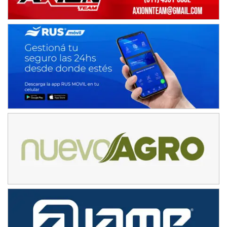
08/09-AGO
IAME SERIES ARGENTINA 6
Ramiro Tot (Asfalto)
Baradero (Buenos Aires)
KDO - F6
Ciudad de Trenque Lauquen (Asfalto)
Trenque Lauquen (Buenos Aires)
ENTRERRIANO - F6 (POSTERGADA)
Parque de la Velocidad (Asfalto)
Villaguay (Entre Ríos)
VICTORIENSE - F7
El Cerro (Tierra)
Victoria (Entre Ríos)
PATAGONICO - F6
Moto Club Reginense (Tierra)
Gral. E. Godoy (Río Negro)
CSK - F7
Juventud Unida (Tierra)