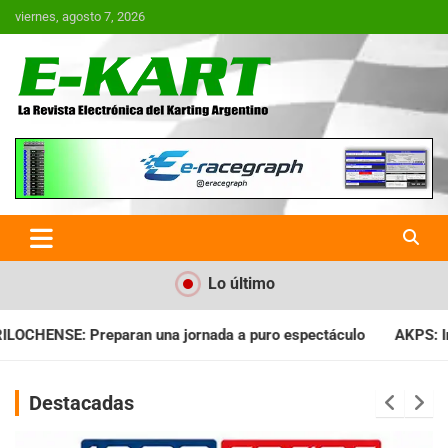
Saltar
viernes, agosto 7, 2026
al
contenido
E-Kart.com.ar | La Revista
Electrónica del Karting en
Argentina
Lo último
a a puro espectáculo
AKPS: Intervino la IGJ y oficializó el l
Destacadas