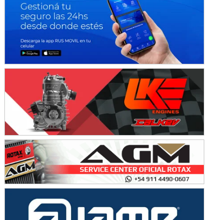
Avellaneda (Santa Fe)
SUR SANTAFESINO - F4
José Samuel Sánchez (Tierra)
Rufino (Santa Fe)
TUCUMANO - F5
Juan Navarro (Asfalto)
El Timbó (Tucumán)