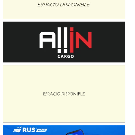
Baradero (Buenos Aires)
KDO - F6
Ciudad de Trenque Lauquen (Asfalto)
Trenque Lauquen (Buenos Aires)
ENTRERRIANO - F6 (POSTERGADA)
Parque de la Velocidad (Asfalto)
Villaguay (Entre Ríos)
VICTORIENSE - F7
El Cerro (Tierra)
Victoria (Entre Ríos)
PATAGONICO - F6
Moto Club Reginense (Tierra)
Gral. E. Godoy (Río Negro)
CSK - F7
Juventud Unida (Tierra)
Humboldt (Santa Fe)
NORESTE SANTAFESINO - F6
Ciudad de Avellaneda (Asfalto)