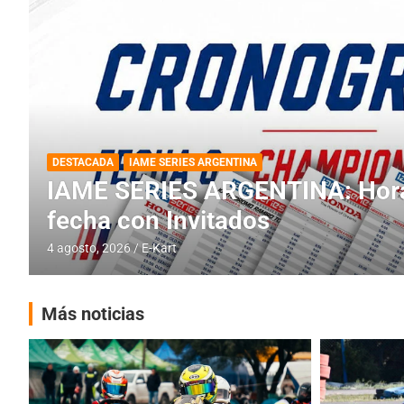
DESTACADA
INFORME CENTRAL
RMC BUENOS AIRES
RMC BUENOS AIRES: Cerró una
histórica en Baradero
4 agosto, 2026
E-Kart
Más noticias