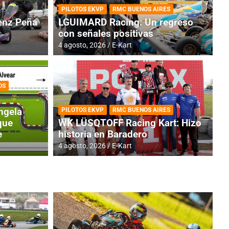
PILOTOS EKVP
RMC BUENOS AIRES
nz Peña
LGUIMARD Racing: Un regreso
con señales positivas
4 agosto, 2026
E-Kart
OS
TINA
DE
GENTINA: Horarios para la
R
ngela
PILOTOS EKVP
RMC BUENOS AIRES
dos
h
que
WK LÜSQTOFF Racing Kart: Hizo
e
historia en Baradero
4 a
4 agosto, 2026
E-Kart