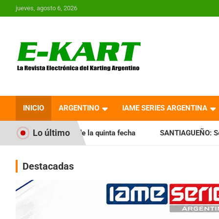
Saltar
jueves, agosto 6, 2026
al
contenido
E-Kart.com.ar | La
Revista Electrónica del
INICIO
ARGENTINO
IAME SERIES ARGENTINA
Karting en Argentina
Lo último
de la quinta fecha
SANTIAGUEÑO: Se cumplió con la quinta
Destacadas