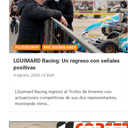
PILOTOS EKVP
RMC BUENOS AIRES
LGUIMARD Racing: Un regreso con señales
positivas
4 agosto, 2026
E-Kart
LGuimard Racing regresó al Trofeo de Invierno con
actuaciones competitivas de sus dos representantes,
mostrando ritmo…