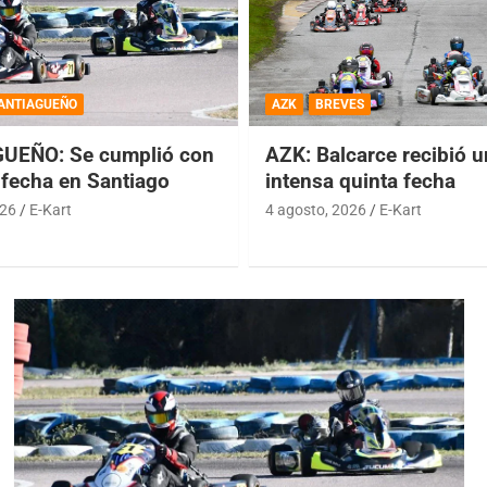
ANTIAGUEÑO
AZK
BREVES
UEÑO: Se cumplió con
AZK: Balcarce recibió 
 fecha en Santiago
intensa quinta fecha
026
E-Kart
4 agosto, 2026
E-Kart