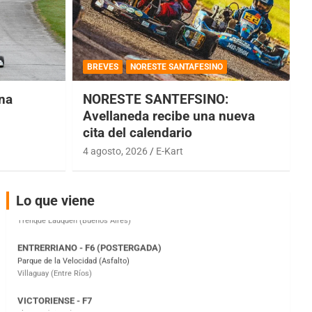
COBERTURA ESPECIAL DE E-KART.COM.AR
08/09-AGO
BREVES
NORESTE SANTAFESINO
IAME SERIES ARGENTINA 6
una
NORESTE SANTEFSINO:
Ramiro Tot (Asfalto)
Baradero (Buenos Aires)
Avellaneda recibe una nueva
cita del calendario
KDO - F6
4 agosto, 2026
E-Kart
Ciudad de Trenque Lauquen (Asfalto)
Trenque Lauquen (Buenos Aires)
ENTRERRIANO - F6 (POSTERGADA)
Lo que viene
Parque de la Velocidad (Asfalto)
Villaguay (Entre Ríos)
VICTORIENSE - F7
El Cerro (Tierra)
Victoria (Entre Ríos)
PATAGONICO - F6
Moto Club Reginense (Tierra)