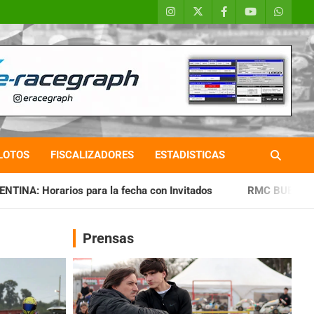
LOTOS
FISCALIZADORES
ESTADISTICAS
la fecha con Invitados
RMC BUENOS AIRES: Cerró una jorna
Prensas