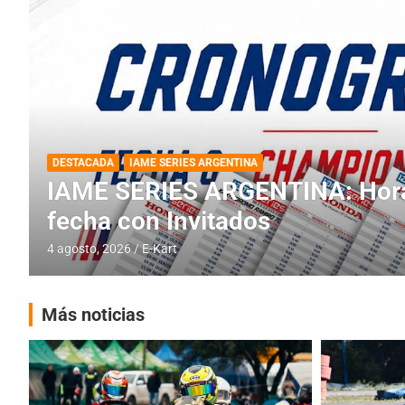
DESTACADA
INFORME CENTRAL
RMC BUENOS AIRES
RMC BUENOS AIRES: Cerró una
histórica en Baradero
4 agosto, 2026
E-Kart
Más noticias