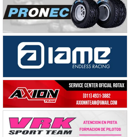
KDO - F6
Ciudad de Trenque Lauquen (Asfalto)
Trenque Lauquen (Buenos Aires)
ENTRERRIANO - F6 (POSTERGADA)
Parque de la Velocidad (Asfalto)
Villaguay (Entre Ríos)
VICTORIENSE - F7
El Cerro (Tierra)
Victoria (Entre Ríos)
PATAGONICO - F6
Moto Club Reginense (Tierra)
Gral. E. Godoy (Río Negro)
CSK - F7
Juventud Unida (Tierra)
Humboldt (Santa Fe)
NORESTE SANTAFESINO - F6
Ciudad de Avellaneda (Asfalto)
Avellaneda (Santa Fe)