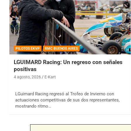
PILOTOS EKVP
RMC BUENOS AIRES
LGUIMARD Racing: Un regreso con señales
positivas
4 agosto, 2026
E-Kart
LGuimard Racing regresó al Trofeo de Invierno con
actuaciones competitivas de sus dos representantes,
mostrando ritmo…