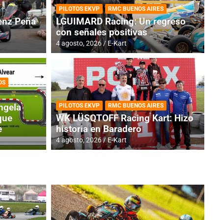
PILOTOS EKVP
RMC BUENOS AIRES
nz Peña
LGUIMARD Racing: Un regreso
con señales positivas
4 agosto, 2026
E-Kart
OS
TINA
DE
GENTINA: Horarios para la
R
ngela
PILOTOS EKVP
RMC BUENOS AIRES
dos
h
que
WK LÜSQTOFF Racing Kart: Hizo
e
historia en Baradero
4 a
4 agosto, 2026
E-Kart