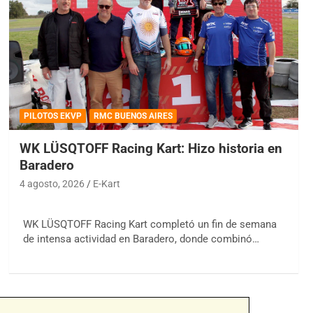
PILOTOS EKVP
RMC BUENOS AIRES
WK LÜSQTOFF Racing Kart: Hizo historia en
Baradero
4 agosto, 2026
E-Kart
WK LÜSQTOFF Racing Kart completó un fin de semana
de intensa actividad en Baradero, donde combinó…