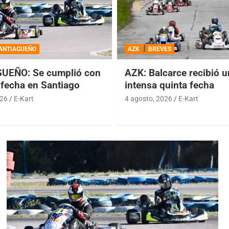
ANTIAGUEÑO
AZK
BREVES
UEÑO: Se cumplió con
AZK: Balcarce recibió 
 fecha en Santiago
intensa quinta fecha
026
E-Kart
4 agosto, 2026
E-Kart