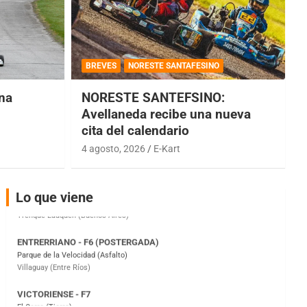
COBERTURA ESPECIAL DE E-KART.COM.AR
08/09-AGO
BREVES
NORESTE SANTAFESINO
IAME SERIES ARGENTINA 6
Ramiro Tot (Asfalto)
una
NORESTE SANTEFSINO:
Baradero (Buenos Aires)
Avellaneda recibe una nueva
cita del calendario
KDO - F6
Ciudad de Trenque Lauquen (Asfalto)
4 agosto, 2026
E-Kart
Trenque Lauquen (Buenos Aires)
ENTRERRIANO - F6 (POSTERGADA)
Lo que viene
Parque de la Velocidad (Asfalto)
Villaguay (Entre Ríos)
VICTORIENSE - F7
El Cerro (Tierra)
Victoria (Entre Ríos)
PATAGONICO - F6
Moto Club Reginense (Tierra)