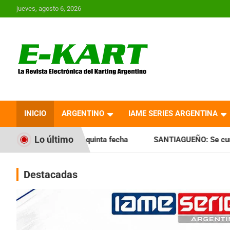
Saltar
jueves, agosto 6, 2026
al
contenido
E-Kart.com.ar | La
Revista Electrónica del
INICIO
ARGENTINO
IAME SERIES ARGENTINA
Karting en Argentina
Lo último
quinta fecha
SANTIAGUEÑO: Se cumplió con la quinta fecha
Destacadas