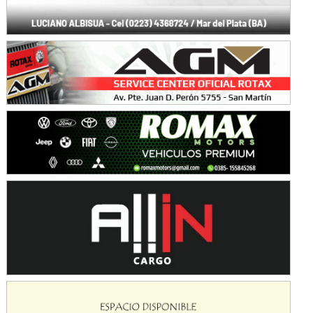
SUR SANTAFESINO - F4
José Samuel Sánchez (Tierra)
Rufino (Santa Fe)
TUCUMANO - F5
Juan Navarro (Asfalto)
El Timbó (Tucumán)