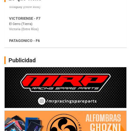
Victoria (Entre Ríos)
PATAGONICO - F6
Moto Club Reginense (Tierra)
Gral. E. Godoy (Río Negro)
CSK - F7
Juventud Unida (Tierra)
Humboldt (Santa Fe)
NORESTE SANTAFESINO - F6
Publicidad
Ciudad de Avellaneda (Asfalto)
Avellaneda (Santa Fe)
SUR SANTAFESINO - F4
José Samuel Sánchez (Tierra)
Rufino (Santa Fe)
TUCUMANO - F5
Juan Navarro (Asfalto)
El Timbó (Tucumán)
COBERTURA ESPECIAL DE E-KART.COM.AR
08/09-AGO