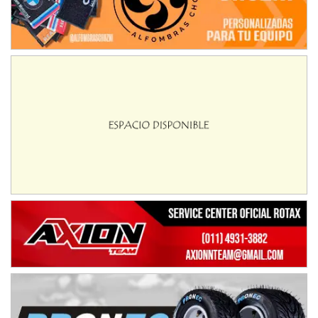
IAME SERIES ARGENTINA 6
Ramiro Tot (Asfalto)
Baradero (Buenos Aires)
KDO - F6
Ciudad de Trenque Lauquen (Asfalto)
Trenque Lauquen (Buenos Aires)
ENTRERRIANO - F6 (POSTERGADA)
Parque de la Velocidad (Asfalto)
Villaguay (Entre Ríos)
VICTORIENSE - F7
El Cerro (Tierra)
Victoria (Entre Ríos)
PATAGONICO - F6
Moto Club Reginense (Tierra)
Gral. E. Godoy (Río Negro)
CSK - F7
Juventud Unida (Tierra)