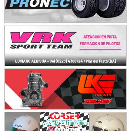
Humboldt (Santa Fe)
NORESTE SANTAFESINO - F6
Ciudad de Avellaneda (Asfalto)
Avellaneda (Santa Fe)
SUR SANTAFESINO - F4
José Samuel Sánchez (Tierra)
Rufino (Santa Fe)
TUCUMANO - F5
Juan Navarro (Asfalto)
El Timbó (Tucumán)