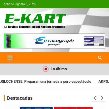
Saltar
sábado, agosto 8, 2026
al
contenido
E-Kart.com.ar | La Revista
Electrónica del Karting en
Argentina
Lo último
ada a puro espectáculo
AKPS: Intervino la IGJ y oficializó el
Destacadas