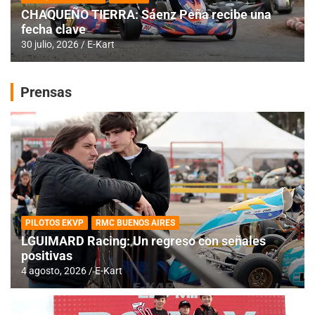
CHAQUEÑO TIERRA: Sáenz Peña recibe una
fecha clave
30 julio, 2026
E-Kart
Prensas
PILOTOS EKVP
RMC BUENOS AIRES
LGUIMARD Racing: Un regreso con señales
positivas
4 agosto, 2026
E-Kart