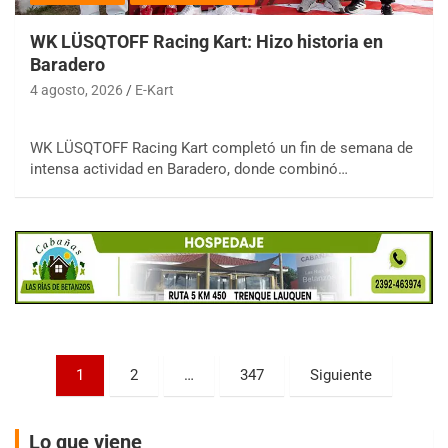
WK LÜSQTOFF Racing Kart: Hizo historia en
Baradero
4 agosto, 2026
E-Kart
COBERTURA ESPECIAL DE E-KART.COM.AR
WK LÜSQTOFF Racing Kart completó un fin de semana de
08/09-AGO
intensa actividad en Baradero, donde combinó…
IAME SERIES ARGENTINA 6
Ramiro Tot (Asfalto)
Baradero (Buenos Aires)
KDO - F6
Ciudad de Trenque Lauquen (Asfalto)
Trenque Lauquen (Buenos Aires)
ENTRERRIANO - F6 (POSTERGADA)
Parque de la Velocidad (Asfalto)
Paginación
1
2
…
347
Siguiente
Villaguay (Entre Ríos)
de
VICTORIENSE - F7
entradas
Lo que viene
El Cerro (Tierra)