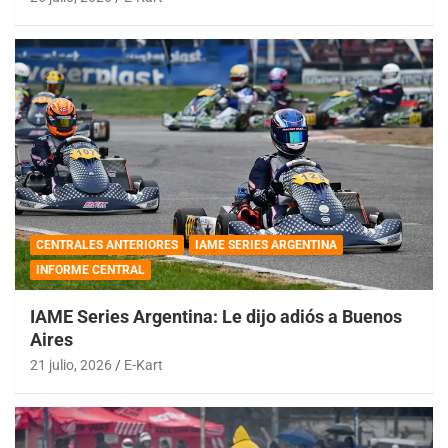
CENTRALES ANTERIORES
IAME SERIES ARGENTINA
INFORME CENTRAL
IAME Series Argentina: Le dijo adiós a Buenos
Aires
21 julio, 2026
E-Kart