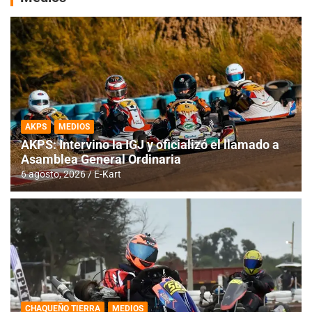
AKPS
MEDIOS
AKPS: Intervino la IGJ y oficializó el llamado a
Asamblea General Ordinaria
6 agosto, 2026
E-Kart
CHAQUEÑO TIERRA
MEDIOS