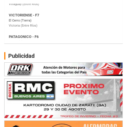
PATAGONICO - F6
Moto Club Reginense (Tierra)
Gral. E. Godoy (Río Negro)
CSK - F7
Juventud Unida (Tierra)
Humboldt (Santa Fe)
NORESTE SANTAFESINO - F6
Publicidad
Ciudad de Avellaneda (Asfalto)
Avellaneda (Santa Fe)
SUR SANTAFESINO - F4
José Samuel Sánchez (Tierra)
Rufino (Santa Fe)
TUCUMANO - F5
Juan Navarro (Asfalto)
El Timbó (Tucumán)
COBERTURA ESPECIAL DE E-KART.COM.AR
08/09-AGO