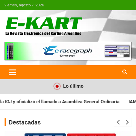
Saltar
viernes, agosto 7, 2026
al
contenido
E-Kart.com.ar | La Revista
Electrónica del Karting en
Argentina
Lo último
 Asamblea General Ordinaria
IAME SERIES ARGENTINA: Baradero r
Destacadas