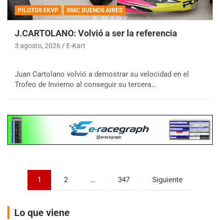
PILOTOS EKVP
RMC BUENOS AIRES
J.CARTOLANO: Volvió a ser la referencia
3 agosto, 2026
E-Kart
COBERTURA ESPECIAL DE E-KART.COM.AR
08/09-AGO
Juan Cartolano volvió a demostrar su velocidad en el
Trofeo de Invierno al conseguir su tercera…
IAME SERIES ARGENTINA 6
Ramiro Tot (Asfalto)
Baradero (Buenos Aires)
KDO - F6
Ciudad de Trenque Lauquen (Asfalto)
Trenque Lauquen (Buenos Aires)
ENTRERRIANO - F6 (POSTERGADA)
Parque de la Velocidad (Asfalto)
Paginación
1
2
…
347
Siguiente
Villaguay (Entre Ríos)
de
VICTORIENSE - F7
entradas
Lo que viene
El Cerro (Tierra)
Victoria (Entre Ríos)