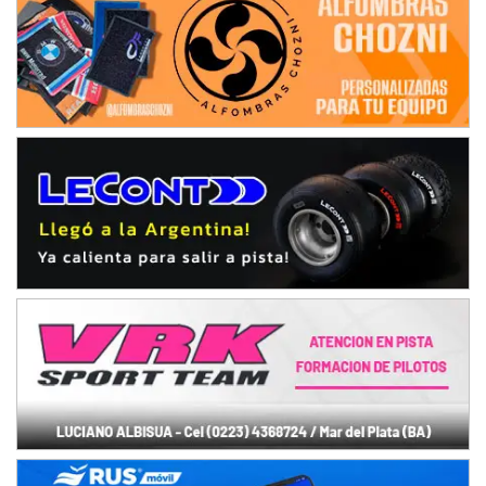
IAME SERIES ARGENTINA 6
Ramiro Tot (Asfalto)
Baradero (Buenos Aires)
KDO - F6
Ciudad de Trenque Lauquen (Asfalto)
Trenque Lauquen (Buenos Aires)
ENTRERRIANO - F6 (POSTERGADA)
Parque de la Velocidad (Asfalto)
Villaguay (Entre Ríos)
VICTORIENSE - F7
El Cerro (Tierra)
Victoria (Entre Ríos)
PATAGONICO - F6
Moto Club Reginense (Tierra)
Gral. E. Godoy (Río Negro)
CSK - F7
Juventud Unida (Tierra)
Humboldt (Santa Fe)