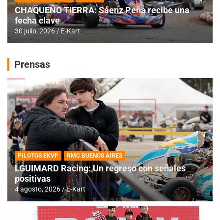
CHAQUEÑO TIERRA: Sáenz Peña recibe una
fecha clave
30 julio, 2026
E-Kart
Prensas
PILOTOS EKVP
RMC BUENOS AIRES
LGUIMARD Racing: Un regreso con señales
positivas
4 agosto, 2026
E-Kart