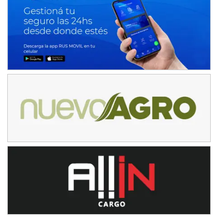
NORESTE SANTAFESINO - F6
Ciudad de Avellaneda (Asfalto)
Avellaneda (Santa Fe)
SUR SANTAFESINO - F4
José Samuel Sánchez (Tierra)
Rufino (Santa Fe)
TUCUMANO - F5
Juan Navarro (Asfalto)
El Timbó (Tucumán)