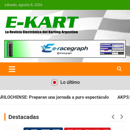
Saltar
sábado, agosto 8, 2026
al
contenido
E-Kart.com.ar | La Revista
Electrónica del Karting en
Argentina
Lo último
nada a puro espectáculo
AKPS: Intervino la IGJ y oficializó e
Destacadas