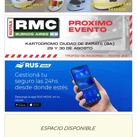
Humboldt (Santa Fe)
NORESTE SANTAFESINO - F6
Ciudad de Avellaneda (Asfalto)
Avellaneda (Santa Fe)
SUR SANTAFESINO - F4
José Samuel Sánchez (Tierra)
Rufino (Santa Fe)
TUCUMANO - F5
Juan Navarro (Asfalto)
El Timbó (Tucumán)