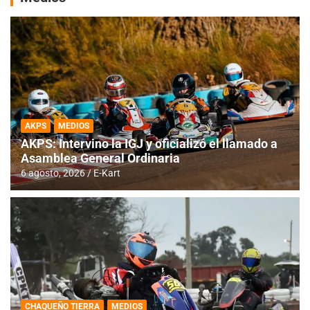
AKPS
MEDIOS
AKPS: Intervino la IGJ y oficializó el llamado a
Asamblea General Ordinaria
6 agosto, 2026
E-Kart
CHAQUEÑO TIERRA
MEDIOS