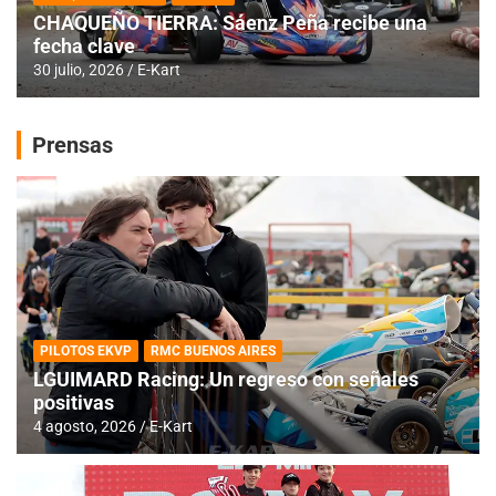
CHAQUEÑO TIERRA: Sáenz Peña recibe una
fecha clave
30 julio, 2026
E-Kart
Prensas
PILOTOS EKVP
RMC BUENOS AIRES
LGUIMARD Racing: Un regreso con señales
positivas
4 agosto, 2026
E-Kart