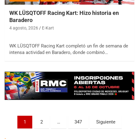
WK LÜSQTOFF Racing Kart: Hizo historia en
Baradero
4 agosto, 2026
E-Kart
WK LÜSQTOFF Racing Kart completó un fin de semana de
COBERTURA ESPECIAL DE E-KART.COM.AR
intensa actividad en Baradero, donde combinó…
08/09-AGO
IAME SERIES ARGENTINA 6
Ramiro Tot (Asfalto)
Baradero (Buenos Aires)
KDO - F6
Ciudad de Trenque Lauquen (Asfalto)
Trenque Lauquen (Buenos Aires)
ENTRERRIANO - F6 (POSTERGADA)
Parque de la Velocidad (Asfalto)
Paginación
1
2
…
347
Siguiente
Villaguay (Entre Ríos)
de
VICTORIENSE - F7