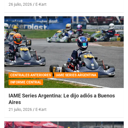
26 julio, 2026
E-Kart
CENTRALES ANTERIORES
IAME SERIES ARGENTINA
INFORME CENTRAL
IAME Series Argentina: Le dijo adiós a Buenos
Aires
21 julio, 2026
E-Kart