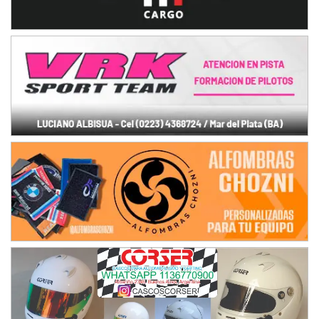
08/09-AGO
IAME SERIES ARGENTINA 6
Ramiro Tot (Asfalto)
Baradero (Buenos Aires)
KDO - F6
Ciudad de Trenque Lauquen (Asfalto)
Trenque Lauquen (Buenos Aires)
ENTRERRIANO - F6 (POSTERGADA)
Parque de la Velocidad (Asfalto)
Villaguay (Entre Ríos)
VICTORIENSE - F7
El Cerro (Tierra)
Victoria (Entre Ríos)
PATAGONICO - F6
Moto Club Reginense (Tierra)
Gral. E. Godoy (Río Negro)
CSK - F7
Juventud Unida (Tierra)