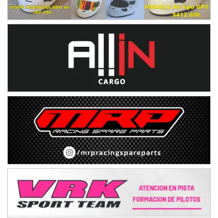
Humboldt (Santa Fe)
NORESTE SANTAFESINO - F6
Ciudad de Avellaneda (Asfalto)
Avellaneda (Santa Fe)
SUR SANTAFESINO - F4
José Samuel Sánchez (Tierra)
Rufino (Santa Fe)
TUCUMANO - F5
Juan Navarro (Asfalto)
El Timbó (Tucumán)