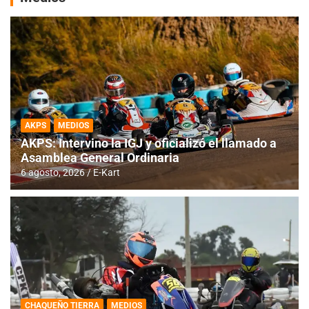
AKPS
MEDIOS
AKPS: Intervino la IGJ y oficializó el llamado a
Asamblea General Ordinaria
6 agosto, 2026
E-Kart
CHAQUEÑO TIERRA
MEDIOS