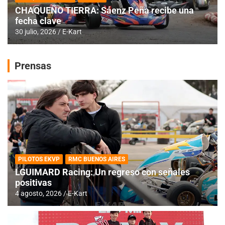
CHAQUEÑO TIERRA: Sáenz Peña recibe una
fecha clave
30 julio, 2026
E-Kart
Prensas
PILOTOS EKVP
RMC BUENOS AIRES
LGUIMARD Racing: Un regreso con señales
positivas
4 agosto, 2026
E-Kart