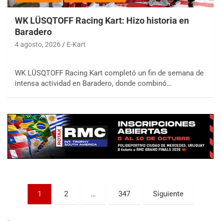
WK LÜSQTOFF Racing Kart: Hizo historia en
Baradero
4 agosto, 2026
E-Kart
COBERTURA ESPECIAL DE E-KART.COM.AR
WK LÜSQTOFF Racing Kart completó un fin de semana de
08/09-AGO
intensa actividad en Baradero, donde combinó…
IAME SERIES ARGENTINA 6
Ramiro Tot (Asfalto)
Baradero (Buenos Aires)
KDO - F6
Ciudad de Trenque Lauquen (Asfalto)
Trenque Lauquen (Buenos Aires)
ENTRERRIANO - F6 (POSTERGADA)
Parque de la Velocidad (Asfalto)
Paginación
Villaguay (Entre Ríos)
1
2
…
347
Siguiente
de
VICTORIENSE - F7
El Cerro (Tierra)