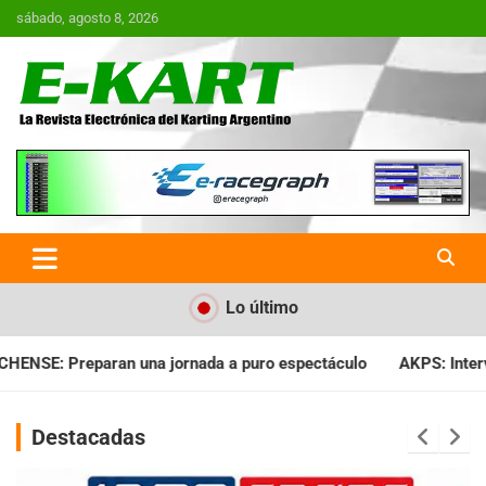
Saltar
sábado, agosto 8, 2026
al
contenido
E-Kart.com.ar | La Revista
Electrónica del Karting en
Argentina
Lo último
a puro espectáculo
AKPS: Intervino la IGJ y oficializó el llam
Destacadas