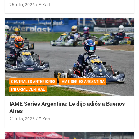
26 julio, 2026
E-Kart
CENTRALES ANTERIORES
IAME SERIES ARGENTINA
INFORME CENTRAL
IAME Series Argentina: Le dijo adiós a Buenos
Aires
21 julio, 2026
E-Kart