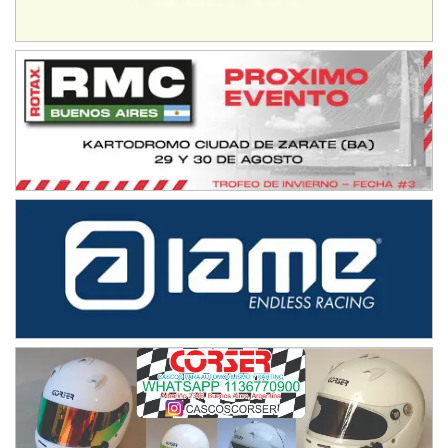
08/09-AGO
IAME SERIES ARGENTINA 6
Ramiro Tot (Asfalto)
Baradero (Buenos Aires)
KDO - F6
Ciudad de Trenque Lauquen (Asfalto)
Trenque Lauquen (Buenos Aires)
ENTRERRIANO - F6 (POSTERGADA)
Parque de la Velocidad (Asfalto)
Villaguay (Entre Ríos)
VICTORIENSE - F7
El Cerro (Tierra)
Victoria (Entre Ríos)
PATAGONICO - F6
Moto Club Reginense (Tierra)
Gral. E. Godoy (Río Negro)
CSK - F7
Juventud Unida (Tierra)