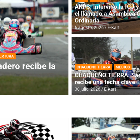
AKPS: Intervino la IGJ y 
el llamado a Asamblea 
Ordinaria
6 agosto, 2026
E-Kart
DESTACADA
INFORME CENTRAL
ios para la
RMC BUENOS AIR
CHAQUEÑO TIERRA
MEDIOS
histórica en Bar
CHAQUEÑO TIERRA: Sáe
recibe una fecha clave
4 agosto, 2026
E-Kart
30 julio, 2026
E-Kart