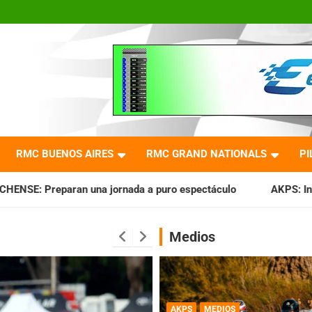
RMC BUENOS AIRES
RMC GRAND NATIONALS
PI
rnada a puro espectáculo
AKPS: Intervino la IGJ y oficiali
Medios
AKPS
MEDIOS