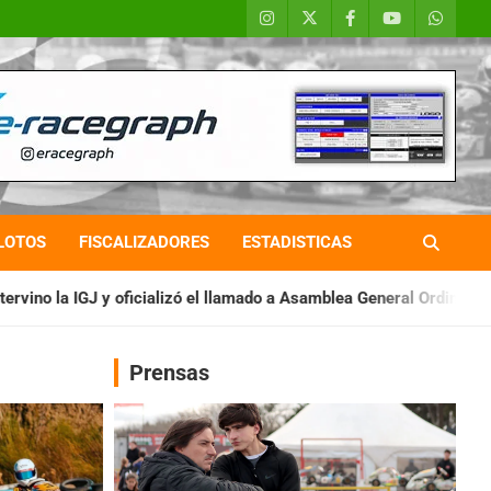
LOTOS
FISCALIZADORES
ESTADISTICAS
zó el llamado a Asamblea General Ordinaria
IAME SERIES ARGE
Prensas