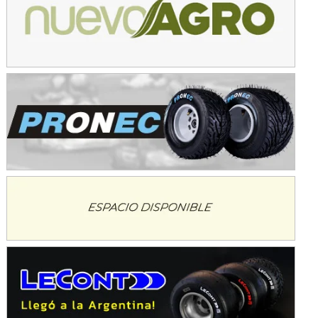
Avellaneda (Santa Fe)
SUR SANTAFESINO - F4
José Samuel Sánchez (Tierra)
Rufino (Santa Fe)
TUCUMANO - F5
Juan Navarro (Asfalto)
El Timbó (Tucumán)