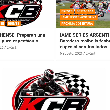
BREVES
DESTACADA
IAME SERIES ARGENTINA
NSE
BREVES
PRÓXIMA COBERTURA
HENSE: Preparan una
IAME SERIES ARGENTI
a puro espectáculo
Baradero recibe la fech
especial con Invitados
026
E-Kart
6 agosto, 2026
E-Kart