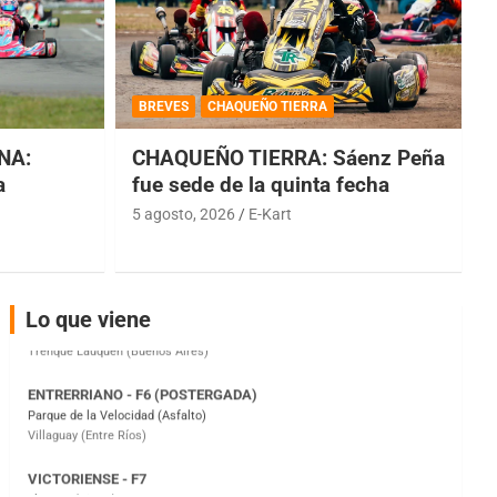
COBERTURA ESPECIAL DE E-KART.COM.AR
08/09-AGO
BREVES
CHAQUEÑO TIERRA
IAME SERIES ARGENTINA 6
Ramiro Tot (Asfalto)
NA:
CHAQUEÑO TIERRA: Sáenz Peña
Baradero (Buenos Aires)
a
fue sede de la quinta fecha
5 agosto, 2026
E-Kart
KDO - F6
Ciudad de Trenque Lauquen (Asfalto)
Trenque Lauquen (Buenos Aires)
ENTRERRIANO - F6 (POSTERGADA)
Lo que viene
Parque de la Velocidad (Asfalto)
Villaguay (Entre Ríos)
VICTORIENSE - F7
El Cerro (Tierra)
Victoria (Entre Ríos)
PATAGONICO - F6
Moto Club Reginense (Tierra)