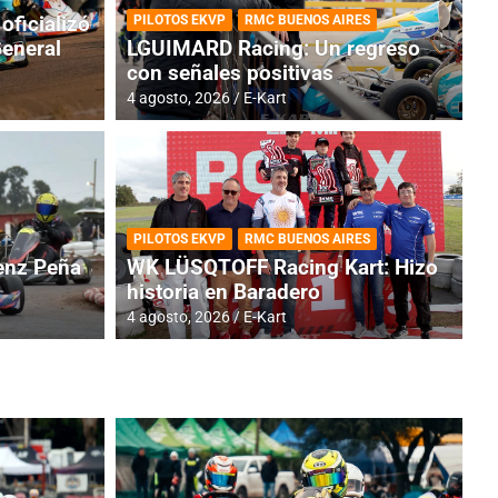
oficializó
PILOTOS EKVP
RMC BUENOS AIRES
General
LGUIMARD Racing: Un regreso
con señales positivas
4 agosto, 2026
E-Kart
RMC BUENOS AIRES
BR
ES: Cerró una jornada
I
PILOTOS EKVP
RMC BUENOS AIRES
adero
f
nz Peña
WK LÜSQTOFF Racing Kart: Hizo
historia en Baradero
6 a
4 agosto, 2026
E-Kart