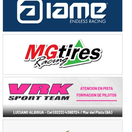
KDO - F6
Ciudad de Trenque Lauquen (Asfalto)
Trenque Lauquen (Buenos Aires)
ENTRERRIANO - F6 (POSTERGADA)
Parque de la Velocidad (Asfalto)
Villaguay (Entre Ríos)
VICTORIENSE - F7
El Cerro (Tierra)
Victoria (Entre Ríos)
PATAGONICO - F6
Moto Club Reginense (Tierra)
Gral. E. Godoy (Río Negro)
CSK - F7
Juventud Unida (Tierra)
Humboldt (Santa Fe)
NORESTE SANTAFESINO - F6
Ciudad de Avellaneda (Asfalto)