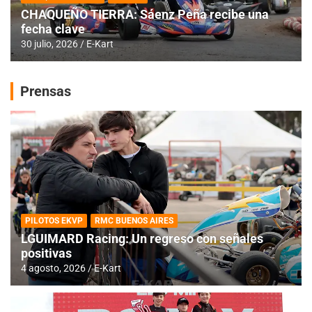
CHAQUEÑO TIERRA: Sáenz Peña recibe una
fecha clave
30 julio, 2026
E-Kart
Prensas
PILOTOS EKVP
RMC BUENOS AIRES
LGUIMARD Racing: Un regreso con señales
positivas
4 agosto, 2026
E-Kart