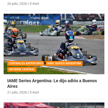
26 julio, 2026
E-Kart
CENTRALES ANTERIORES
IAME SERIES ARGENTINA
INFORME CENTRAL
IAME Series Argentina: Le dijo adiós a Buenos
Aires
21 julio, 2026
E-Kart