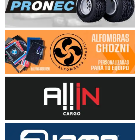
08/09-AGO
IAME SERIES ARGENTINA 6
Ramiro Tot (Asfalto)
Baradero (Buenos Aires)
KDO - F6
Ciudad de Trenque Lauquen (Asfalto)
Trenque Lauquen (Buenos Aires)
ENTRERRIANO - F6 (POSTERGADA)
Parque de la Velocidad (Asfalto)
Villaguay (Entre Ríos)
VICTORIENSE - F7
El Cerro (Tierra)
Victoria (Entre Ríos)
PATAGONICO - F6
Moto Club Reginense (Tierra)
Gral. E. Godoy (Río Negro)
CSK - F7