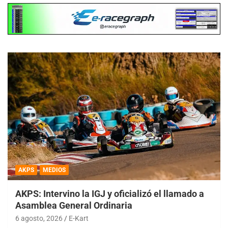
AKPS
MEDIOS
AKPS: Intervino la IGJ y oficializó el llamado a
Asamblea General Ordinaria
6 agosto, 2026
E-Kart