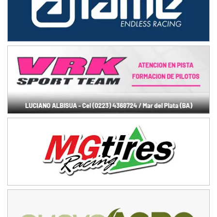
Juventud Unida (Tierra)
Humboldt (Santa Fe)
NORESTE SANTAFESINO - F6
Ciudad de Avellaneda (Asfalto)
Avellaneda (Santa Fe)
SUR SANTAFESINO - F4
José Samuel Sánchez (Tierra)
Rufino (Santa Fe)
TUCUMANO - F5
Juan Navarro (Asfalto)
El Timbó (Tucumán)