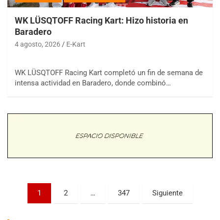
WK LÜSQTOFF Racing Kart: Hizo historia en
Baradero
4 agosto, 2026
E-Kart
WK LÜSQTOFF Racing Kart completó un fin de semana de
COBERTURA ESPECIAL DE E-KART.COM.AR
intensa actividad en Baradero, donde combinó…
08/09-AGO
IAME SERIES ARGENTINA 6
Ramiro Tot (Asfalto)
Baradero (Buenos Aires)
KDO - F6
Ciudad de Trenque Lauquen (Asfalto)
Trenque Lauquen (Buenos Aires)
ENTRERRIANO - F6 (POSTERGADA)
Parque de la Velocidad (Asfalto)
Paginación
1
2
…
347
Siguiente
Villaguay (Entre Ríos)
de
VICTORIENSE - F7