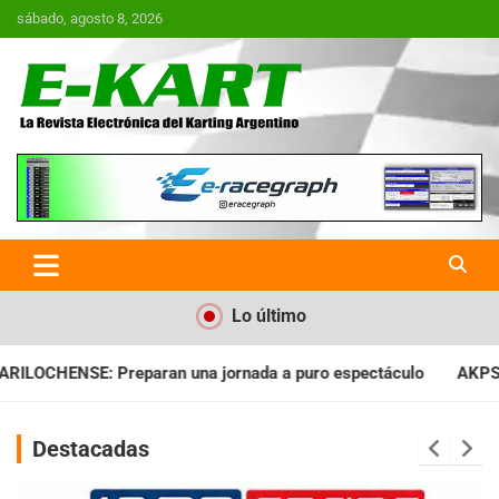
Saltar
sábado, agosto 8, 2026
al
contenido
E-Kart.com.ar | La Revista
Electrónica del Karting en
Argentina
Lo último
nada a puro espectáculo
AKPS: Intervino la IGJ y oficializó e
Destacadas