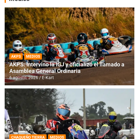
AKPS
MEDIOS
AKPS: Intervino la IGJ y oficializó el llamado a
Asamblea General Ordinaria
6 agosto, 2026
E-Kart
CHAQUEÑO TIERRA
MEDIOS