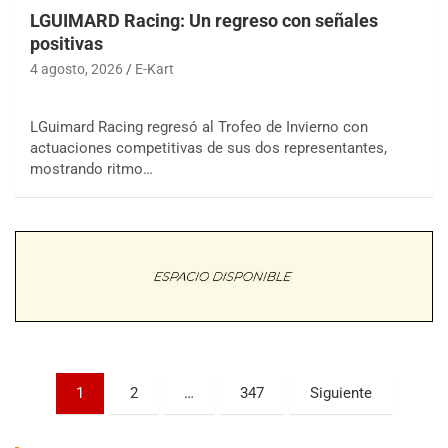
LGUIMARD Racing: Un regreso con señales
positivas
4 agosto, 2026
E-Kart
LGuimard Racing regresó al Trofeo de Invierno con
actuaciones competitivas de sus dos representantes,
COBERTURA ESPECIAL DE E-KART.COM.AR
mostrando ritmo…
08/09-AGO
IAME SERIES ARGENTINA 6
Ramiro Tot (Asfalto)
Baradero (Buenos Aires)
KDO - F6
Ciudad de Trenque Lauquen (Asfalto)
Trenque Lauquen (Buenos Aires)
ENTRERRIANO - F6 (POSTERGADA)
Parque de la Velocidad (Asfalto)
Paginación
1
2
…
347
Siguiente
Villaguay (Entre Ríos)
de
VICTORIENSE - F7