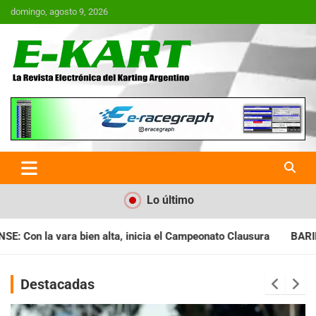
Saltar
domingo, agosto 9, 2026
al
contenido
E-Kart.com.ar | La Revista
Electrónica del Karting en
Argentina
Lo último
a el Campeonato Clausura
BARILOCHENSE: Preparan una jornad
Destacadas