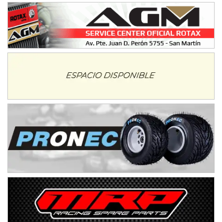
08/09-AGO
IAME SERIES ARGENTINA 6
Ramiro Tot (Asfalto)
Baradero (Buenos Aires)
KDO - F6
Ciudad de Trenque Lauquen (Asfalto)
Trenque Lauquen (Buenos Aires)
ENTRERRIANO - F6 (POSTERGADA)
Parque de la Velocidad (Asfalto)
Villaguay (Entre Ríos)
VICTORIENSE - F7
El Cerro (Tierra)
Victoria (Entre Ríos)
PATAGONICO - F6
Moto Club Reginense (Tierra)
Gral. E. Godoy (Río Negro)
CSK - F7
Juventud Unida (Tierra)