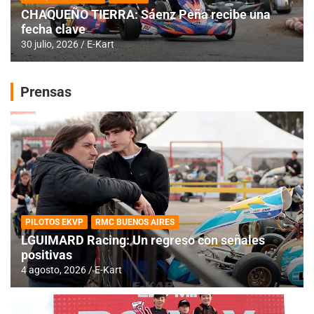
CHAQUEÑO TIERRA: Sáenz Peña recibe una
fecha clave
30 julio, 2026
E-Kart
Prensas
PILOTOS EKVP
RMC BUENOS AIRES
LGUIMARD Racing: Un regreso con señales
positivas
4 agosto, 2026
E-Kart