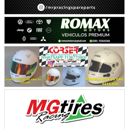
Humboldt (Santa Fe)
NORESTE SANTAFESINO - F6
Ciudad de Avellaneda (Asfalto)
Avellaneda (Santa Fe)
SUR SANTAFESINO - F4
José Samuel Sánchez (Tierra)
Rufino (Santa Fe)
TUCUMANO - F5
Juan Navarro (Asfalto)
El Timbó (Tucumán)