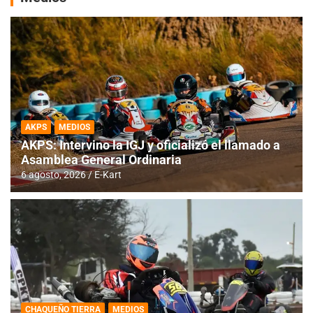
AKPS
MEDIOS
AKPS: Intervino la IGJ y oficializó el llamado a
Asamblea General Ordinaria
6 agosto, 2026
E-Kart
CHAQUEÑO TIERRA
MEDIOS