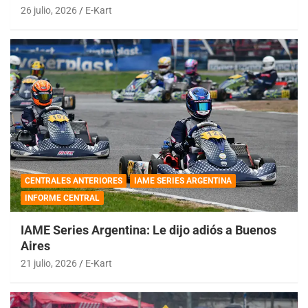
26 julio, 2026
E-Kart
CENTRALES ANTERIORES
IAME SERIES ARGENTINA
INFORME CENTRAL
IAME Series Argentina: Le dijo adiós a Buenos
Aires
21 julio, 2026
E-Kart