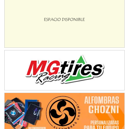
Hugo "Gato" Molini (Tierra)
Nogoyá (Entre Ríos)
RIOJANO - F6
Ciudad de La Rioja (Asfalto)
La Rioja (La Rioja)
PROKART NEUQUINO - F6
Autódromo de Neuquén (Asfalto)
Centenario (Neuquén)
CENTRO BONAERENSE - F6
Emilio Parisi (Tierra)
25 de Mayo (Buenos Aires)