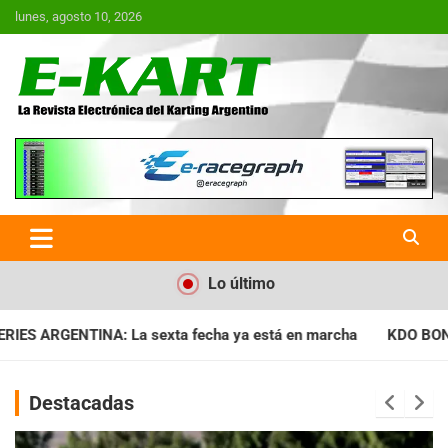
Saltar
lunes, agosto 10, 2026
al
contenido
E-Kart.com.ar | La Revista
Electrónica del Karting en
Argentina
Lo último
a ya está en marcha
KDO BONAERENSE: Con la vara bien alta, 
Destacadas