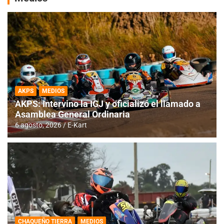
AKPS
MEDIOS
AKPS: Intervino la IGJ y oficializó el llamado a
Asamblea General Ordinaria
6 agosto, 2026
E-Kart
CHAQUEÑO TIERRA
MEDIOS