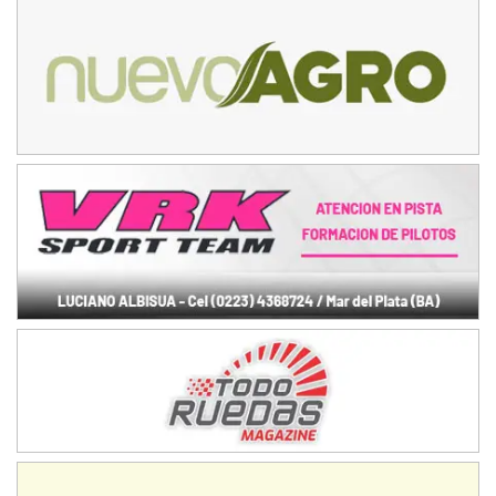
APAK - F6
Ciudad de Zárate (Asfalto)
Zárate (Buenos Aires)
PROKART METROPOLITANO - F1
Rubén Luis Di Palma (Asfalto)
Ciudad Evita (Buenos Aires)
AKPS - F6
Kartódromo AKPS (Asfalto)
Comodoro Rivadavia (Chubut)
CORDOBES ASFALTO - F7
Complejo Valentín Lauret (Tierra)
Colonia Caroya (Córdoba)
ENTRERRIANO - F6
Parque de la Velocidad (Asfalto)
Villaguay (Entre Ríos)
SUR ENTRERRIANO - F6