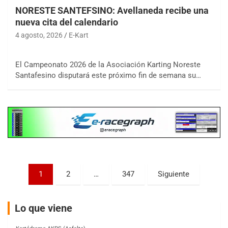
NORESTE SANTEFSINO: Avellaneda recibe una
nueva cita del calendario
4 agosto, 2026
E-Kart
COBERTURA ON-LINE DE E-KART.COM.AR
15/16/17-AGO
El Campeonato 2026 de la Asociación Karting Noreste
Santafesino disputará este próximo fin de semana su…
APAK - F6
Ciudad de Zárate (Asfalto)
Zárate (Buenos Aires)
PROKART METROPOLITANO - F1
Rubén Luis Di Palma (Asfalto)
Ciudad Evita (Buenos Aires)
Paginación
AKPS - F6
1
2
…
347
Siguiente
Kartódromo AKPS (Asfalto)
de
Comodoro Rivadavia (Chubut)
entradas
Lo que viene
CORDOBES ASFALTO - F7
Complejo Valentín Lauret (Tierra)
Colonia Caroya (Córdoba)