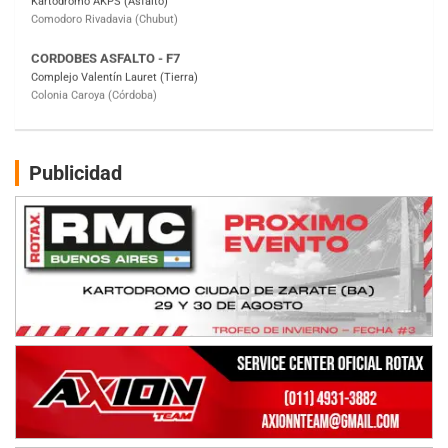
ENTRERRIANO - F6
Parque de la Velocidad (Asfalto)
Villaguay (Entre Ríos)
SUR ENTRERRIANO - F6
Hugo "Gato" Molini (Tierra)
Nogoyá (Entre Ríos)
Publicidad
RIOJANO - F6
Ciudad de La Rioja (Asfalto)
La Rioja (La Rioja)
PROKART NEUQUINO - F6
Autódromo de Neuquén (Asfalto)
Centenario (Neuquén)
CENTRO BONAERENSE - F6
Emilio Parisi (Tierra)
25 de Mayo (Buenos Aires)
COBERTURA ON-LINE DE E-KART.COM.AR
15/16/17-AGO