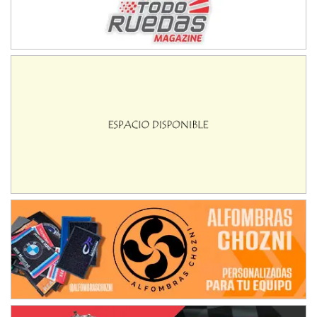
SUR SANTAFESINO - F4
José Samuel Sánchez (Tierra)
Rufino (Santa Fe)
TUCUMANO - F5
Juan Navarro (Asfalto)
El Timbó (Tucumán)