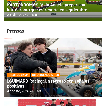
KARTODROMOS: Villa Angela prepara su
kartódromo que estrenaría en septiembre
30 julio, 2026
E-Kart
Prensas
PILOTOS EKVP
RMC BUENOS AIRES
LGUIMARD Racing: Un regreso con señales
positivas
4 agosto, 2026
E-Kart