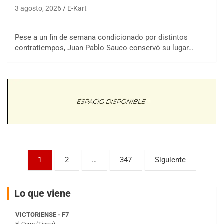
3 agosto, 2026
E-Kart
COBERTURA ESPECIAL DE E-KART.COM.AR
08/09-AGO
Pese a un fin de semana condicionado por distintos
contratiempos, Juan Pablo Sauco conservó su lugar…
IAME SERIES ARGENTINA 6
Ramiro Tot (Asfalto)
Baradero (Buenos Aires)
KDO - F6
Ciudad de Trenque Lauquen (Asfalto)
Trenque Lauquen (Buenos Aires)
ENTRERRIANO - F6 (POSTERGADA)
Parque de la Velocidad (Asfalto)
Villaguay (Entre Ríos)
Paginación
1
2
…
347
Siguiente
VICTORIENSE - F7
de
El Cerro (Tierra)
entradas
Victoria (Entre Ríos)
Lo que viene
PATAGONICO - F6
Moto Club Reginense (Tierra)