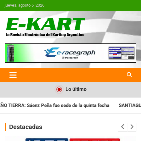
Saltar
jueves, agosto 6, 2026
al
contenido
E-Kart.com.ar | La Revista
Electrónica del Karting en
Argentina
Lo último
de la quinta fecha
SANTIAGUEÑO: Se cumplió con la quinta f
Destacadas