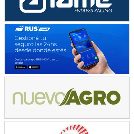
KDO - F6
Ciudad de Trenque Lauquen (Asfalto)
Trenque Lauquen (Buenos Aires)
ENTRERRIANO - F6 (POSTERGADA)
Parque de la Velocidad (Asfalto)
Villaguay (Entre Ríos)
VICTORIENSE - F7
El Cerro (Tierra)
Victoria (Entre Ríos)
PATAGONICO - F6
Moto Club Reginense (Tierra)
Gral. E. Godoy (Río Negro)
CSK - F7
Juventud Unida (Tierra)
Humboldt (Santa Fe)
NORESTE SANTAFESINO - F6
Ciudad de Avellaneda (Asfalto)
Avellaneda (Santa Fe)