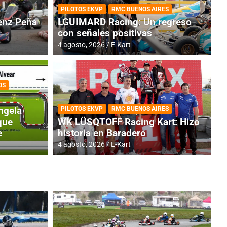
PILOTOS EKVP
RMC BUENOS AIRES
nz Peña
LGUIMARD Racing: Un regreso
con señales positivas
4 agosto, 2026
E-Kart
OS
RMC BUENOS AIRES
BR
ES: Cerró una jornada
I
ngela
PILOTOS EKVP
RMC BUENOS AIRES
adero
f
que
WK LÜSQTOFF Racing Kart: Hizo
e
historia en Baradero
6 a
4 agosto, 2026
E-Kart