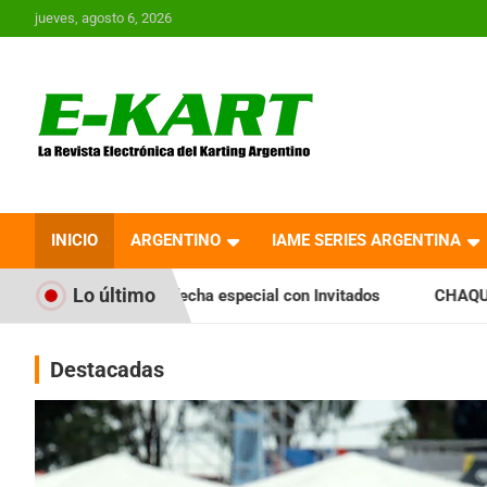
Saltar
jueves, agosto 6, 2026
al
contenido
E-Kart.com.ar | La
Revista Electrónica del
INICIO
ARGENTINO
IAME SERIES ARGENTINA
Karting en Argentina
Lo último
echa especial con Invitados
CHAQUEÑO TIERRA: Sáenz Peña 
Destacadas