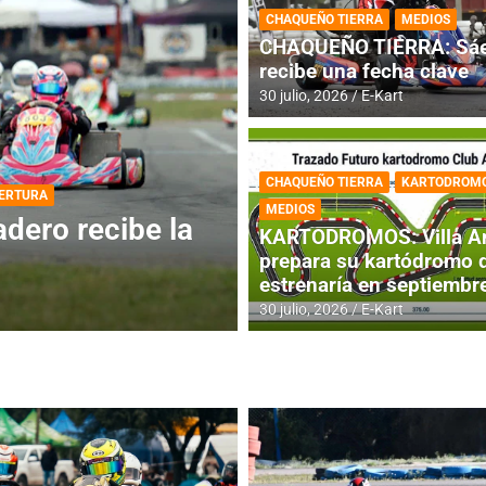
CHAQUEÑO TIERRA
MEDIOS
CHAQUEÑO TIERRA: Sáe
recibe una fecha clave
30 julio, 2026
E-Kart
CHAQUEÑO TIERRA
KARTODROM
DESTACADA
INFORME CENTRAL
MEDIOS
ios para la
RMC BUENOS AIR
KARTODROMOS: Villa A
histórica en Bar
prepara su kartódromo 
estrenaría en septiembr
4 agosto, 2026
E-Kart
30 julio, 2026
E-Kart