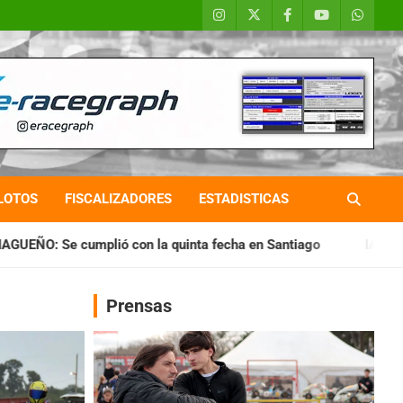
LOTOS
FISCALIZADORES
ESTADISTICAS
 la quinta fecha en Santiago
IAME SERIES ARGENTINA: Horar
Prensas