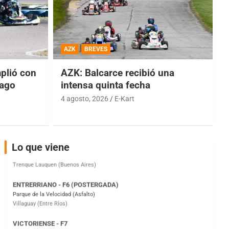
COBERTURA ESPECIAL DE E-KART.COM.AR
08/09-AGO
AZK
BREVES
IAME SERIES ARGENTINA 6
lió con
AZK: Balcarce recibió una
Ramiro Tot (Asfalto)
Baradero (Buenos Aires)
iago
intensa quinta fecha
4 agosto, 2026
E-Kart
KDO - F6
Ciudad de Trenque Lauquen (Asfalto)
Trenque Lauquen (Buenos Aires)
ENTRERRIANO - F6 (POSTERGADA)
Lo que viene
Parque de la Velocidad (Asfalto)
Villaguay (Entre Ríos)
VICTORIENSE - F7
El Cerro (Tierra)
Victoria (Entre Ríos)
PATAGONICO - F6
Moto Club Reginense (Tierra)