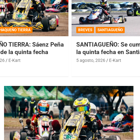
HAQUEÑO TIERRA
BREVES
SANTIAGUEÑO
O TIERRA: Sáenz Peña
SANTIAGUEÑO: Se cump
de la quinta fecha
la quinta fecha en Sant
026
E-Kart
5 agosto, 2026
E-Kart