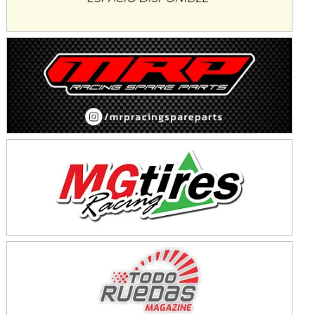
Baradero (Buenos Aires)
KDO - F6
Ciudad de Trenque Lauquen (Asfalto)
Trenque Lauquen (Buenos Aires)
ENTRERRIANO - F6 (POSTERGADA)
Parque de la Velocidad (Asfalto)
Villaguay (Entre Ríos)
VICTORIENSE - F7
El Cerro (Tierra)
Victoria (Entre Ríos)
PATAGONICO - F6
Moto Club Reginense (Tierra)
Gral. E. Godoy (Río Negro)
CSK - F7
Juventud Unida (Tierra)
Humboldt (Santa Fe)
NORESTE SANTAFESINO - F6
Ciudad de Avellaneda (Asfalto)