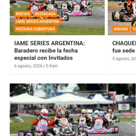
BREVES
DESTACADA
IAME SERIES ARGENTINA
PRÓXIMA COBERTURA
BREVES
C
IAME SERIES ARGENTINA:
CHAQUEÑ
Baradero recibe la fecha
fue sede 
especial con Invitados
5 agosto, 2
6 agosto, 2026
E-Kart