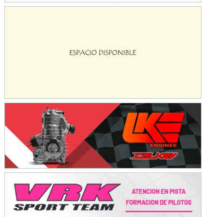
Avellaneda (Santa Fe)
SUR SANTAFESINO - F4
José Samuel Sánchez (Tierra)
Rufino (Santa Fe)
TUCUMANO - F5
Juan Navarro (Asfalto)
El Timbó (Tucumán)