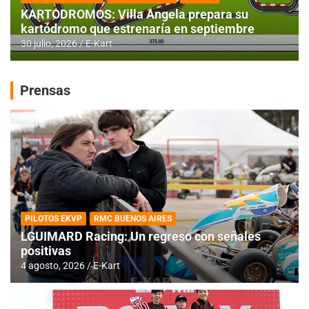
KARTODROMOS: Villa Angela prepara su
kartódromo que estrenaría en septiembre
30 julio, 2026
E-Kart
Prensas
PILOTOS EKVP
RMC BUENOS AIRES
LGUIMARD Racing: Un regreso con señales
positivas
4 agosto, 2026
E-Kart