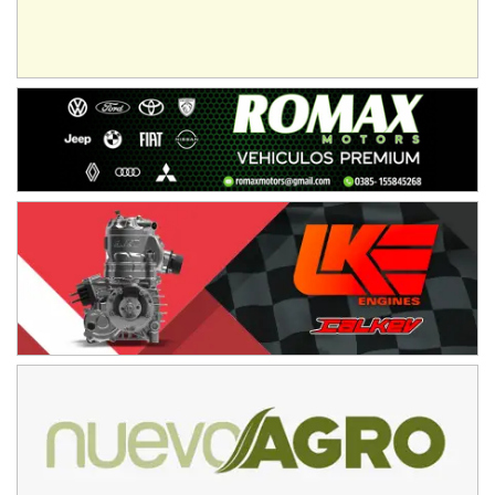
Baradero (Buenos Aires)
KDO - F6
Ciudad de Trenque Lauquen (Asfalto)
Trenque Lauquen (Buenos Aires)
ENTRERRIANO - F6 (POSTERGADA)
Parque de la Velocidad (Asfalto)
Villaguay (Entre Ríos)
VICTORIENSE - F7
El Cerro (Tierra)
Victoria (Entre Ríos)
PATAGONICO - F6
Moto Club Reginense (Tierra)
Gral. E. Godoy (Río Negro)
CSK - F7
Juventud Unida (Tierra)
Humboldt (Santa Fe)
NORESTE SANTAFESINO - F6
Ciudad de Avellaneda (Asfalto)