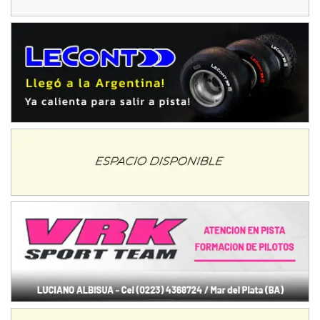
Avellaneda (Santa Fe)
SUR SANTAFESINO - F4
José Samuel Sánchez (Tierra)
Rufino (Santa Fe)
TUCUMANO - F5
Juan Navarro (Asfalto)
El Timbó (Tucumán)