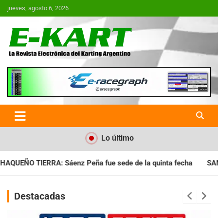
Saltar
jueves, agosto 6, 2026
al
contenido
E-Kart.com.ar | La Revista
Electrónica del Karting en
Argentina
Lo último
 sede de la quinta fecha
SANTIAGUEÑO: Se cumplió con la qui
Destacadas