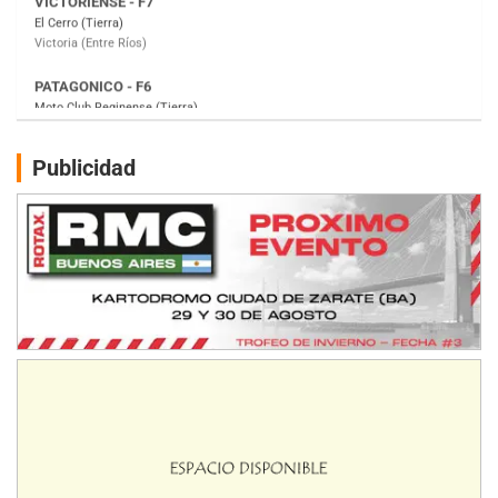
Gral. E. Godoy (Río Negro)
CSK - F7
Juventud Unida (Tierra)
Humboldt (Santa Fe)
NORESTE SANTAFESINO - F6
Publicidad
Ciudad de Avellaneda (Asfalto)
Avellaneda (Santa Fe)
SUR SANTAFESINO - F4
José Samuel Sánchez (Tierra)
Rufino (Santa Fe)
TUCUMANO - F5
Juan Navarro (Asfalto)
El Timbó (Tucumán)
COBERTURA ESPECIAL DE E-KART.COM.AR
08/09-AGO
IAME SERIES ARGENTINA 6
Ramiro Tot (Asfalto)