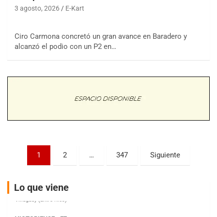
3 agosto, 2026
E-Kart
Ciro Carmona concretó un gran avance en Baradero y
COBERTURA ESPECIAL DE E-KART.COM.AR
08/09-AGO
alcanzó el podio con un P2 en…
IAME SERIES ARGENTINA 6
Ramiro Tot (Asfalto)
Baradero (Buenos Aires)
KDO - F6
Ciudad de Trenque Lauquen (Asfalto)
Trenque Lauquen (Buenos Aires)
ENTRERRIANO - F6 (POSTERGADA)
Parque de la Velocidad (Asfalto)
Paginación
Villaguay (Entre Ríos)
1
2
…
347
Siguiente
de
VICTORIENSE - F7
entradas
El Cerro (Tierra)
Lo que viene
Victoria (Entre Ríos)
PATAGONICO - F6