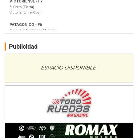
Moto Club Reginense (Tierra)
Gral. E. Godoy (Río Negro)
CSK - F7
Juventud Unida (Tierra)
Humboldt (Santa Fe)
NORESTE SANTAFESINO - F6
Publicidad
Ciudad de Avellaneda (Asfalto)
Avellaneda (Santa Fe)
SUR SANTAFESINO - F4
José Samuel Sánchez (Tierra)
Rufino (Santa Fe)
TUCUMANO - F5
Juan Navarro (Asfalto)
El Timbó (Tucumán)
COBERTURA ESPECIAL DE E-KART.COM.AR
08/09-AGO
IAME SERIES ARGENTINA 6
Ramiro Tot (Asfalto)