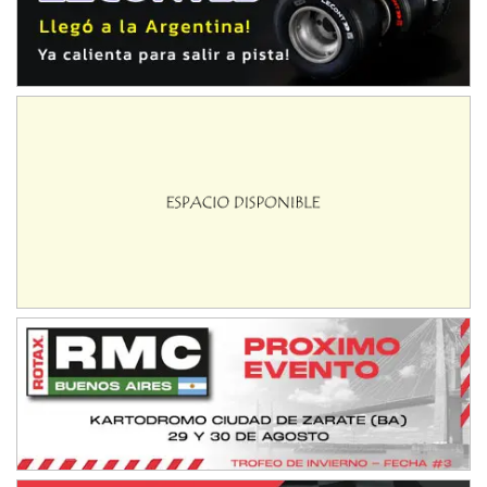
Avellaneda (Santa Fe)
SUR SANTAFESINO - F4
José Samuel Sánchez (Tierra)
Rufino (Santa Fe)
TUCUMANO - F5
Juan Navarro (Asfalto)
El Timbó (Tucumán)