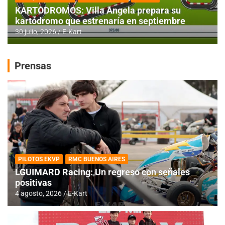
KARTODROMOS: Villa Angela prepara su
kartódromo que estrenaría en septiembre
30 julio, 2026
E-Kart
Prensas
PILOTOS EKVP
RMC BUENOS AIRES
LGUIMARD Racing: Un regreso con señales
positivas
4 agosto, 2026
E-Kart