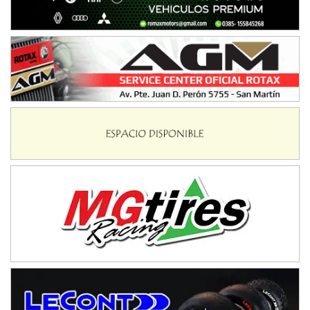
Baradero (Buenos Aires)
KDO - F6
Ciudad de Trenque Lauquen (Asfalto)
Trenque Lauquen (Buenos Aires)
ENTRERRIANO - F6 (POSTERGADA)
Parque de la Velocidad (Asfalto)
Villaguay (Entre Ríos)
VICTORIENSE - F7
El Cerro (Tierra)
Victoria (Entre Ríos)
PATAGONICO - F6
Moto Club Reginense (Tierra)
Gral. E. Godoy (Río Negro)
CSK - F7
Juventud Unida (Tierra)
Humboldt (Santa Fe)
NORESTE SANTAFESINO - F6
Ciudad de Avellaneda (Asfalto)