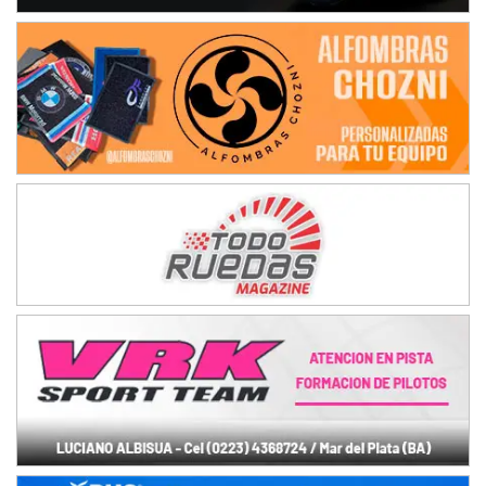
IAME SERIES ARGENTINA 6
Ramiro Tot (Asfalto)
Baradero (Buenos Aires)
KDO - F6
Ciudad de Trenque Lauquen (Asfalto)
Trenque Lauquen (Buenos Aires)
ENTRERRIANO - F6 (POSTERGADA)
Parque de la Velocidad (Asfalto)
Villaguay (Entre Ríos)
VICTORIENSE - F7
El Cerro (Tierra)
Victoria (Entre Ríos)
PATAGONICO - F6
Moto Club Reginense (Tierra)
Gral. E. Godoy (Río Negro)
CSK - F7
Juventud Unida (Tierra)
Humboldt (Santa Fe)