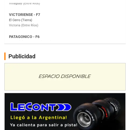
PATAGONICO - F6
Moto Club Reginense (Tierra)
Gral. E. Godoy (Río Negro)
CSK - F7
Juventud Unida (Tierra)
Humboldt (Santa Fe)
NORESTE SANTAFESINO - F6
Publicidad
Ciudad de Avellaneda (Asfalto)
Avellaneda (Santa Fe)
SUR SANTAFESINO - F4
José Samuel Sánchez (Tierra)
Rufino (Santa Fe)
TUCUMANO - F5
Juan Navarro (Asfalto)
El Timbó (Tucumán)
COBERTURA ESPECIAL DE E-KART.COM.AR
08/09-AGO