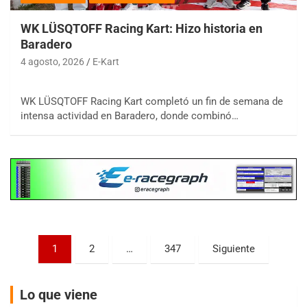
WK LÜSQTOFF Racing Kart: Hizo historia en
Baradero
4 agosto, 2026
E-Kart
COBERTURA ESPECIAL DE E-KART.COM.AR
08/09-AGO
WK LÜSQTOFF Racing Kart completó un fin de semana de
intensa actividad en Baradero, donde combinó…
IAME SERIES ARGENTINA 6
Ramiro Tot (Asfalto)
Baradero (Buenos Aires)
KDO - F6
Ciudad de Trenque Lauquen (Asfalto)
Trenque Lauquen (Buenos Aires)
ENTRERRIANO - F6 (POSTERGADA)
Paginación
Parque de la Velocidad (Asfalto)
1
2
…
347
Siguiente
Villaguay (Entre Ríos)
de
VICTORIENSE - F7
entradas
Lo que viene
El Cerro (Tierra)
Victoria (Entre Ríos)