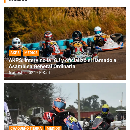
AKPS
MEDIOS
AKPS: Intervino la IGJ y oficializó el llamado a
Asamblea General Ordinaria
6 agosto, 2026
E-Kart
CHAQUEÑO TIERRA
MEDIOS