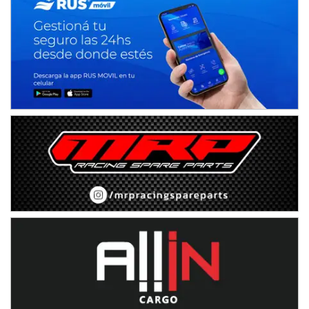
NORESTE SANTAFESINO - F6
Ciudad de Avellaneda (Asfalto)
Avellaneda (Santa Fe)
SUR SANTAFESINO - F4
José Samuel Sánchez (Tierra)
Rufino (Santa Fe)
TUCUMANO - F5
Juan Navarro (Asfalto)
El Timbó (Tucumán)