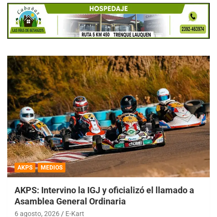
AKPS
MEDIOS
AKPS: Intervino la IGJ y oficializó el llamado a
Asamblea General Ordinaria
6 agosto, 2026
E-Kart