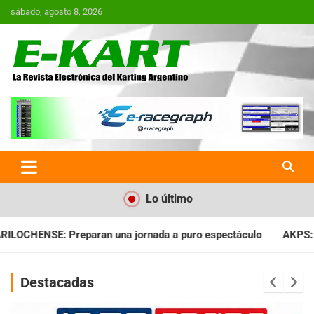
Saltar
sábado, agosto 8, 2026
al
contenido
E-Kart.com.ar | La Revista
Electrónica del Karting en
Argentina
Lo último
ada a puro espectáculo
AKPS: Intervino la IGJ y oficializó el
Destacadas