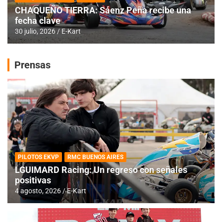
CHAQUEÑO TIERRA: Sáenz Peña recibe una
fecha clave
30 julio, 2026
E-Kart
Prensas
PILOTOS EKVP
RMC BUENOS AIRES
LGUIMARD Racing: Un regreso con señales
positivas
4 agosto, 2026
E-Kart