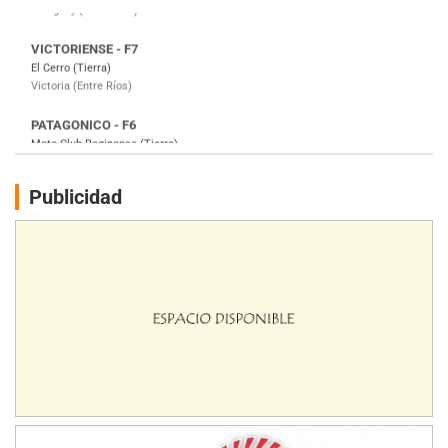
PATAGONICO - F6
Moto Club Reginense (Tierra)
Gral. E. Godoy (Río Negro)
CSK - F7
Juventud Unida (Tierra)
Humboldt (Santa Fe)
NORESTE SANTAFESINO - F6
Publicidad
Ciudad de Avellaneda (Asfalto)
Avellaneda (Santa Fe)
SUR SANTAFESINO - F4
José Samuel Sánchez (Tierra)
Rufino (Santa Fe)
TUCUMANO - F5
Juan Navarro (Asfalto)
El Timbó (Tucumán)
COBERTURA ESPECIAL DE E-KART.COM.AR
08/09-AGO