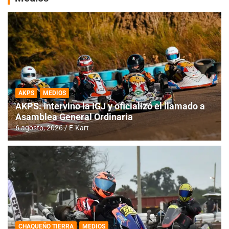
AKPS
MEDIOS
AKPS: Intervino la IGJ y oficializó el llamado a
Asamblea General Ordinaria
6 agosto, 2026
E-Kart
CHAQUEÑO TIERRA
MEDIOS