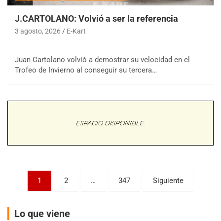
J.CARTOLANO: Volvió a ser la referencia
3 agosto, 2026
E-Kart
Juan Cartolano volvió a demostrar su velocidad en el
COBERTURA ESPECIAL DE E-KART.COM.AR
08/09-AGO
Trofeo de Invierno al conseguir su tercera…
IAME SERIES ARGENTINA 6
Ramiro Tot (Asfalto)
Baradero (Buenos Aires)
KDO - F6
Ciudad de Trenque Lauquen (Asfalto)
Trenque Lauquen (Buenos Aires)
ENTRERRIANO - F6 (POSTERGADA)
Parque de la Velocidad (Asfalto)
Paginación
1
2
…
347
Siguiente
Villaguay (Entre Ríos)
de
VICTORIENSE - F7
entradas
El Cerro (Tierra)
Lo que viene
Victoria (Entre Ríos)