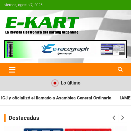
Saltar
viernes, agosto 7, 2026
al
contenido
E-Kart.com.ar | La Revista
Electrónica del Karting en
Argentina
Lo último
samblea General Ordinaria
IAME SERIES ARGENTINA: Baradero rec
Destacadas