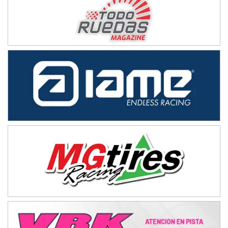
IAME SERIES ARGENTINA 6
Ramiro Tot (Asfalto)
Baradero (Buenos Aires)
KDO - F6
Ciudad de Trenque Lauquen (Asfalto)
Trenque Lauquen (Buenos Aires)
ENTRERRIANO - F6 (POSTERGADA)
Parque de la Velocidad (Asfalto)
Villaguay (Entre Ríos)
VICTORIENSE - F7
El Cerro (Tierra)
Victoria (Entre Ríos)
PATAGONICO - F6
Moto Club Reginense (Tierra)
Gral. E. Godoy (Río Negro)
CSK - F7
Juventud Unida (Tierra)
Humboldt (Santa Fe)