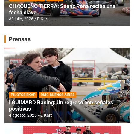
CHAQUEÑO TIERRA: Sáenz Peña recibe una
fecha clave
30 julio, 2026
E-Kart
Prensas
PILOTOS EKVP
RMC BUENOS AIRES
LGUIMARD Racing: Un regreso con señales
positivas
4 agosto, 2026
E-Kart