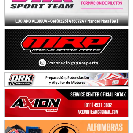
NORESTE SANTAFESINO - F6
Ciudad de Avellaneda (Asfalto)
Avellaneda (Santa Fe)
SUR SANTAFESINO - F4
José Samuel Sánchez (Tierra)
Rufino (Santa Fe)
TUCUMANO - F5
Juan Navarro (Asfalto)
El Timbó (Tucumán)