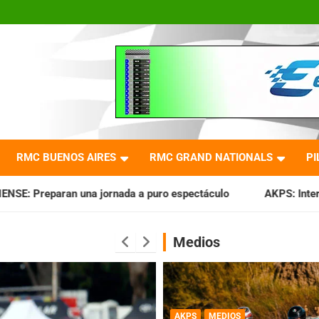
RMC BUENOS AIRES
RMC GRAND NATIONALS
PI
ada a puro espectáculo
AKPS: Intervino la IGJ y oficializó
Medios
AKPS
MEDIOS