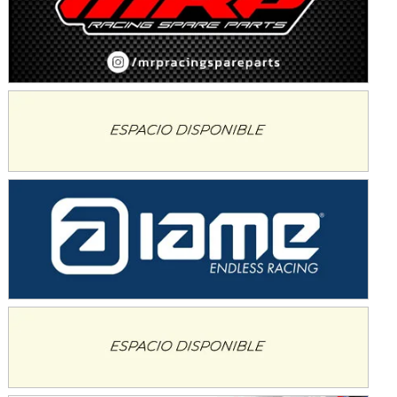
Avellaneda (Santa Fe)
SUR SANTAFESINO - F4
José Samuel Sánchez (Tierra)
Rufino (Santa Fe)
TUCUMANO - F5
Juan Navarro (Asfalto)
El Timbó (Tucumán)