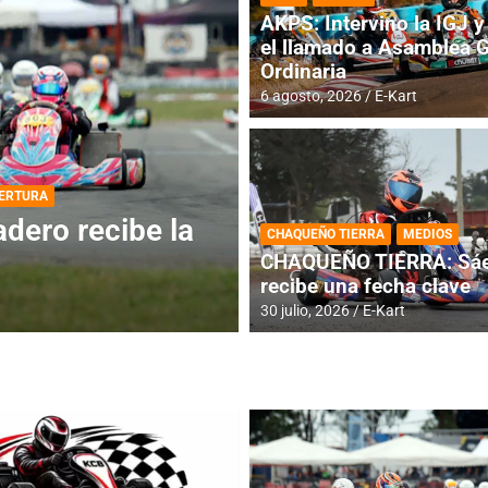
AKPS: Intervino la IGJ y 
el llamado a Asamblea 
Ordinaria
6 agosto, 2026
E-Kart
DESTACADA
INFORME CENTRAL
ios para la
RMC BUENOS AIR
CHAQUEÑO TIERRA
MEDIOS
histórica en Bar
CHAQUEÑO TIERRA: Sáe
recibe una fecha clave
4 agosto, 2026
E-Kart
30 julio, 2026
E-Kart