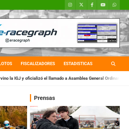
LOTOS
FISCALIZADORES
ESTADISTICAS
 el llamado a Asamblea General Ordinaria
IAME SERIES ARGENT
Prensas