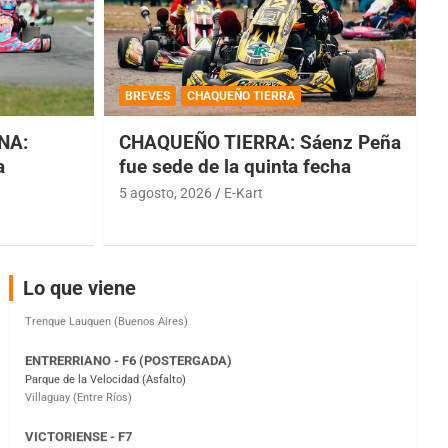
COBERTURA ESPECIAL DE E-KART.COM.AR
08/09-AGO
BREVES
CHAQUEÑO TIERRA
IAME SERIES ARGENTINA 6
NA:
CHAQUEÑO TIERRA: Sáenz Peña
Ramiro Tot (Asfalto)
Baradero (Buenos Aires)
a
fue sede de la quinta fecha
5 agosto, 2026
E-Kart
KDO - F6
Ciudad de Trenque Lauquen (Asfalto)
Trenque Lauquen (Buenos Aires)
ENTRERRIANO - F6 (POSTERGADA)
Lo que viene
Parque de la Velocidad (Asfalto)
Villaguay (Entre Ríos)
VICTORIENSE - F7
El Cerro (Tierra)
Victoria (Entre Ríos)
PATAGONICO - F6
Moto Club Reginense (Tierra)