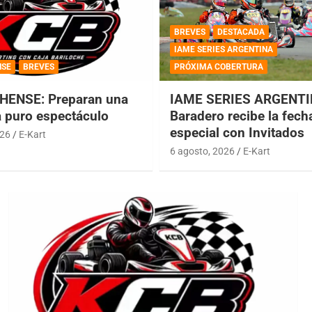
BREVES
DESTACADA
IAME SERIES ARGENTINA
NSE
BREVES
PRÓXIMA COBERTURA
HENSE: Preparan una
IAME SERIES ARGENTI
a puro espectáculo
Baradero recibe la fech
especial con Invitados
026
E-Kart
6 agosto, 2026
E-Kart