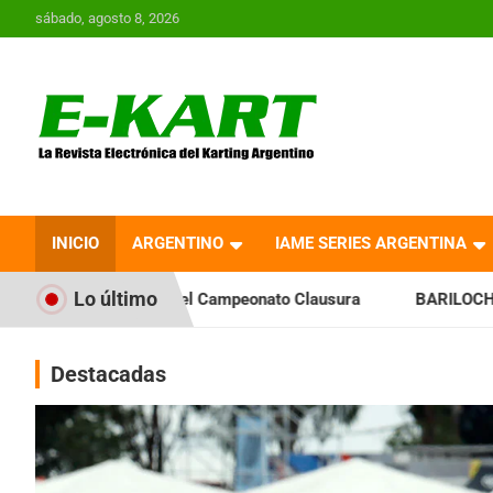
Saltar
sábado, agosto 8, 2026
al
contenido
E-Kart.com.ar | La
Revista Electrónica del
INICIO
ARGENTINO
IAME SERIES ARGENTINA
Karting en Argentina
Lo último
a el Campeonato Clausura
BARILOCHENSE: Preparan una jorn
Destacadas