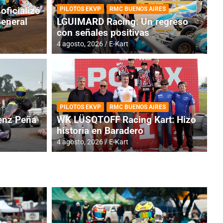
oficializó
PILOTOS EKVP
RMC BUENOS AIRES
General
LGUIMARD Racing: Un regreso
con señales positivas
4 agosto, 2026
E-Kart
RMC BUENOS AIRES
BR
ES: Cerró una jornada
I
PILOTOS EKVP
RMC BUENOS AIRES
adero
f
nz Peña
WK LÜSQTOFF Racing Kart: Hizo
historia en Baradero
6 a
4 agosto, 2026
E-Kart