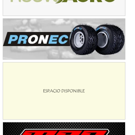
Baradero (Buenos Aires)
KDO - F6
Ciudad de Trenque Lauquen (Asfalto)
Trenque Lauquen (Buenos Aires)
ENTRERRIANO - F6 (POSTERGADA)
Parque de la Velocidad (Asfalto)
Villaguay (Entre Ríos)
VICTORIENSE - F7
El Cerro (Tierra)
Victoria (Entre Ríos)
PATAGONICO - F6
Moto Club Reginense (Tierra)
Gral. E. Godoy (Río Negro)
CSK - F7
Juventud Unida (Tierra)
Humboldt (Santa Fe)
NORESTE SANTAFESINO - F6
Ciudad de Avellaneda (Asfalto)