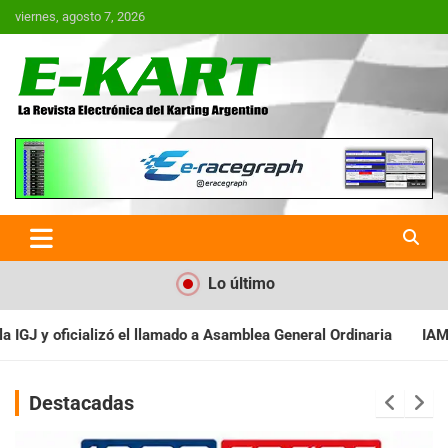
Saltar
viernes, agosto 7, 2026
al
contenido
E-Kart.com.ar | La Revista
Electrónica del Karting en
Argentina
Lo último
a Asamblea General Ordinaria
IAME SERIES ARGENTINA: Baradero 
Destacadas