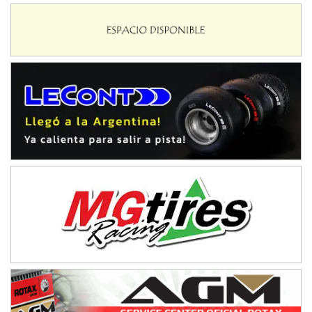
IAME SERIES ARGENTINA 6
Ramiro Tot (Asfalto)
Baradero (Buenos Aires)
KDO - F6
Ciudad de Trenque Lauquen (Asfalto)
Trenque Lauquen (Buenos Aires)
ENTRERRIANO - F6 (POSTERGADA)
Parque de la Velocidad (Asfalto)
Villaguay (Entre Ríos)
VICTORIENSE - F7
El Cerro (Tierra)
Victoria (Entre Ríos)
PATAGONICO - F6
Moto Club Reginense (Tierra)
Gral. E. Godoy (Río Negro)
CSK - F7
Juventud Unida (Tierra)
Humboldt (Santa Fe)