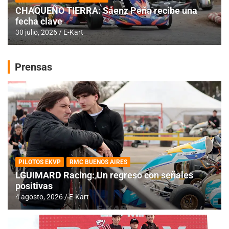
CHAQUEÑO TIERRA: Sáenz Peña recibe una
fecha clave
30 julio, 2026
E-Kart
Prensas
PILOTOS EKVP
RMC BUENOS AIRES
LGUIMARD Racing: Un regreso con señales
positivas
4 agosto, 2026
E-Kart