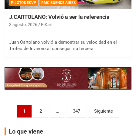
PILOTOS EKVP
RMC BUENOS AIRES
J.CARTOLANO: Volvió a ser la referencia
3 agosto, 2026
E-Kart
COBERTURA ESPECIAL DE E-KART.COM.AR
Juan Cartolano volvió a demostrar su velocidad en el
08/09-AGO
Trofeo de Invierno al conseguir su tercera…
IAME SERIES ARGENTINA 6
Ramiro Tot (Asfalto)
Baradero (Buenos Aires)
KDO - F6
Ciudad de Trenque Lauquen (Asfalto)
Trenque Lauquen (Buenos Aires)
ENTRERRIANO - F6 (POSTERGADA)
Paginación
Parque de la Velocidad (Asfalto)
1
2
…
347
Siguiente
Villaguay (Entre Ríos)
de
VICTORIENSE - F7
entradas
Lo que viene
El Cerro (Tierra)