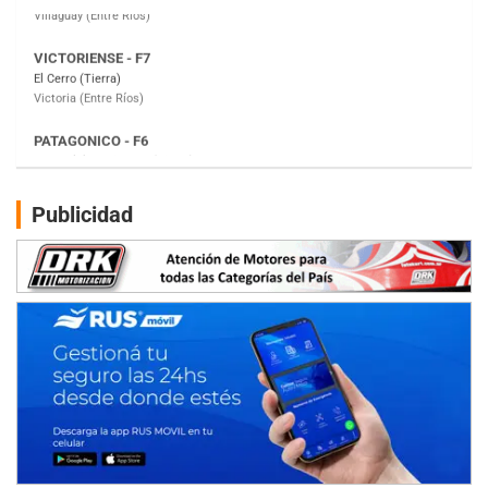
Victoria (Entre Ríos)
PATAGONICO - F6
Moto Club Reginense (Tierra)
Gral. E. Godoy (Río Negro)
CSK - F7
Juventud Unida (Tierra)
Humboldt (Santa Fe)
NORESTE SANTAFESINO - F6
Publicidad
Ciudad de Avellaneda (Asfalto)
Avellaneda (Santa Fe)
SUR SANTAFESINO - F4
José Samuel Sánchez (Tierra)
Rufino (Santa Fe)
TUCUMANO - F5
Juan Navarro (Asfalto)
El Timbó (Tucumán)
COBERTURA ESPECIAL DE E-KART.COM.AR
08/09-AGO