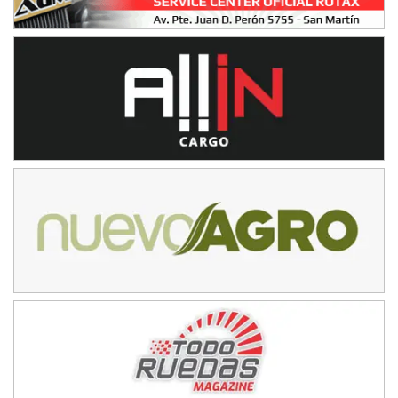
NORESTE SANTAFESINO - F6
Ciudad de Avellaneda (Asfalto)
Avellaneda (Santa Fe)
SUR SANTAFESINO - F4
José Samuel Sánchez (Tierra)
Rufino (Santa Fe)
TUCUMANO - F5
Juan Navarro (Asfalto)
El Timbó (Tucumán)