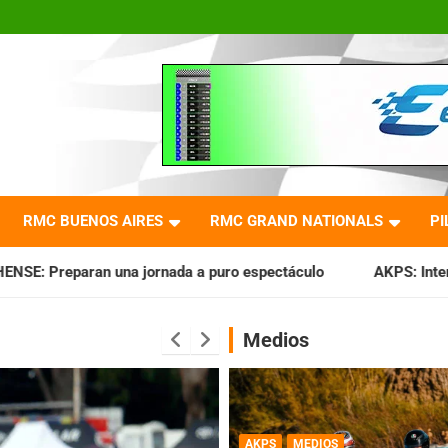
RMC BUENOS AIRES
RMC GRAND NATIONALS
PI
ada a puro espectáculo
AKPS: Intervino la IGJ y oficializó
Medios
AKPS
MEDIOS