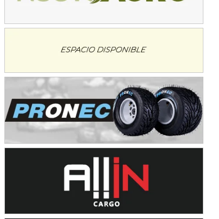
Avellaneda (Santa Fe)
SUR SANTAFESINO - F4
José Samuel Sánchez (Tierra)
Rufino (Santa Fe)
TUCUMANO - F5
Juan Navarro (Asfalto)
El Timbó (Tucumán)