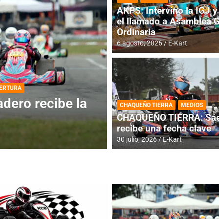
AKPS: Intervino la IGJ y 
el llamado a Asamblea 
Ordinaria
6 agosto, 2026
E-Kart
DESTACADA
INFORME CENTRAL
ios para la
RMC BUENOS AIR
CHAQUEÑO TIERRA
MEDIOS
histórica en Bar
CHAQUEÑO TIERRA: Sáe
recibe una fecha clave
4 agosto, 2026
E-Kart
30 julio, 2026
E-Kart