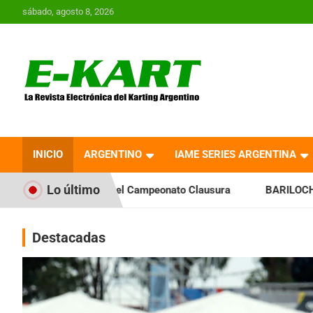
Saltar
sábado, agosto 8, 2026
al
contenido
E-Kart.com.ar | La
Revista Electrónica del
INICIO
ARGENTINO
IAME SERIES ARGENTINA
Karting en Argentina
Lo último
a el Campeonato Clausura
BARILOCHENSE: Preparan una jorn
Destacadas