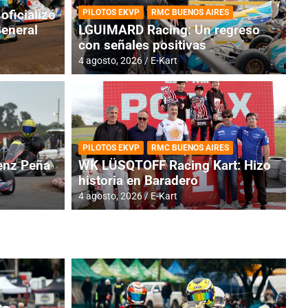
oficializó
PILOTOS EKVP
RMC BUENOS AIRES
General
LGUIMARD Racing: Un regreso
con señales positivas
4 agosto, 2026
E-Kart
RMC BUENOS AIRES
BR
ES: Cerró una jornada
I
PILOTOS EKVP
RMC BUENOS AIRES
adero
f
nz Peña
WK LÜSQTOFF Racing Kart: Hizo
historia en Baradero
6 a
4 agosto, 2026
E-Kart