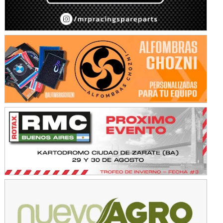
Baradero (Buenos Aires)
KDO - F6
Ciudad de Trenque Lauquen (Asfalto)
Trenque Lauquen (Buenos Aires)
ENTRERRIANO - F6 (POSTERGADA)
Parque de la Velocidad (Asfalto)
Villaguay (Entre Ríos)
VICTORIENSE - F7
El Cerro (Tierra)
Victoria (Entre Ríos)
PATAGONICO - F6
Moto Club Reginense (Tierra)
Gral. E. Godoy (Río Negro)
CSK - F7
Juventud Unida (Tierra)
Humboldt (Santa Fe)
NORESTE SANTAFESINO - F6
Ciudad de Avellaneda (Asfalto)