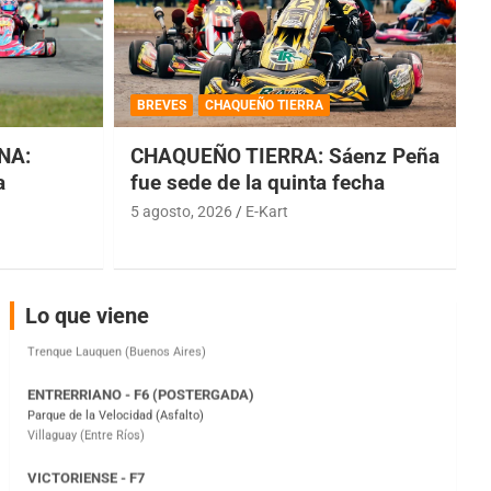
COBERTURA ESPECIAL DE E-KART.COM.AR
08/09-AGO
BREVES
CHAQUEÑO TIERRA
IAME SERIES ARGENTINA 6
NA:
CHAQUEÑO TIERRA: Sáenz Peña
Ramiro Tot (Asfalto)
Baradero (Buenos Aires)
a
fue sede de la quinta fecha
5 agosto, 2026
E-Kart
KDO - F6
Ciudad de Trenque Lauquen (Asfalto)
Trenque Lauquen (Buenos Aires)
ENTRERRIANO - F6 (POSTERGADA)
Lo que viene
Parque de la Velocidad (Asfalto)
Villaguay (Entre Ríos)
VICTORIENSE - F7
El Cerro (Tierra)
Victoria (Entre Ríos)
PATAGONICO - F6
Moto Club Reginense (Tierra)