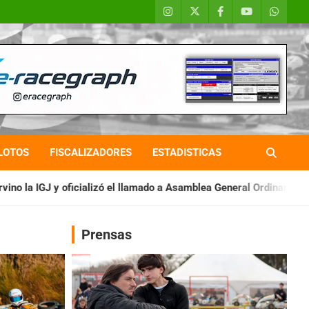
LOTOS
FISCALIZADORES
ESTADISTICAS
 el llamado a Asamblea General Ordinaria
IAME SERIES ARGENT
Prensas