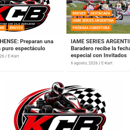
BREVES
DESTACADA
IAME SERIES ARGENTINA
NSE
BREVES
PRÓXIMA COBERTURA
HENSE: Preparan una
IAME SERIES ARGENTI
a puro espectáculo
Baradero recibe la fech
especial con Invitados
026
E-Kart
6 agosto, 2026
E-Kart