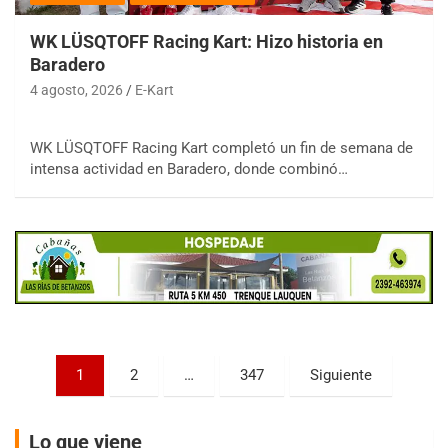
WK LÜSQTOFF Racing Kart: Hizo historia en
Baradero
4 agosto, 2026
E-Kart
COBERTURA ESPECIAL DE E-KART.COM.AR
08/09-AGO
WK LÜSQTOFF Racing Kart completó un fin de semana de
intensa actividad en Baradero, donde combinó…
IAME SERIES ARGENTINA 6
Ramiro Tot (Asfalto)
Baradero (Buenos Aires)
KDO - F6
Ciudad de Trenque Lauquen (Asfalto)
Trenque Lauquen (Buenos Aires)
ENTRERRIANO - F6 (POSTERGADA)
Parque de la Velocidad (Asfalto)
Paginación
Villaguay (Entre Ríos)
1
2
…
347
Siguiente
de
VICTORIENSE - F7
entradas
El Cerro (Tierra)
Lo que viene
Victoria (Entre Ríos)