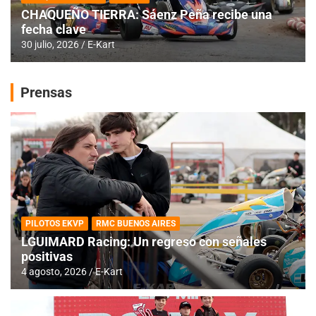
CHAQUEÑO TIERRA: Sáenz Peña recibe una
fecha clave
30 julio, 2026
E-Kart
Prensas
PILOTOS EKVP
RMC BUENOS AIRES
LGUIMARD Racing: Un regreso con señales
positivas
4 agosto, 2026
E-Kart