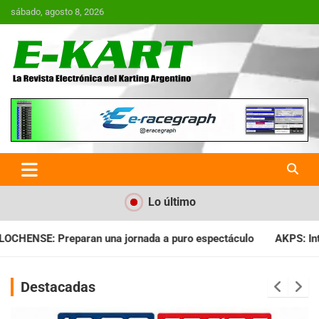
Saltar
sábado, agosto 8, 2026
al
contenido
E-Kart.com.ar | La Revista
Electrónica del Karting en
Argentina
Lo último
a a puro espectáculo
AKPS: Intervino la IGJ y oficializó el ll
Destacadas