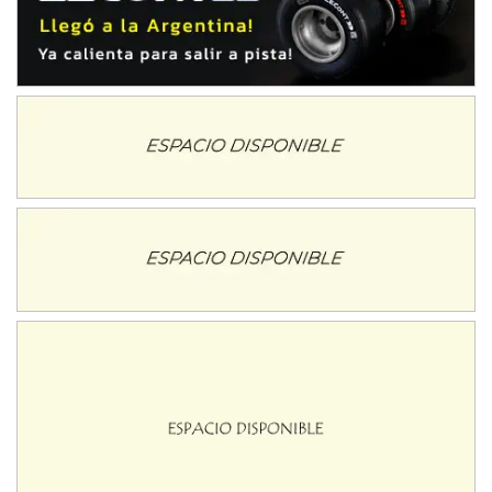
NORESTE SANTAFESINO - F6
Ciudad de Avellaneda (Asfalto)
Avellaneda (Santa Fe)
SUR SANTAFESINO - F4
José Samuel Sánchez (Tierra)
Rufino (Santa Fe)
TUCUMANO - F5
Juan Navarro (Asfalto)
El Timbó (Tucumán)