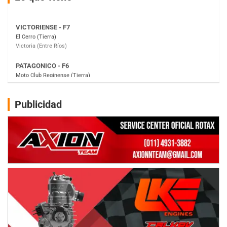
PATAGONICO - F6
Moto Club Reginense (Tierra)
Gral. E. Godoy (Río Negro)
CSK - F7
Juventud Unida (Tierra)
Humboldt (Santa Fe)
NORESTE SANTAFESINO - F6
Publicidad
Ciudad de Avellaneda (Asfalto)
Avellaneda (Santa Fe)
SUR SANTAFESINO - F4
José Samuel Sánchez (Tierra)
Rufino (Santa Fe)
TUCUMANO - F5
Juan Navarro (Asfalto)
El Timbó (Tucumán)
COBERTURA ESPECIAL DE E-KART.COM.AR
08/09-AGO