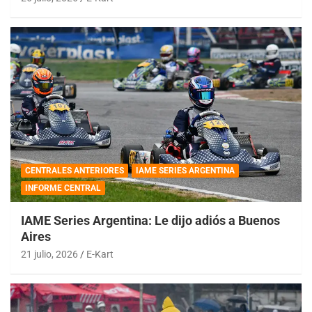
CENTRALES ANTERIORES
IAME SERIES ARGENTINA
INFORME CENTRAL
IAME Series Argentina: Le dijo adiós a Buenos
Aires
21 julio, 2026
E-Kart