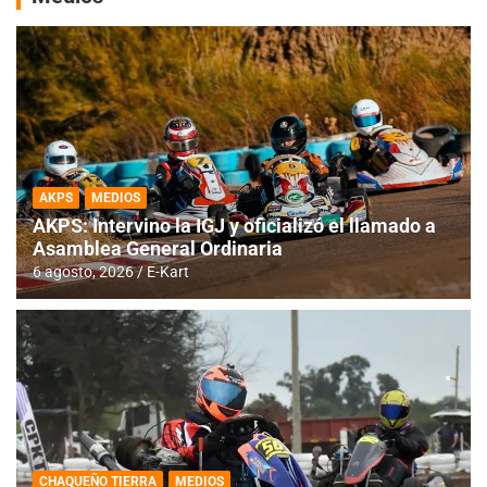
AKPS
MEDIOS
AKPS: Intervino la IGJ y oficializó el llamado a
Asamblea General Ordinaria
6 agosto, 2026
E-Kart
CHAQUEÑO TIERRA
MEDIOS