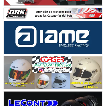
IAME SERIES ARGENTINA 6
Ramiro Tot (Asfalto)
Baradero (Buenos Aires)
KDO - F6
Ciudad de Trenque Lauquen (Asfalto)
Trenque Lauquen (Buenos Aires)
ENTRERRIANO - F6 (POSTERGADA)
Parque de la Velocidad (Asfalto)
Villaguay (Entre Ríos)
VICTORIENSE - F7
El Cerro (Tierra)
Victoria (Entre Ríos)
PATAGONICO - F6
Moto Club Reginense (Tierra)
Gral. E. Godoy (Río Negro)
CSK - F7
Juventud Unida (Tierra)
Humboldt (Santa Fe)