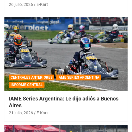
26 julio, 2026
E-Kart
CENTRALES ANTERIORES
IAME SERIES ARGENTINA
INFORME CENTRAL
IAME Series Argentina: Le dijo adiós a Buenos
Aires
21 julio, 2026
E-Kart