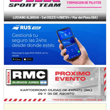
08/09-AGO
IAME SERIES ARGENTINA 6
Ramiro Tot (Asfalto)
Baradero (Buenos Aires)
KDO - F6
Ciudad de Trenque Lauquen (Asfalto)
Trenque Lauquen (Buenos Aires)
ENTRERRIANO - F6 (POSTERGADA)
Parque de la Velocidad (Asfalto)
Villaguay (Entre Ríos)
VICTORIENSE - F7
El Cerro (Tierra)
Victoria (Entre Ríos)
PATAGONICO - F6
Moto Club Reginense (Tierra)
Gral. E. Godoy (Río Negro)
CSK - F7
Juventud Unida (Tierra)