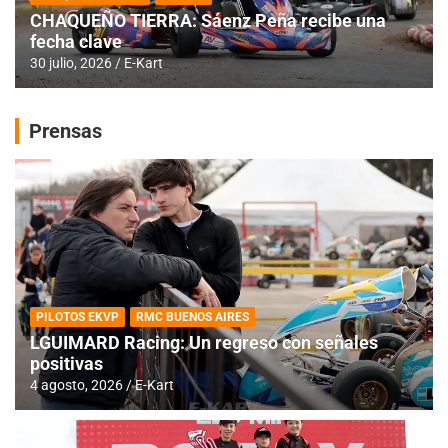
CHAQUEÑO TIERRA: Sáenz Peña recibe una
fecha clave
30 julio, 2026
E-Kart
Prensas
PILOTOS EKVP
RMC BUENOS AIRES
LGUIMARD Racing: Un regreso con señales
positivas
4 agosto, 2026
E-Kart