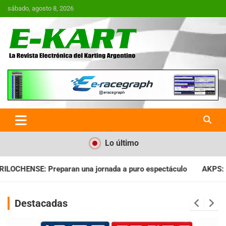
Saltar
sábado, agosto 8, 2026
al
contenido
E-Kart.com.ar | La Revista
Electrónica del Karting en
Argentina
Lo último
ada a puro espectáculo
AKPS: Intervino la IGJ y oficializó el 
Destacadas