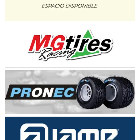
Humboldt (Santa Fe)
NORESTE SANTAFESINO - F6
Ciudad de Avellaneda (Asfalto)
Avellaneda (Santa Fe)
SUR SANTAFESINO - F4
José Samuel Sánchez (Tierra)
Rufino (Santa Fe)
TUCUMANO - F5
Juan Navarro (Asfalto)
El Timbó (Tucumán)