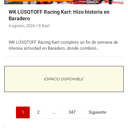
WK LÜSQTOFF Racing Kart: Hizo historia en
Baradero
4 agosto, 2026
E-Kart
WK LÜSQTOFF Racing Kart completó un fin de semana de
COBERTURA ESPECIAL DE E-KART.COM.AR
intensa actividad en Baradero, donde combinó…
08/09-AGO
IAME SERIES ARGENTINA 6
Ramiro Tot (Asfalto)
Baradero (Buenos Aires)
KDO - F6
Ciudad de Trenque Lauquen (Asfalto)
Trenque Lauquen (Buenos Aires)
ENTRERRIANO - F6 (POSTERGADA)
Parque de la Velocidad (Asfalto)
Paginación
1
2
…
347
Siguiente
Villaguay (Entre Ríos)
de
VICTORIENSE - F7