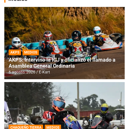
AKPS
MEDIOS
AKPS: Intervino la IGJ y oficializó el llamado a
Asamblea General Ordinaria
6 agosto, 2026
E-Kart
CHAQUEÑO TIERRA
MEDIOS