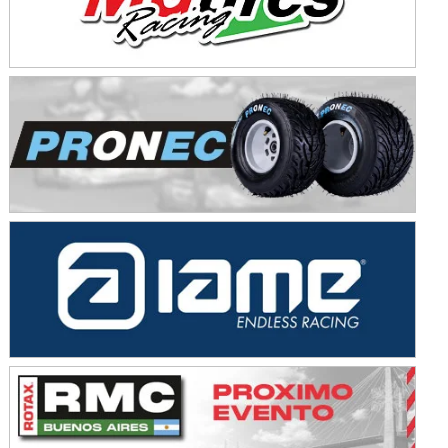
SUR SANTAFESINO - F4
José Samuel Sánchez (Tierra)
Rufino (Santa Fe)
TUCUMANO - F5
Juan Navarro (Asfalto)
El Timbó (Tucumán)