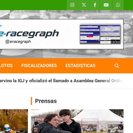
LOTOS
FISCALIZADORES
ESTADISTICAS
l llamado a Asamblea General Ordinaria
IAME SERIES ARGENTIN
Prensas