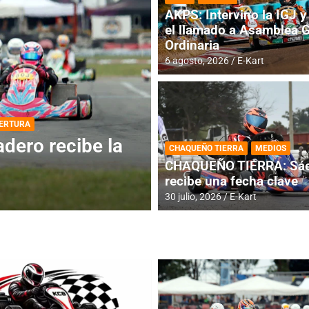
AKPS: Intervino la IGJ y 
el llamado a Asamblea 
Ordinaria
6 agosto, 2026
E-Kart
DESTACADA
INFORME CENTRAL
ios para la
RMC BUENOS AIR
CHAQUEÑO TIERRA
MEDIOS
histórica en Bar
CHAQUEÑO TIERRA: Sáe
recibe una fecha clave
4 agosto, 2026
E-Kart
30 julio, 2026
E-Kart