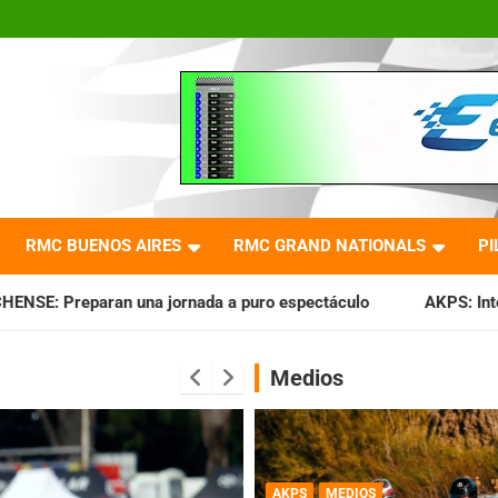
RMC BUENOS AIRES
RMC GRAND NATIONALS
PI
a a puro espectáculo
AKPS: Intervino la IGJ y oficializó e
Medios
AKPS
MEDIOS