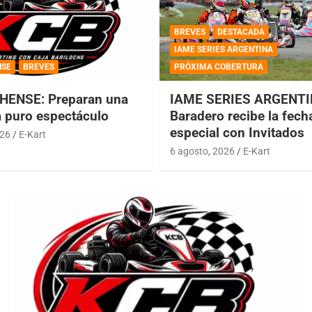
BREVES
DESTACADA
IAME SERIES ARGENTINA
NSE
BREVES
PRÓXIMA COBERTURA
HENSE: Preparan una
IAME SERIES ARGENTI
a puro espectáculo
Baradero recibe la fech
especial con Invitados
026
E-Kart
6 agosto, 2026
E-Kart