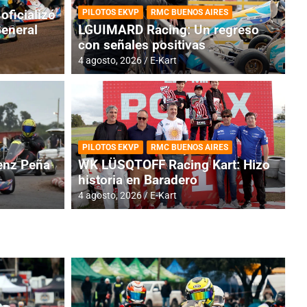
oficializó
PILOTOS EKVP
RMC BUENOS AIRES
General
LGUIMARD Racing: Un regreso
con señales positivas
4 agosto, 2026
E-Kart
RMC BUENOS AIRES
BR
ES: Cerró una jornada
I
PILOTOS EKVP
RMC BUENOS AIRES
adero
f
nz Peña
WK LÜSQTOFF Racing Kart: Hizo
historia en Baradero
6 a
4 agosto, 2026
E-Kart