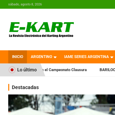
Saltar
sábado, agosto 8, 2026
al
contenido
E-Kart.com.ar | La
Revista Electrónica del
INICIO
ARGENTINO
IAME SERIES ARGENTINA
Karting en Argentina
Lo último
el Campeonato Clausura
BARILOCHENSE: Preparan una jornad
Destacadas