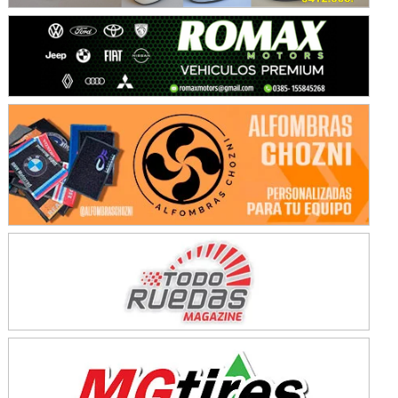
KDO - F6
Ciudad de Trenque Lauquen (Asfalto)
Trenque Lauquen (Buenos Aires)
ENTRERRIANO - F6 (POSTERGADA)
Parque de la Velocidad (Asfalto)
Villaguay (Entre Ríos)
VICTORIENSE - F7
El Cerro (Tierra)
Victoria (Entre Ríos)
PATAGONICO - F6
Moto Club Reginense (Tierra)
Gral. E. Godoy (Río Negro)
CSK - F7
Juventud Unida (Tierra)
Humboldt (Santa Fe)
NORESTE SANTAFESINO - F6
Ciudad de Avellaneda (Asfalto)
Avellaneda (Santa Fe)