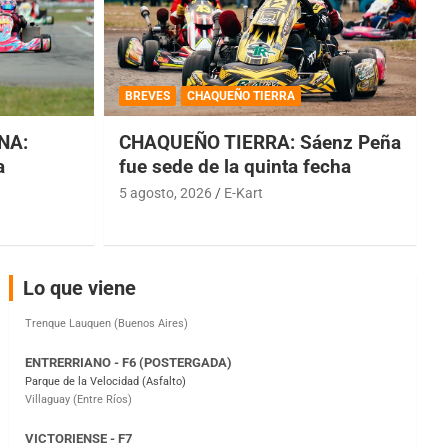
COBERTURA ESPECIAL DE E-KART.COM.AR
08/09-AGO
BREVES
CHAQUEÑO TIERRA
IAME SERIES ARGENTINA 6
Ramiro Tot (Asfalto)
NA:
CHAQUEÑO TIERRA: Sáenz Peña
Baradero (Buenos Aires)
a
fue sede de la quinta fecha
KDO - F6
5 agosto, 2026
E-Kart
Ciudad de Trenque Lauquen (Asfalto)
Trenque Lauquen (Buenos Aires)
ENTRERRIANO - F6 (POSTERGADA)
Lo que viene
Parque de la Velocidad (Asfalto)
Villaguay (Entre Ríos)
VICTORIENSE - F7
El Cerro (Tierra)
Victoria (Entre Ríos)
PATAGONICO - F6
Moto Club Reginense (Tierra)