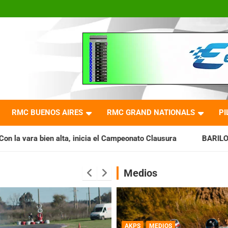
RMC BUENOS AIRES
RMC GRAND NATIONALS
PI
cia el Campeonato Clausura
BARILOCHENSE: Preparan una j
Medios
AKPS
MEDIOS