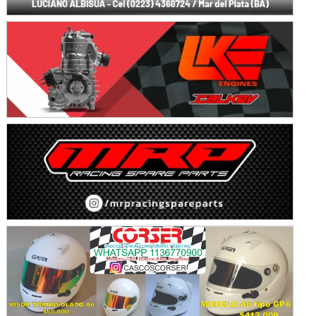
Avellaneda (Santa Fe)
SUR SANTAFESINO - F4
José Samuel Sánchez (Tierra)
Rufino (Santa Fe)
TUCUMANO - F5
Juan Navarro (Asfalto)
El Timbó (Tucumán)