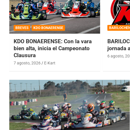
BREVES
KDO BONAERENSE
BARILOCHE
KDO BONAERENSE: Con la vara
BARILOC
bien alta, inicia el Campeonato
jornada 
Clausura
6 agosto, 2
7 agosto, 2026
E-Kart