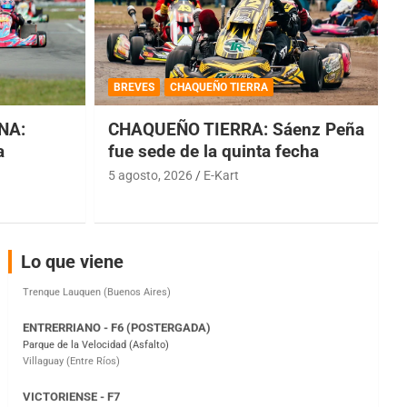
COBERTURA ESPECIAL DE E-KART.COM.AR
08/09-AGO
BREVES
CHAQUEÑO TIERRA
IAME SERIES ARGENTINA 6
NA:
CHAQUEÑO TIERRA: Sáenz Peña
Ramiro Tot (Asfalto)
Baradero (Buenos Aires)
a
fue sede de la quinta fecha
5 agosto, 2026
E-Kart
KDO - F6
Ciudad de Trenque Lauquen (Asfalto)
Trenque Lauquen (Buenos Aires)
ENTRERRIANO - F6 (POSTERGADA)
Lo que viene
Parque de la Velocidad (Asfalto)
Villaguay (Entre Ríos)
VICTORIENSE - F7
El Cerro (Tierra)
Victoria (Entre Ríos)
PATAGONICO - F6
Moto Club Reginense (Tierra)