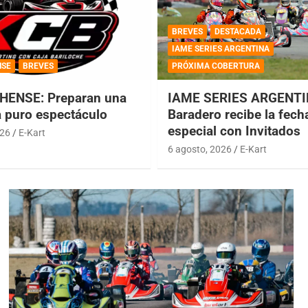
BREVES
DESTACADA
IAME SERIES ARGENTINA
NSE
BREVES
PRÓXIMA COBERTURA
HENSE: Preparan una
IAME SERIES ARGENTI
a puro espectáculo
Baradero recibe la fech
especial con Invitados
026
E-Kart
6 agosto, 2026
E-Kart