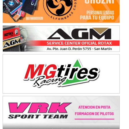
Baradero (Buenos Aires)
KDO - F6
Ciudad de Trenque Lauquen (Asfalto)
Trenque Lauquen (Buenos Aires)
ENTRERRIANO - F6 (POSTERGADA)
Parque de la Velocidad (Asfalto)
Villaguay (Entre Ríos)
VICTORIENSE - F7
El Cerro (Tierra)
Victoria (Entre Ríos)
PATAGONICO - F6
Moto Club Reginense (Tierra)
Gral. E. Godoy (Río Negro)
CSK - F7
Juventud Unida (Tierra)
Humboldt (Santa Fe)
NORESTE SANTAFESINO - F6
Ciudad de Avellaneda (Asfalto)