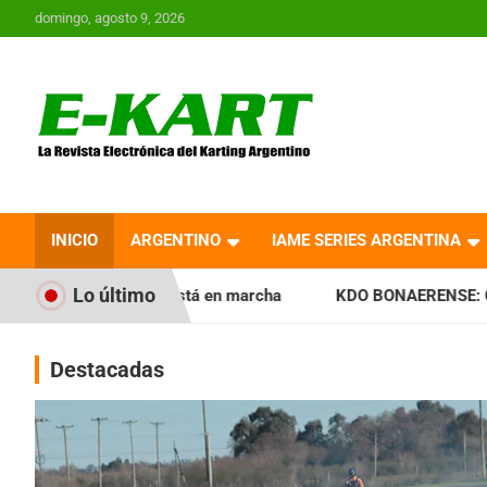
Saltar
domingo, agosto 9, 2026
al
contenido
E-Kart.com.ar | La
Revista Electrónica del
INICIO
ARGENTINO
IAME SERIES ARGENTINA
Karting en Argentina
Lo último
está en marcha
KDO BONAERENSE: Con la vara bien alta, ini
Destacadas