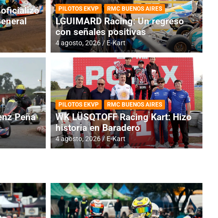
oficializó
PILOTOS EKVP
RMC BUENOS AIRES
General
LGUIMARD Racing: Un regreso
con señales positivas
4 agosto, 2026
E-Kart
TINA
DE
GENTINA: Horarios para la
R
PILOTOS EKVP
RMC BUENOS AIRES
dos
h
nz Peña
WK LÜSQTOFF Racing Kart: Hizo
historia en Baradero
4 a
4 agosto, 2026
E-Kart