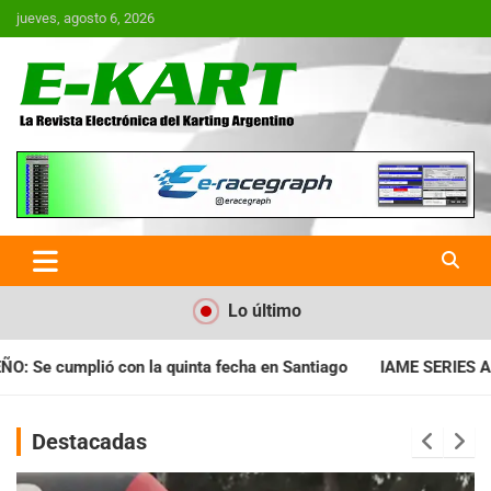
Saltar
jueves, agosto 6, 2026
al
contenido
E-Kart.com.ar | La Revista
Electrónica del Karting en
Argentina
Lo último
ha en Santiago
IAME SERIES ARGENTINA: Horarios para la fech
Destacadas