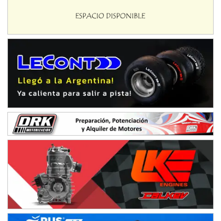
Avellaneda (Santa Fe)
SUR SANTAFESINO - F4
José Samuel Sánchez (Tierra)
Rufino (Santa Fe)
TUCUMANO - F5
Juan Navarro (Asfalto)
El Timbó (Tucumán)