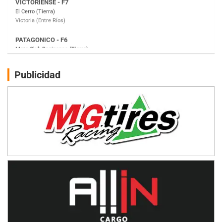
Moto Club Reginense (Tierra)
Gral. E. Godoy (Río Negro)
CSK - F7
Juventud Unida (Tierra)
Humboldt (Santa Fe)
NORESTE SANTAFESINO - F6
Publicidad
Ciudad de Avellaneda (Asfalto)
Avellaneda (Santa Fe)
SUR SANTAFESINO - F4
José Samuel Sánchez (Tierra)
Rufino (Santa Fe)
TUCUMANO - F5
Juan Navarro (Asfalto)
El Timbó (Tucumán)
COBERTURA ESPECIAL DE E-KART.COM.AR
08/09-AGO
IAME SERIES ARGENTINA 6
Ramiro Tot (Asfalto)