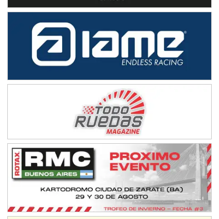
Baradero (Buenos Aires)
KDO - F6
Ciudad de Trenque Lauquen (Asfalto)
Trenque Lauquen (Buenos Aires)
ENTRERRIANO - F6 (POSTERGADA)
Parque de la Velocidad (Asfalto)
Villaguay (Entre Ríos)
VICTORIENSE - F7
El Cerro (Tierra)
Victoria (Entre Ríos)
PATAGONICO - F6
Moto Club Reginense (Tierra)
Gral. E. Godoy (Río Negro)
CSK - F7
Juventud Unida (Tierra)
Humboldt (Santa Fe)
NORESTE SANTAFESINO - F6
Ciudad de Avellaneda (Asfalto)