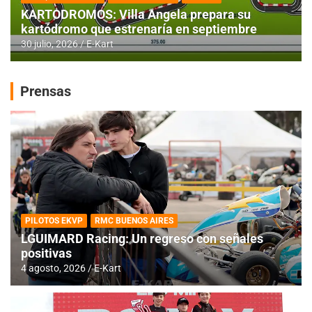
KARTODROMOS: Villa Angela prepara su
kartódromo que estrenaría en septiembre
30 julio, 2026
E-Kart
Prensas
PILOTOS EKVP
RMC BUENOS AIRES
LGUIMARD Racing: Un regreso con señales
positivas
4 agosto, 2026
E-Kart