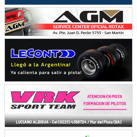
Baradero (Buenos Aires)
KDO - F6
Ciudad de Trenque Lauquen (Asfalto)
Trenque Lauquen (Buenos Aires)
ENTRERRIANO - F6 (POSTERGADA)
Parque de la Velocidad (Asfalto)
Villaguay (Entre Ríos)
VICTORIENSE - F7
El Cerro (Tierra)
Victoria (Entre Ríos)
PATAGONICO - F6
Moto Club Reginense (Tierra)
Gral. E. Godoy (Río Negro)
CSK - F7
Juventud Unida (Tierra)
Humboldt (Santa Fe)
NORESTE SANTAFESINO - F6