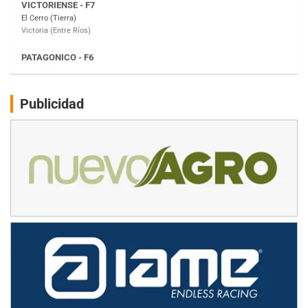
Moto Club Reginense (Tierra)
Gral. E. Godoy (Río Negro)
CSK - F7
Juventud Unida (Tierra)
Humboldt (Santa Fe)
NORESTE SANTAFESINO - F6
Publicidad
Ciudad de Avellaneda (Asfalto)
Avellaneda (Santa Fe)
SUR SANTAFESINO - F4
José Samuel Sánchez (Tierra)
Rufino (Santa Fe)
TUCUMANO - F5
Juan Navarro (Asfalto)
El Timbó (Tucumán)
COBERTURA ESPECIAL DE E-KART.COM.AR
08/09-AGO
IAME SERIES ARGENTINA 6
Ramiro Tot (Asfalto)