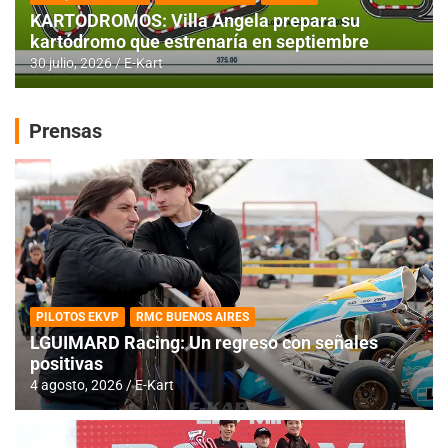
KARTODROMOS: Villa Angela prepara su
kartódromo que estrenaría en septiembre
30 julio, 2026
E-Kart
Prensas
PILOTOS EKVP
RMC BUENOS AIRES
LGUIMARD Racing: Un regreso con señales
positivas
4 agosto, 2026
E-Kart