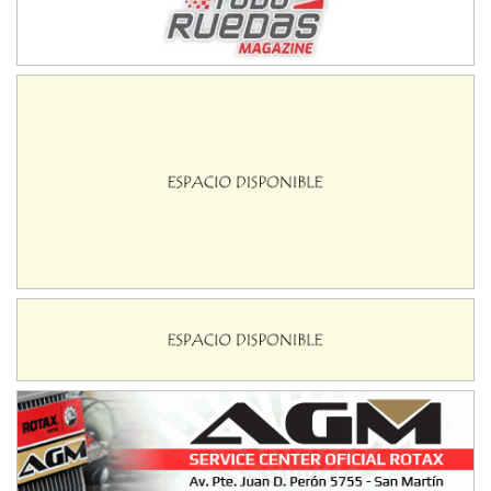
NORESTE SANTAFESINO - F6
Ciudad de Avellaneda (Asfalto)
Avellaneda (Santa Fe)
SUR SANTAFESINO - F4
José Samuel Sánchez (Tierra)
Rufino (Santa Fe)
TUCUMANO - F5
Juan Navarro (Asfalto)
El Timbó (Tucumán)