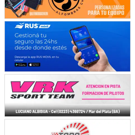
IAME SERIES ARGENTINA 6
Ramiro Tot (Asfalto)
Baradero (Buenos Aires)
KDO - F6
Ciudad de Trenque Lauquen (Asfalto)
Trenque Lauquen (Buenos Aires)
ENTRERRIANO - F6 (POSTERGADA)
Parque de la Velocidad (Asfalto)
Villaguay (Entre Ríos)
VICTORIENSE - F7
El Cerro (Tierra)
Victoria (Entre Ríos)
PATAGONICO - F6
Moto Club Reginense (Tierra)
Gral. E. Godoy (Río Negro)
CSK - F7
Juventud Unida (Tierra)
Humboldt (Santa Fe)