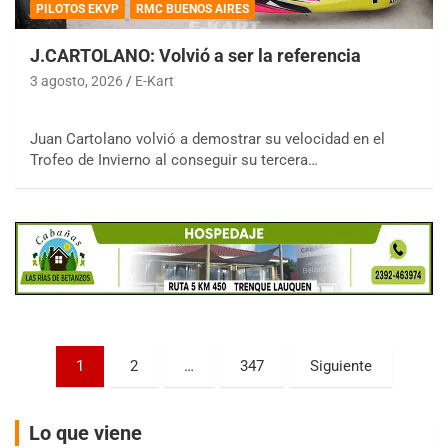
PILOTOS EKVP
RMC BUENOS AIRES
J.CARTOLANO: Volvió a ser la referencia
3 agosto, 2026
E-Kart
COBERTURA ESPECIAL DE E-KART.COM.AR
Juan Cartolano volvió a demostrar su velocidad en el
08/09-AGO
Trofeo de Invierno al conseguir su tercera…
IAME SERIES ARGENTINA 6
Ramiro Tot (Asfalto)
Baradero (Buenos Aires)
KDO - F6
Ciudad de Trenque Lauquen (Asfalto)
Trenque Lauquen (Buenos Aires)
ENTRERRIANO - F6 (POSTERGADA)
Paginación
Parque de la Velocidad (Asfalto)
1
2
…
347
Siguiente
Villaguay (Entre Ríos)
de
VICTORIENSE - F7
entradas
Lo que viene
El Cerro (Tierra)
Victoria (Entre Ríos)