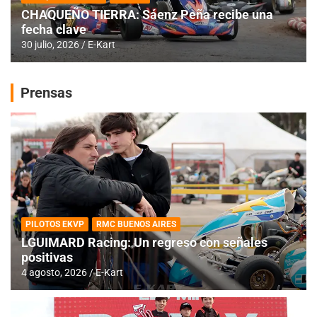
CHAQUEÑO TIERRA: Sáenz Peña recibe una
fecha clave
30 julio, 2026
E-Kart
Prensas
PILOTOS EKVP
RMC BUENOS AIRES
LGUIMARD Racing: Un regreso con señales
positivas
4 agosto, 2026
E-Kart