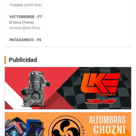
PATAGONICO - F6
Moto Club Reginense (Tierra)
Gral. E. Godoy (Río Negro)
CSK - F7
Juventud Unida (Tierra)
Humboldt (Santa Fe)
NORESTE SANTAFESINO - F6
Publicidad
Ciudad de Avellaneda (Asfalto)
Avellaneda (Santa Fe)
SUR SANTAFESINO - F4
José Samuel Sánchez (Tierra)
Rufino (Santa Fe)
TUCUMANO - F5
Juan Navarro (Asfalto)
El Timbó (Tucumán)
COBERTURA ESPECIAL DE E-KART.COM.AR
08/09-AGO