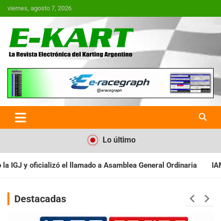
Saltar
viernes, agosto 7, 2026
al
contenido
E-Kart.com.ar | La Revista
Electrónica del Karting en
Argentina
Lo último
a Asamblea General Ordinaria
IAME SERIES ARGENTINA: Baradero 
Destacadas