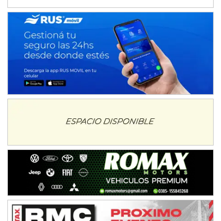
Baradero (Buenos Aires)
KDO - F6
Ciudad de Trenque Lauquen (Asfalto)
Trenque Lauquen (Buenos Aires)
ENTRERRIANO - F6 (POSTERGADA)
Parque de la Velocidad (Asfalto)
Villaguay (Entre Ríos)
VICTORIENSE - F7
El Cerro (Tierra)
Victoria (Entre Ríos)
PATAGONICO - F6
Moto Club Reginense (Tierra)
Gral. E. Godoy (Río Negro)
CSK - F7
Juventud Unida (Tierra)
Humboldt (Santa Fe)
NORESTE SANTAFESINO - F6