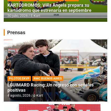
KARTODROMOS: Villa Angela prepara su
kartódromo que estrenaría en septiembre
30 julio, 2026
E-Kart
Prensas
PILOTOS EKVP
RMC BUENOS AIRES
LGUIMARD Racing: Un regreso con señales
positivas
4 agosto, 2026
E-Kart