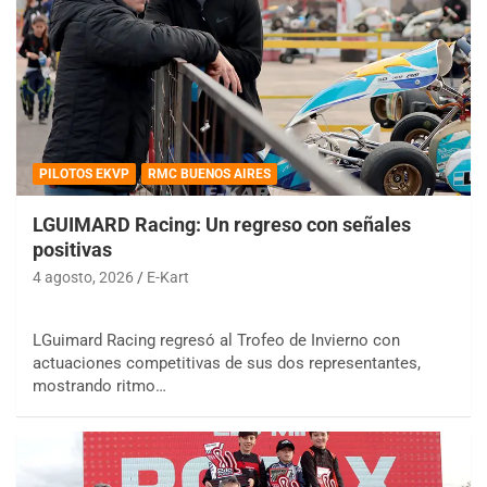
PILOTOS EKVP
RMC BUENOS AIRES
LGUIMARD Racing: Un regreso con señales
positivas
4 agosto, 2026
E-Kart
LGuimard Racing regresó al Trofeo de Invierno con
actuaciones competitivas de sus dos representantes,
mostrando ritmo…