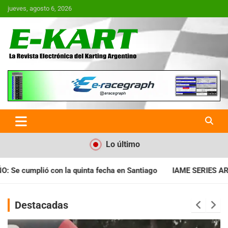
Saltar
jueves, agosto 6, 2026
al
contenido
E-Kart.com.ar | La Revista
Electrónica del Karting en
Argentina
Lo último
ha en Santiago
IAME SERIES ARGENTINA: Horarios para la fech
Destacadas