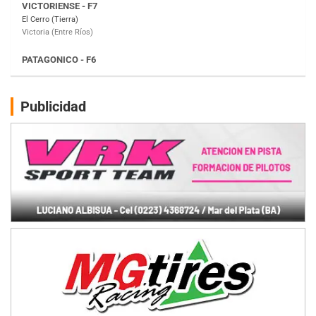
Moto Club Reginense (Tierra)
Gral. E. Godoy (Río Negro)
CSK - F7
Juventud Unida (Tierra)
Humboldt (Santa Fe)
NORESTE SANTAFESINO - F6
Publicidad
Ciudad de Avellaneda (Asfalto)
Avellaneda (Santa Fe)
SUR SANTAFESINO - F4
José Samuel Sánchez (Tierra)
Rufino (Santa Fe)
TUCUMANO - F5
Juan Navarro (Asfalto)
El Timbó (Tucumán)
COBERTURA ESPECIAL DE E-KART.COM.AR
08/09-AGO
IAME SERIES ARGENTINA 6
Ramiro Tot (Asfalto)