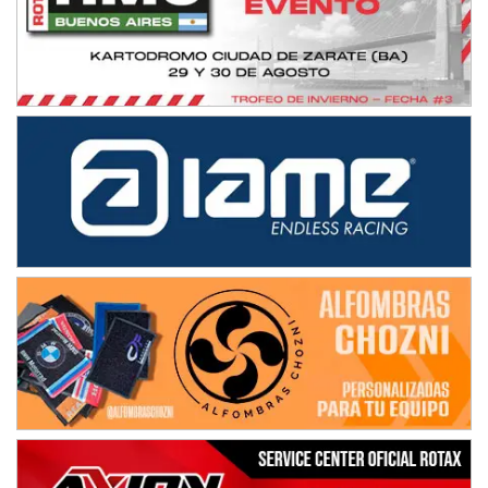
Ciudad de Avellaneda (Asfalto)
Avellaneda (Santa Fe)
SUR SANTAFESINO - F4
José Samuel Sánchez (Tierra)
Rufino (Santa Fe)
TUCUMANO - F5
Juan Navarro (Asfalto)
El Timbó (Tucumán)