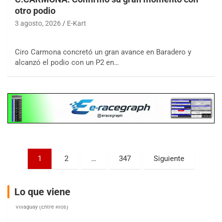
otro podio
3 agosto, 2026
E-Kart
COBERTURA ESPECIAL DE E-KART.COM.AR
08/09-AGO
Ciro Carmona concretó un gran avance en Baradero y
alcanzó el podio con un P2 en…
IAME SERIES ARGENTINA 6
Ramiro Tot (Asfalto)
Baradero (Buenos Aires)
KDO - F6
Ciudad de Trenque Lauquen (Asfalto)
Trenque Lauquen (Buenos Aires)
ENTRERRIANO - F6 (POSTERGADA)
Parque de la Velocidad (Asfalto)
Paginación
1
2
…
347
Siguiente
Villaguay (Entre Ríos)
de
VICTORIENSE - F7
entradas
Lo que viene
El Cerro (Tierra)
Victoria (Entre Ríos)
PATAGONICO - F6