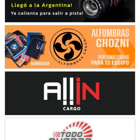
IAME SERIES ARGENTINA 6
Ramiro Tot (Asfalto)
Baradero (Buenos Aires)
KDO - F6
Ciudad de Trenque Lauquen (Asfalto)
Trenque Lauquen (Buenos Aires)
ENTRERRIANO - F6 (POSTERGADA)
Parque de la Velocidad (Asfalto)
Villaguay (Entre Ríos)
VICTORIENSE - F7
El Cerro (Tierra)
Victoria (Entre Ríos)
PATAGONICO - F6
Moto Club Reginense (Tierra)
Gral. E. Godoy (Río Negro)
CSK - F7
Juventud Unida (Tierra)
Humboldt (Santa Fe)