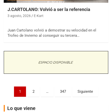
J.CARTOLANO: Volvió a ser la referencia
3 agosto, 2026
E-Kart
Juan Cartolano volvió a demostrar su velocidad en el
COBERTURA ESPECIAL DE E-KART.COM.AR
08/09-AGO
Trofeo de Invierno al conseguir su tercera…
IAME SERIES ARGENTINA 6
Ramiro Tot (Asfalto)
Baradero (Buenos Aires)
KDO - F6
Ciudad de Trenque Lauquen (Asfalto)
Trenque Lauquen (Buenos Aires)
ENTRERRIANO - F6 (POSTERGADA)
Parque de la Velocidad (Asfalto)
Paginación
Villaguay (Entre Ríos)
1
2
…
347
Siguiente
de
VICTORIENSE - F7
entradas
El Cerro (Tierra)
Lo que viene
Victoria (Entre Ríos)