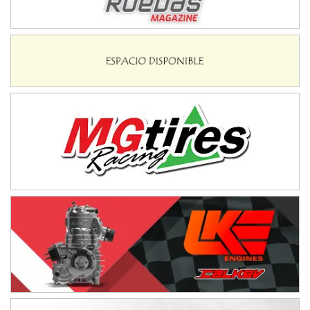
NORESTE SANTAFESINO - F6
Ciudad de Avellaneda (Asfalto)
Avellaneda (Santa Fe)
SUR SANTAFESINO - F4
José Samuel Sánchez (Tierra)
Rufino (Santa Fe)
TUCUMANO - F5
Juan Navarro (Asfalto)
El Timbó (Tucumán)