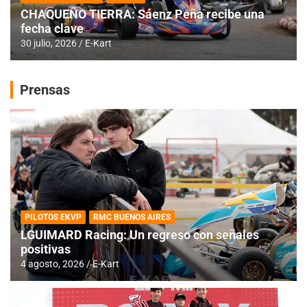
CHAQUEÑO TIERRA: Sáenz Peña recibe una
fecha clave
30 julio, 2026
E-Kart
Prensas
PILOTOS EKVP
RMC BUENOS AIRES
LGUIMARD Racing: Un regreso con señales
positivas
4 agosto, 2026
E-Kart