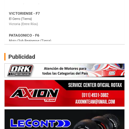
PATAGONICO - F6
Moto Club Reginense (Tierra)
Gral. E. Godoy (Río Negro)
CSK - F7
Juventud Unida (Tierra)
Humboldt (Santa Fe)
NORESTE SANTAFESINO - F6
Publicidad
Ciudad de Avellaneda (Asfalto)
Avellaneda (Santa Fe)
SUR SANTAFESINO - F4
José Samuel Sánchez (Tierra)
Rufino (Santa Fe)
TUCUMANO - F5
Juan Navarro (Asfalto)
El Timbó (Tucumán)
COBERTURA ESPECIAL DE E-KART.COM.AR
08/09-AGO