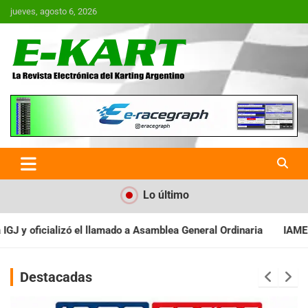
Saltar
jueves, agosto 6, 2026
al
contenido
E-Kart.com.ar | La Revista
Electrónica del Karting en
Argentina
Lo último
Asamblea General Ordinaria
IAME SERIES ARGENTINA: Baradero re
Destacadas