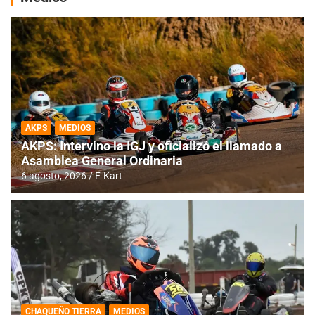
AKPS
MEDIOS
AKPS: Intervino la IGJ y oficializó el llamado a
Asamblea General Ordinaria
6 agosto, 2026
E-Kart
CHAQUEÑO TIERRA
MEDIOS