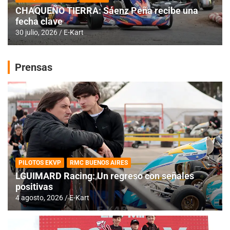
CHAQUEÑO TIERRA: Sáenz Peña recibe una
fecha clave
30 julio, 2026
E-Kart
Prensas
PILOTOS EKVP
RMC BUENOS AIRES
LGUIMARD Racing: Un regreso con señales
positivas
4 agosto, 2026
E-Kart