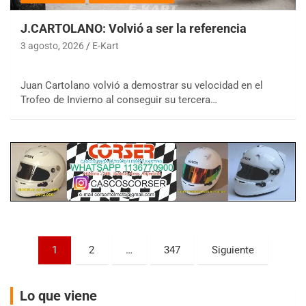
J.CARTOLANO: Volvió a ser la referencia
3 agosto, 2026
E-Kart
COBERTURA ESPECIAL DE E-KART.COM.AR
Juan Cartolano volvió a demostrar su velocidad en el
08/09-AGO
Trofeo de Invierno al conseguir su tercera…
IAME SERIES ARGENTINA 6
Ramiro Tot (Asfalto)
Baradero (Buenos Aires)
KDO - F6
Ciudad de Trenque Lauquen (Asfalto)
Trenque Lauquen (Buenos Aires)
ENTRERRIANO - F6 (POSTERGADA)
Parque de la Velocidad (Asfalto)
Paginación
1
2
…
347
Siguiente
Villaguay (Entre Ríos)
de
VICTORIENSE - F7
entradas
El Cerro (Tierra)
Lo que viene
Victoria (Entre Ríos)