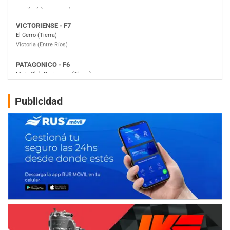
PATAGONICO - F6
Moto Club Reginense (Tierra)
Gral. E. Godoy (Río Negro)
CSK - F7
Juventud Unida (Tierra)
Humboldt (Santa Fe)
NORESTE SANTAFESINO - F6
Publicidad
Ciudad de Avellaneda (Asfalto)
Avellaneda (Santa Fe)
SUR SANTAFESINO - F4
José Samuel Sánchez (Tierra)
Rufino (Santa Fe)
TUCUMANO - F5
Juan Navarro (Asfalto)
El Timbó (Tucumán)
COBERTURA ESPECIAL DE E-KART.COM.AR
08/09-AGO