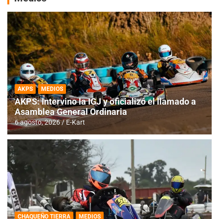
AKPS
MEDIOS
AKPS: Intervino la IGJ y oficializó el llamado a
Asamblea General Ordinaria
6 agosto, 2026
E-Kart
CHAQUEÑO TIERRA
MEDIOS