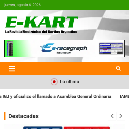
Saltar
jueves, agosto 6, 2026
al
contenido
E-Kart.com.ar | La Revista
Electrónica del Karting en
Argentina
Lo último
Asamblea General Ordinaria
IAME SERIES ARGENTINA: Baradero re
Destacadas