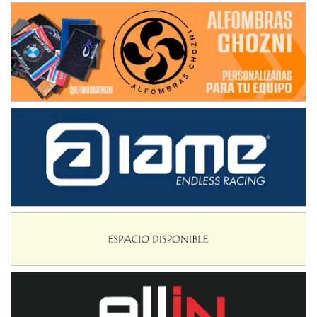
NORESTE SANTAFESINO - F6
Ciudad de Avellaneda (Asfalto)
Avellaneda (Santa Fe)
SUR SANTAFESINO - F4
José Samuel Sánchez (Tierra)
Rufino (Santa Fe)
TUCUMANO - F5
Juan Navarro (Asfalto)
El Timbó (Tucumán)