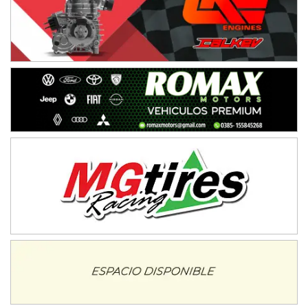
IAME SERIES ARGENTINA 6
Ramiro Tot (Asfalto)
Baradero (Buenos Aires)
KDO - F6
Ciudad de Trenque Lauquen (Asfalto)
Trenque Lauquen (Buenos Aires)
ENTRERRIANO - F6 (POSTERGADA)
Parque de la Velocidad (Asfalto)
Villaguay (Entre Ríos)
VICTORIENSE - F7
El Cerro (Tierra)
Victoria (Entre Ríos)
PATAGONICO - F6
Moto Club Reginense (Tierra)
Gral. E. Godoy (Río Negro)
CSK - F7
Juventud Unida (Tierra)
Humboldt (Santa Fe)