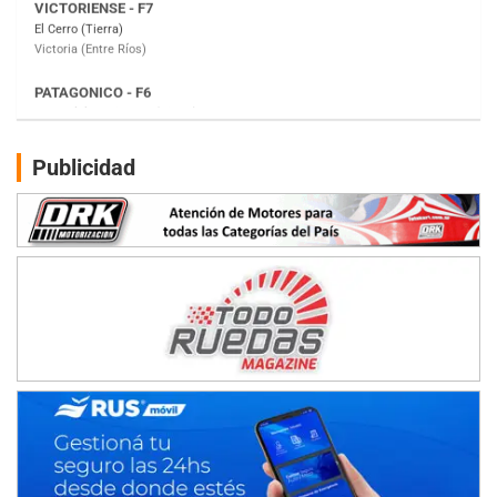
Moto Club Reginense (Tierra)
Gral. E. Godoy (Río Negro)
CSK - F7
Juventud Unida (Tierra)
Humboldt (Santa Fe)
NORESTE SANTAFESINO - F6
Publicidad
Ciudad de Avellaneda (Asfalto)
Avellaneda (Santa Fe)
SUR SANTAFESINO - F4
José Samuel Sánchez (Tierra)
Rufino (Santa Fe)
TUCUMANO - F5
Juan Navarro (Asfalto)
El Timbó (Tucumán)
COBERTURA ESPECIAL DE E-KART.COM.AR
08/09-AGO
IAME SERIES ARGENTINA 6
Ramiro Tot (Asfalto)