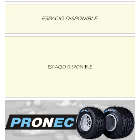
Avellaneda (Santa Fe)
SUR SANTAFESINO - F4
José Samuel Sánchez (Tierra)
Rufino (Santa Fe)
TUCUMANO - F5
Juan Navarro (Asfalto)
El Timbó (Tucumán)