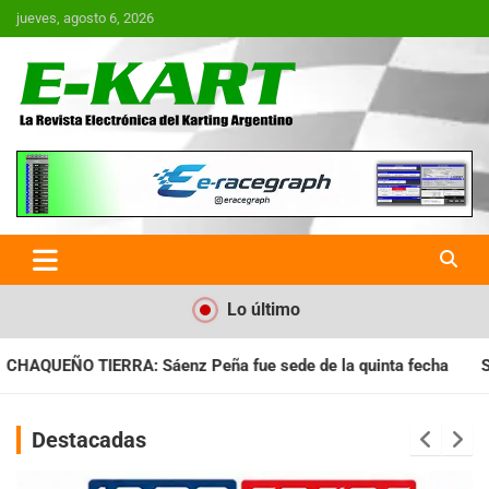
Saltar
jueves, agosto 6, 2026
al
contenido
E-Kart.com.ar | La Revista
Electrónica del Karting en
Argentina
Lo último
ue sede de la quinta fecha
SANTIAGUEÑO: Se cumplió con la 
Destacadas