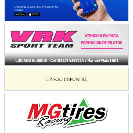
Baradero (Buenos Aires)
KDO - F6
Ciudad de Trenque Lauquen (Asfalto)
Trenque Lauquen (Buenos Aires)
ENTRERRIANO - F6 (POSTERGADA)
Parque de la Velocidad (Asfalto)
Villaguay (Entre Ríos)
VICTORIENSE - F7
El Cerro (Tierra)
Victoria (Entre Ríos)
PATAGONICO - F6
Moto Club Reginense (Tierra)
Gral. E. Godoy (Río Negro)
CSK - F7
Juventud Unida (Tierra)
Humboldt (Santa Fe)
NORESTE SANTAFESINO - F6
Ciudad de Avellaneda (Asfalto)