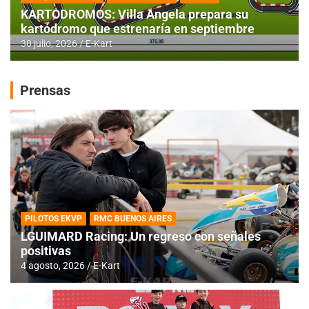
KARTODROMOS: Villa Angela prepara su
kartódromo que estrenaría en septiembre
30 julio, 2026
E-Kart
Prensas
PILOTOS EKVP
RMC BUENOS AIRES
LGUIMARD Racing: Un regreso con señales
positivas
4 agosto, 2026
E-Kart