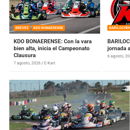
BREVES
KDO BONAERENSE
BARILOCHE
KDO BONAERENSE: Con la vara
BARILOC
bien alta, inicia el Campeonato
jornada 
Clausura
6 agosto, 2
7 agosto, 2026
E-Kart