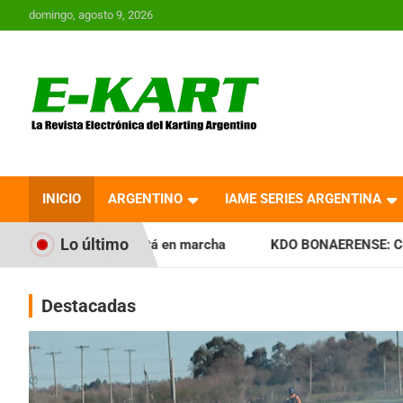
Saltar
domingo, agosto 9, 2026
al
contenido
E-Kart.com.ar | La
Revista Electrónica del
INICIO
ARGENTINO
IAME SERIES ARGENTINA
Karting en Argentina
Lo último
stá en marcha
KDO BONAERENSE: Con la vara bien alta, ini
Destacadas