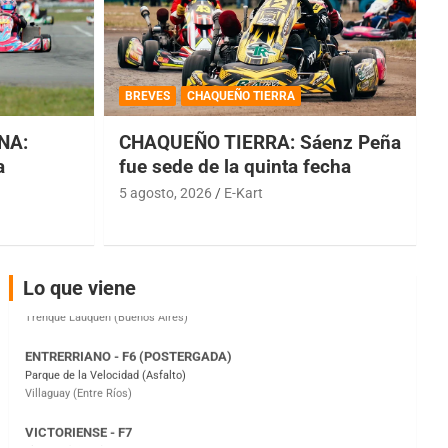
COBERTURA ESPECIAL DE E-KART.COM.AR
08/09-AGO
BREVES
CHAQUEÑO TIERRA
IAME SERIES ARGENTINA 6
NA:
CHAQUEÑO TIERRA: Sáenz Peña
Ramiro Tot (Asfalto)
Baradero (Buenos Aires)
a
fue sede de la quinta fecha
5 agosto, 2026
E-Kart
KDO - F6
Ciudad de Trenque Lauquen (Asfalto)
Trenque Lauquen (Buenos Aires)
ENTRERRIANO - F6 (POSTERGADA)
Lo que viene
Parque de la Velocidad (Asfalto)
Villaguay (Entre Ríos)
VICTORIENSE - F7
El Cerro (Tierra)
Victoria (Entre Ríos)
PATAGONICO - F6
Moto Club Reginense (Tierra)