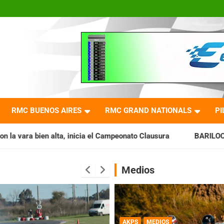
RMC BUENOS AIRES
RMC GRAND NATIONALS
PI
cia el Campeonato Clausura
BARILOCHENSE: Preparan una jo
Medios
AKPS
MEDIOS