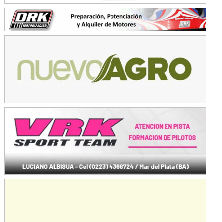
Baradero (Buenos Aires)
KDO - F6
Ciudad de Trenque Lauquen (Asfalto)
Trenque Lauquen (Buenos Aires)
ENTRERRIANO - F6 (POSTERGADA)
Parque de la Velocidad (Asfalto)
Villaguay (Entre Ríos)
VICTORIENSE - F7
El Cerro (Tierra)
Victoria (Entre Ríos)
PATAGONICO - F6
Moto Club Reginense (Tierra)
Gral. E. Godoy (Río Negro)
CSK - F7
Juventud Unida (Tierra)
Humboldt (Santa Fe)
NORESTE SANTAFESINO - F6
Ciudad de Avellaneda (Asfalto)