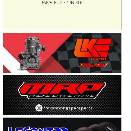
Avellaneda (Santa Fe)
SUR SANTAFESINO - F4
José Samuel Sánchez (Tierra)
Rufino (Santa Fe)
TUCUMANO - F5
Juan Navarro (Asfalto)
El Timbó (Tucumán)