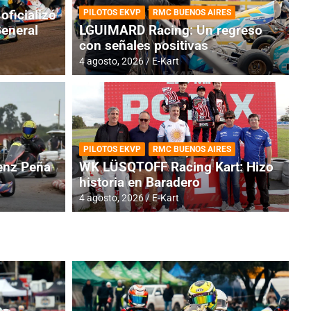
oficializó
PILOTOS EKVP
RMC BUENOS AIRES
General
LGUIMARD Racing: Un regreso
con señales positivas
4 agosto, 2026
E-Kart
TINA
DE
GENTINA: Horarios para la
R
PILOTOS EKVP
RMC BUENOS AIRES
dos
h
nz Peña
WK LÜSQTOFF Racing Kart: Hizo
historia en Baradero
4 a
4 agosto, 2026
E-Kart