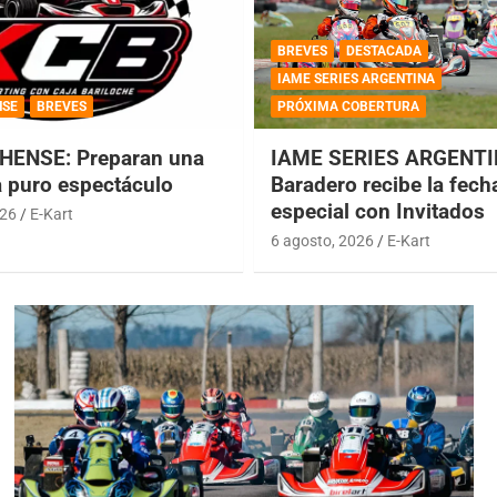
BREVES
DESTACADA
IAME SERIES ARGENTINA
NSE
BREVES
PRÓXIMA COBERTURA
HENSE: Preparan una
IAME SERIES ARGENTI
a puro espectáculo
Baradero recibe la fech
especial con Invitados
026
E-Kart
6 agosto, 2026
E-Kart