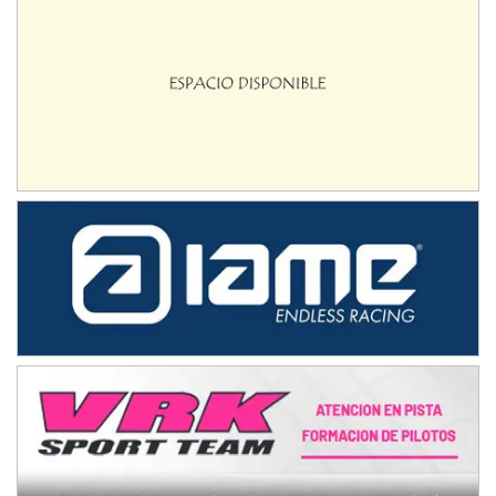
Ramiro Tot (Asfalto)
Baradero (Buenos Aires)
KDO - F6
Ciudad de Trenque Lauquen (Asfalto)
Trenque Lauquen (Buenos Aires)
ENTRERRIANO - F6 (POSTERGADA)
Parque de la Velocidad (Asfalto)
Villaguay (Entre Ríos)
VICTORIENSE - F7
El Cerro (Tierra)
Victoria (Entre Ríos)
PATAGONICO - F6
Moto Club Reginense (Tierra)
Gral. E. Godoy (Río Negro)
CSK - F7
Juventud Unida (Tierra)
Humboldt (Santa Fe)