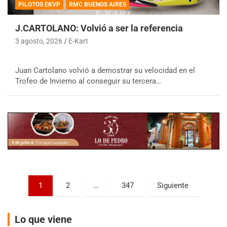
PILOTOS EKVP
RMC BUENOS AIRES
J.CARTOLANO: Volvió a ser la referencia
3 agosto, 2026
E-Kart
COBERTURA ESPECIAL DE E-KART.COM.AR
08/09-AGO
Juan Cartolano volvió a demostrar su velocidad en el
IAME SERIES ARGENTINA 6
Trofeo de Invierno al conseguir su tercera…
Ramiro Tot (Asfalto)
Baradero (Buenos Aires)
KDO - F6
Ciudad de Trenque Lauquen (Asfalto)
Trenque Lauquen (Buenos Aires)
ENTRERRIANO - F6 (POSTERGADA)
Parque de la Velocidad (Asfalto)
Villaguay (Entre Ríos)
Paginación
1
2
…
347
Siguiente
VICTORIENSE - F7
de
El Cerro (Tierra)
entradas
Victoria (Entre Ríos)
Lo que viene