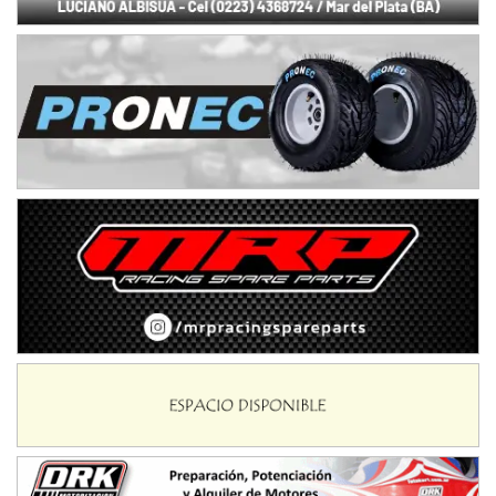
NORESTE SANTAFESINO - F6
Ciudad de Avellaneda (Asfalto)
Avellaneda (Santa Fe)
SUR SANTAFESINO - F4
José Samuel Sánchez (Tierra)
Rufino (Santa Fe)
TUCUMANO - F5
Juan Navarro (Asfalto)
El Timbó (Tucumán)