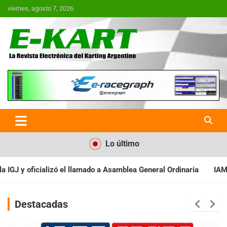
Saltar
viernes, agosto 7, 2026
al
contenido
E-Kart.com.ar | La Revista
Electrónica del Karting en
Argentina
Lo último
a General Ordinaria
IAME SERIES ARGENTINA: Baradero recibe l
Destacadas