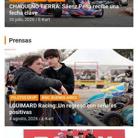
CHAQUEÑO TIERRA: Sáenz Peña recibe una
fecha clave
30 julio, 2026
E-Kart
Prensas
PILOTOS EKVP
RMC BUENOS AIRES
LGUIMARD Racing: Un regreso con señales
positivas
4 agosto, 2026
E-Kart