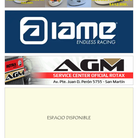
IAME SERIES ARGENTINA 6
Ramiro Tot (Asfalto)
Baradero (Buenos Aires)
KDO - F6
Ciudad de Trenque Lauquen (Asfalto)
Trenque Lauquen (Buenos Aires)
ENTRERRIANO - F6 (POSTERGADA)
Parque de la Velocidad (Asfalto)
Villaguay (Entre Ríos)
VICTORIENSE - F7
El Cerro (Tierra)
Victoria (Entre Ríos)
PATAGONICO - F6
Moto Club Reginense (Tierra)
Gral. E. Godoy (Río Negro)
CSK - F7
Juventud Unida (Tierra)