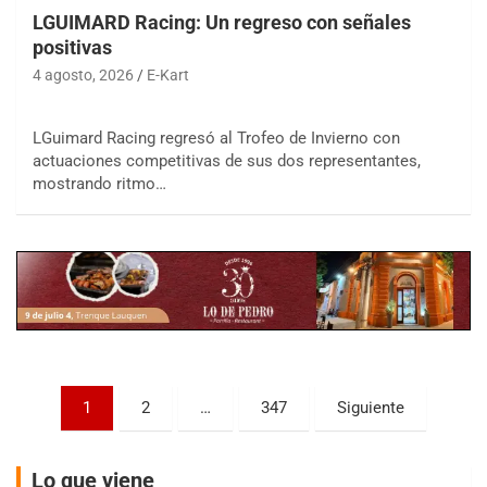
LGUIMARD Racing: Un regreso con señales
positivas
4 agosto, 2026
E-Kart
LGuimard Racing regresó al Trofeo de Invierno con
COBERTURA ESPECIAL DE E-KART.COM.AR
actuaciones competitivas de sus dos representantes,
08/09-AGO
mostrando ritmo…
IAME SERIES ARGENTINA 6
Ramiro Tot (Asfalto)
Baradero (Buenos Aires)
KDO - F6
Ciudad de Trenque Lauquen (Asfalto)
Trenque Lauquen (Buenos Aires)
ENTRERRIANO - F6 (POSTERGADA)
Paginación
Parque de la Velocidad (Asfalto)
1
2
…
347
Siguiente
Villaguay (Entre Ríos)
de
VICTORIENSE - F7
entradas
Lo que viene
El Cerro (Tierra)