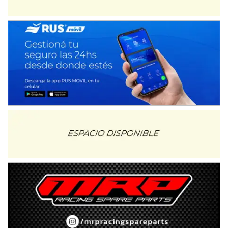
Humboldt (Santa Fe)
NORESTE SANTAFESINO - F6
Ciudad de Avellaneda (Asfalto)
Avellaneda (Santa Fe)
SUR SANTAFESINO - F4
José Samuel Sánchez (Tierra)
Rufino (Santa Fe)
TUCUMANO - F5
Juan Navarro (Asfalto)
El Timbó (Tucumán)