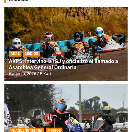
AKPS
MEDIOS
AKPS: Intervino la IGJ y oficializó el llamado a
Asamblea General Ordinaria
6 agosto, 2026
E-Kart
CHAQUEÑO TIERRA
MEDIOS