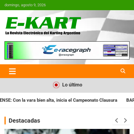
Saltar
domingo, agosto 9, 2026
al
contenido
E-Kart.com.ar | La Revista
Electrónica del Karting en
Argentina
Lo último
cia el Campeonato Clausura
BARILOCHENSE: Preparan una jorna
Destacadas