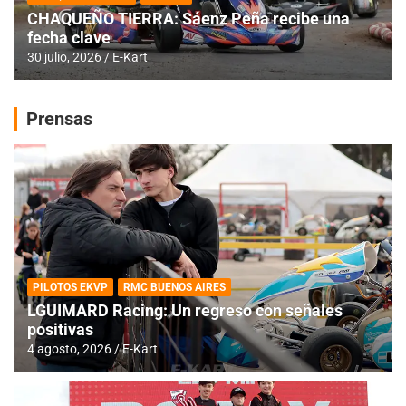
CHAQUEÑO TIERRA: Sáenz Peña recibe una
fecha clave
30 julio, 2026
E-Kart
Prensas
PILOTOS EKVP
RMC BUENOS AIRES
LGUIMARD Racing: Un regreso con señales
positivas
4 agosto, 2026
E-Kart