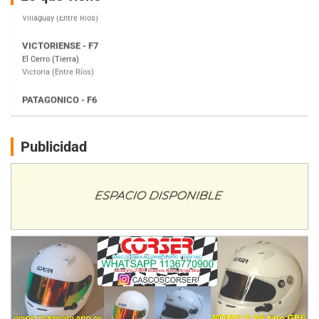
Victoria (Entre Ríos)
PATAGONICO - F6
Moto Club Reginense (Tierra)
Gral. E. Godoy (Río Negro)
CSK - F7
Juventud Unida (Tierra)
Humboldt (Santa Fe)
NORESTE SANTAFESINO - F6
Publicidad
Ciudad de Avellaneda (Asfalto)
Avellaneda (Santa Fe)
SUR SANTAFESINO - F4
José Samuel Sánchez (Tierra)
Rufino (Santa Fe)
TUCUMANO - F5
Juan Navarro (Asfalto)
El Timbó (Tucumán)
COBERTURA ESPECIAL DE E-KART.COM.AR
08/09-AGO