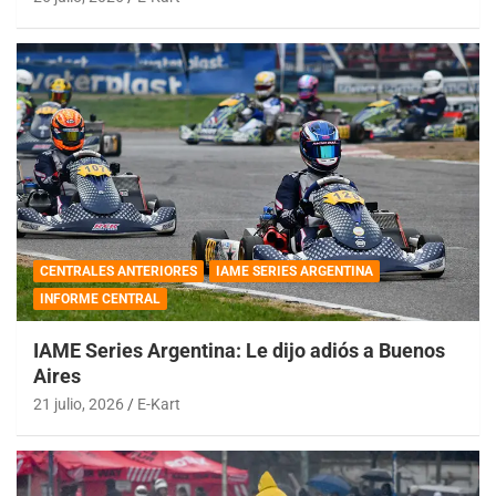
CENTRALES ANTERIORES
IAME SERIES ARGENTINA
INFORME CENTRAL
IAME Series Argentina: Le dijo adiós a Buenos
Aires
21 julio, 2026
E-Kart