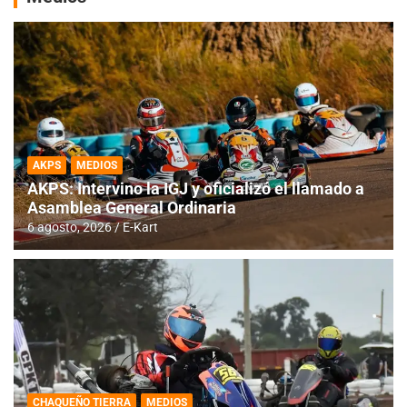
AKPS
MEDIOS
AKPS: Intervino la IGJ y oficializó el llamado a
Asamblea General Ordinaria
6 agosto, 2026
E-Kart
CHAQUEÑO TIERRA
MEDIOS