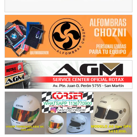
Humboldt (Santa Fe)
NORESTE SANTAFESINO - F6
Ciudad de Avellaneda (Asfalto)
Avellaneda (Santa Fe)
SUR SANTAFESINO - F4
José Samuel Sánchez (Tierra)
Rufino (Santa Fe)
TUCUMANO - F5
Juan Navarro (Asfalto)
El Timbó (Tucumán)