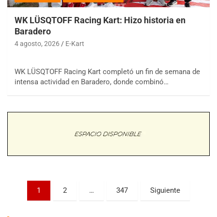
WK LÜSQTOFF Racing Kart: Hizo historia en
Baradero
4 agosto, 2026
E-Kart
WK LÜSQTOFF Racing Kart completó un fin de semana de
COBERTURA ESPECIAL DE E-KART.COM.AR
intensa actividad en Baradero, donde combinó…
08/09-AGO
IAME SERIES ARGENTINA 6
Ramiro Tot (Asfalto)
Baradero (Buenos Aires)
KDO - F6
Ciudad de Trenque Lauquen (Asfalto)
Trenque Lauquen (Buenos Aires)
ENTRERRIANO - F6 (POSTERGADA)
Parque de la Velocidad (Asfalto)
Paginación
1
2
…
347
Siguiente
Villaguay (Entre Ríos)
de
VICTORIENSE - F7