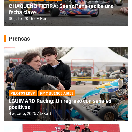
CHAQUEÑO TIERRA: Sáenz Peña recibe una
fecha clave
30 julio, 2026
E-Kart
Prensas
PILOTOS EKVP
RMC BUENOS AIRES
LGUIMARD Racing: Un regreso con señales
positivas
4 agosto, 2026
E-Kart