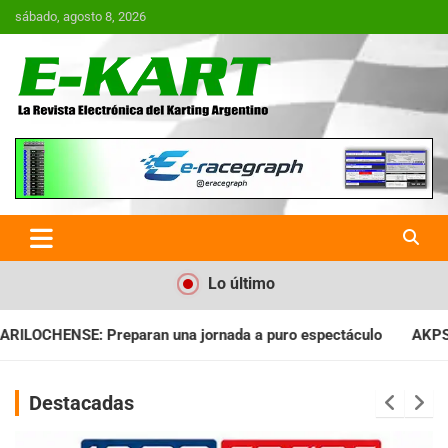
Saltar
sábado, agosto 8, 2026
al
contenido
E-Kart.com.ar | La Revista
Electrónica del Karting en
Argentina
Lo último
ada a puro espectáculo
AKPS: Intervino la IGJ y oficializó el
Destacadas