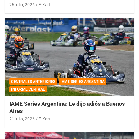
26 julio, 2026
E-Kart
CENTRALES ANTERIORES
IAME SERIES ARGENTINA
INFORME CENTRAL
IAME Series Argentina: Le dijo adiós a Buenos
Aires
21 julio, 2026
E-Kart