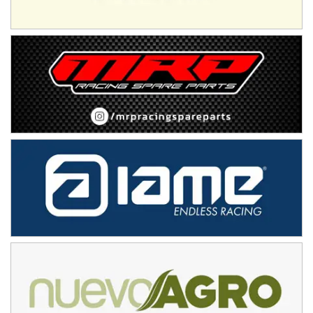
08/09-AGO
IAME SERIES ARGENTINA 6
Ramiro Tot (Asfalto)
Baradero (Buenos Aires)
KDO - F6
Ciudad de Trenque Lauquen (Asfalto)
Trenque Lauquen (Buenos Aires)
ENTRERRIANO - F6 (POSTERGADA)
Parque de la Velocidad (Asfalto)
Villaguay (Entre Ríos)
VICTORIENSE - F7
El Cerro (Tierra)
Victoria (Entre Ríos)
PATAGONICO - F6
Moto Club Reginense (Tierra)
Gral. E. Godoy (Río Negro)
CSK - F7
Juventud Unida (Tierra)