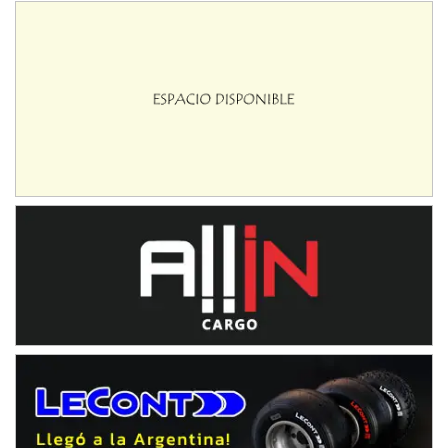
NORESTE SANTAFESINO - F6
Ciudad de Avellaneda (Asfalto)
Avellaneda (Santa Fe)
SUR SANTAFESINO - F4
José Samuel Sánchez (Tierra)
Rufino (Santa Fe)
TUCUMANO - F5
Juan Navarro (Asfalto)
El Timbó (Tucumán)