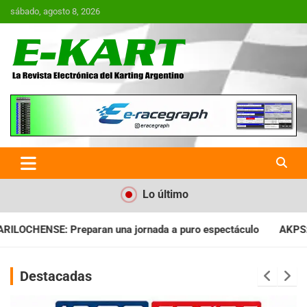
Saltar
sábado, agosto 8, 2026
al
contenido
E-Kart.com.ar | La Revista
Electrónica del Karting en
Argentina
Lo último
nada a puro espectáculo
AKPS: Intervino la IGJ y oficializó e
Destacadas