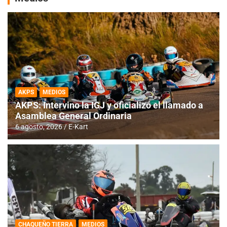
AKPS
MEDIOS
AKPS: Intervino la IGJ y oficializó el llamado a
Asamblea General Ordinaria
6 agosto, 2026
E-Kart
CHAQUEÑO TIERRA
MEDIOS