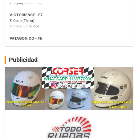
PATAGONICO - F6
Moto Club Reginense (Tierra)
Gral. E. Godoy (Río Negro)
CSK - F7
Juventud Unida (Tierra)
Humboldt (Santa Fe)
NORESTE SANTAFESINO - F6
Publicidad
Ciudad de Avellaneda (Asfalto)
Avellaneda (Santa Fe)
SUR SANTAFESINO - F4
José Samuel Sánchez (Tierra)
Rufino (Santa Fe)
TUCUMANO - F5
Juan Navarro (Asfalto)
El Timbó (Tucumán)
COBERTURA ESPECIAL DE E-KART.COM.AR
08/09-AGO