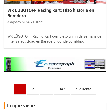
WK LÜSQTOFF Racing Kart: Hizo historia en
Baradero
4 agosto, 2026
E-Kart
COBERTURA ESPECIAL DE E-KART.COM.AR
08/09-AGO
WK LÜSQTOFF Racing Kart completó un fin de semana de
intensa actividad en Baradero, donde combinó…
IAME SERIES ARGENTINA 6
Ramiro Tot (Asfalto)
Baradero (Buenos Aires)
KDO - F6
Ciudad de Trenque Lauquen (Asfalto)
Trenque Lauquen (Buenos Aires)
ENTRERRIANO - F6 (POSTERGADA)
Parque de la Velocidad (Asfalto)
Paginación
1
2
…
347
Siguiente
Villaguay (Entre Ríos)
de
VICTORIENSE - F7
entradas
El Cerro (Tierra)
Lo que viene
Victoria (Entre Ríos)