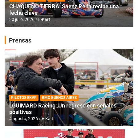
CHAQUEÑO TIERRA: Sáenz Peña recibe una
fecha clave
30 julio, 2026
E-Kart
Prensas
PILOTOS EKVP
RMC BUENOS AIRES
LGUIMARD Racing: Un regreso con señales
positivas
4 agosto, 2026
E-Kart