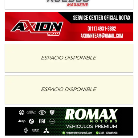
IAME SERIES ARGENTINA 6
Ramiro Tot (Asfalto)
Baradero (Buenos Aires)
KDO - F6
Ciudad de Trenque Lauquen (Asfalto)
Trenque Lauquen (Buenos Aires)
ENTRERRIANO - F6 (POSTERGADA)
Parque de la Velocidad (Asfalto)
Villaguay (Entre Ríos)
VICTORIENSE - F7
El Cerro (Tierra)
Victoria (Entre Ríos)
PATAGONICO - F6
Moto Club Reginense (Tierra)
Gral. E. Godoy (Río Negro)
CSK - F7
Juventud Unida (Tierra)
Humboldt (Santa Fe)