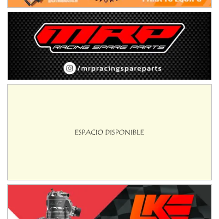
Baradero (Buenos Aires)
KDO - F6
Ciudad de Trenque Lauquen (Asfalto)
Trenque Lauquen (Buenos Aires)
ENTRERRIANO - F6 (POSTERGADA)
Parque de la Velocidad (Asfalto)
Villaguay (Entre Ríos)
VICTORIENSE - F7
El Cerro (Tierra)
Victoria (Entre Ríos)
PATAGONICO - F6
Moto Club Reginense (Tierra)
Gral. E. Godoy (Río Negro)
CSK - F7
Juventud Unida (Tierra)
Humboldt (Santa Fe)
NORESTE SANTAFESINO - F6
Ciudad de Avellaneda (Asfalto)