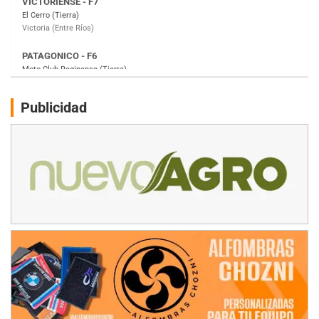
Moto Club Reginense (Tierra)
Gral. E. Godoy (Río Negro)
CSK - F7
Juventud Unida (Tierra)
Humboldt (Santa Fe)
NORESTE SANTAFESINO - F6
Publicidad
Ciudad de Avellaneda (Asfalto)
Avellaneda (Santa Fe)
SUR SANTAFESINO - F4
José Samuel Sánchez (Tierra)
Rufino (Santa Fe)
TUCUMANO - F5
Juan Navarro (Asfalto)
El Timbó (Tucumán)
COBERTURA ESPECIAL DE E-KART.COM.AR
08/09-AGO
IAME SERIES ARGENTINA 6
Ramiro Tot (Asfalto)