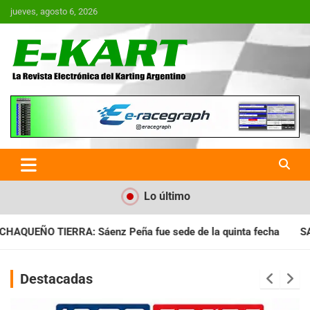
Saltar
jueves, agosto 6, 2026
al
contenido
E-Kart.com.ar | La Revista
Electrónica del Karting en
Argentina
Lo último
ue sede de la quinta fecha
SANTIAGUEÑO: Se cumplió con la 
Destacadas