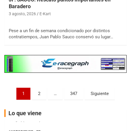
Baradero
3 agosto, 2026
E-Kart
COBERTURA ESPECIAL DE E-KART.COM.AR
08/09-AGO
Pese a un fin de semana condicionado por distintos
contratiempos, Juan Pablo Sauco conservó su lugar…
IAME SERIES ARGENTINA 6
Ramiro Tot (Asfalto)
Baradero (Buenos Aires)
KDO - F6
Ciudad de Trenque Lauquen (Asfalto)
Trenque Lauquen (Buenos Aires)
ENTRERRIANO - F6 (POSTERGADA)
Parque de la Velocidad (Asfalto)
Paginación
1
2
…
347
Siguiente
Villaguay (Entre Ríos)
de
VICTORIENSE - F7
entradas
El Cerro (Tierra)
Lo que viene
Victoria (Entre Ríos)
PATAGONICO - F6