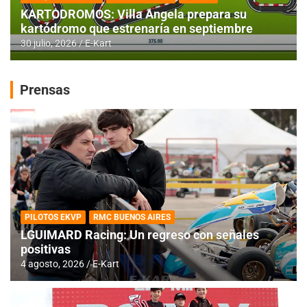
KARTODROMOS: Villa Angela prepara su
kartódromo que estrenaría en septiembre
30 julio, 2026
E-Kart
Prensas
PILOTOS EKVP
RMC BUENOS AIRES
LGUIMARD Racing: Un regreso con señales
positivas
4 agosto, 2026
E-Kart