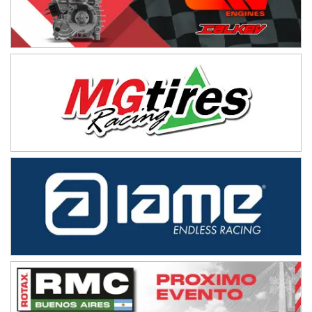
Avellaneda (Santa Fe)
SUR SANTAFESINO - F4
José Samuel Sánchez (Tierra)
Rufino (Santa Fe)
TUCUMANO - F5
Juan Navarro (Asfalto)
El Timbó (Tucumán)